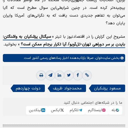
بر‌این، انتخابات ریاست جمهوری‌ایالات متحده در ماه نوامبر معادلات را
پیچیده‌تر کرده است. در چنین شرایطی‌این سوال مطرح است که آایا
می‌توان به تفاهم جدیدی دست یافت که به نگرانی‌‌‌های آمریکا و‌ایران
پایان دهد؟
مشروح این گزارش را در اقتصادنیوز با تیتر «
سیگنال پزشکیان به واشنگتن؛
بایدن بر سر دوراهی تهران-تل‌آویو/ آیا تکرار برجام ممکن است؟
» بخوانید.
بخش
سایت‌خوان،
صرفا بازتاب‌دهنده اخبار رسانه‌های رسمی کشور است.
مسعود پزشکیان
محمدجواد ظریف
دولت چهاردهم
ما را در شبکه‌های اجتماعی دنبال کنید
بله
اینستاگرم
تلگرام
ایکس
لینکدین