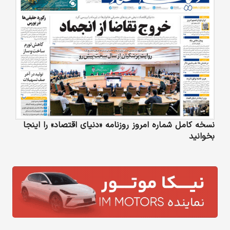
نسخه کامل شماره امروز روزنامه «دنیای‌ اقتصاد» را اینجا
بخوانید