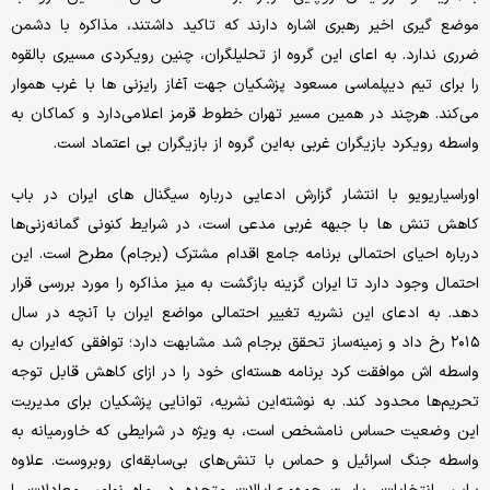
موضع گیری اخیر رهبری اشاره دارند که تاکید داشتند، مذاکره با دشمن
ضرری ندارد. به اعای ‌این گروه از تحلیلگران، چنین رویکردی مسیری بالقوه
را برای تیم دیپلماسی مسعود پزشکیان جهت آغاز رایزنی ‌ها با غرب هموار
‌می‌کند. هرچند در همین مسیر تهران خطوط قرمز اعلا‌می‌دارد و کماکان به
واسطه رویکرد بازیگران غربی به‌این گروه از بازیگران بی اعتماد است.
اوراسیاریویو با انتشار گزارش ادعایی درباره سیگنال ‌‌های ‌ایران در باب
کاهش تنش ‌ها با جبهه غربی مدعی است، در شرایط کنونی گمانه‌زنی‌‌ها
درباره احیای احتمالی برنامه جامع اقدام مشترک (برجام) مطرح است.‌ این
احتمال وجود دارد تا ‌ایران گزینه بازگشت به میز مذاکره را مورد بررسی قرار
دهد. به ادعای ‌این نشریه تغییر احتمالی مواضع ‌ایران با آنچه در سال
۲۰۱۵ رخ داد و زمینه‌ساز تحقق برجام شد مشابهت دارد؛ توافقی که‌ایران به
واسطه اش موافقت کرد برنامه هسته‌ای خود را در ازای کاهش قابل توجه
تحریم‌‌ها محدود کند. به نوشته‌این نشریه، توانایی پزشکیان برای مدیریت
‌این وضعیت حساس نامشخص است، به ویژه در شرایطی که خاورمیانه به
واسطه جنگ اسرائیل و حماس با تنش‌‌‌های بی‌سابقه‌ای روبروست. علاوه