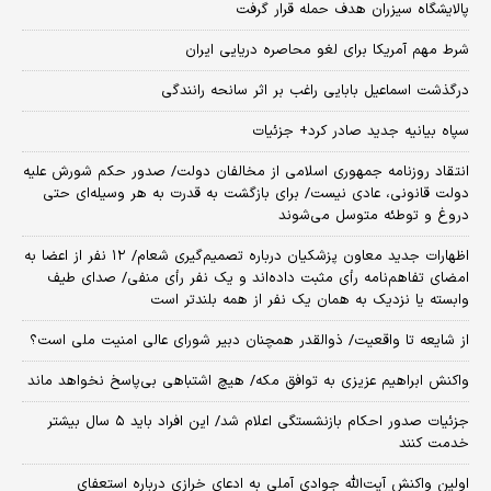
پالایشگاه سیزران هدف حمله قرار گرفت
شرط مهم آمریکا برای لغو محاصره دریایی ایران
درگذشت اسماعیل بابایی راغب بر اثر سانحه رانندگی
سپاه بیانیه جدید صادر کرد+ جزئیات
انتقاد روزنامه جمهوری اسلامی از مخالفان دولت/ صدور حکم شورش علیه
دولت قانونی، عادی نیست/ برای بازگشت به قدرت به هر وسیله‌ای حتی
دروغ و توطئه متوسل می‌شوند
اظهارات جدید معاون پزشکیان درباره تصمیم‌گیری شعام/ ۱۲ نفر از اعضا به
امضای تفاهم‌نامه رأی مثبت داده‌اند و یک نفر رأی منفی/ صدای طیف
وابسته یا نزدیک به همان یک نفر از همه بلندتر است
از شایعه تا واقعیت/ ذوالقدر همچنان دبیر شورای ‌عالی امنیت ملی است؟
واکنش ابراهیم عزیزی به توافق مکه/ هیچ اشتباهی بی‌پاسخ نخواهد ماند
جزئیات صدور احکام بازنشستگی اعلام شد/ این افراد باید ۵ سال بیشتر
خدمت کنند
اولین واکنش آیت‌الله جوادی آملی به ادعای خرازی درباره استعفای