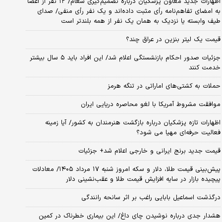
اظهارات جدید معاون پزشکیان درباره تصمیم‌گیری شعام/ ۱۲ نفر از اعضا
به امضای تفاهم‌نامه رأی مثبت داده‌اند و یک نفر رأی منفی/ صدای
طیف وابسته یا نزدیک به همان یک نفر از همه بلندتر است
قیمت یک لیتر بنزین در عراق چند؟
جزئیات صدور احکام بازنشستگی اعلام شد/ این افراد باید ۵ سال بیشتر
خدمت کنند
حملات به کشتی‌های اماراتی در تنگه هرمز
موافقت مشروط آمریکا با لغو محاصره دریایی ایران
اظهارات تازه پزشکیان درباره بازگشت هنرمندان به کشور/ آیا زمینه
فعالیت حرفه‌ای مهیا می شود؟
قیمت جدید برنج ایرانی و خارجی اعلام شد+ جزئیات
پیش‌بینی قیمت طلا، دلار و سکه امروز شنبه ۱۷ مرداد ۱۴۰۵/ معادلات
پیچیده بازار در سایه افزایش قیمت طلا و عقب‌نشینی دلار
درگذشت اسماعیل بابایی راغب بر اثر سانحه رانندگی
هشدار جدی درباره نوشیدن چای داغ/ این بیماری خطرناک در کمین