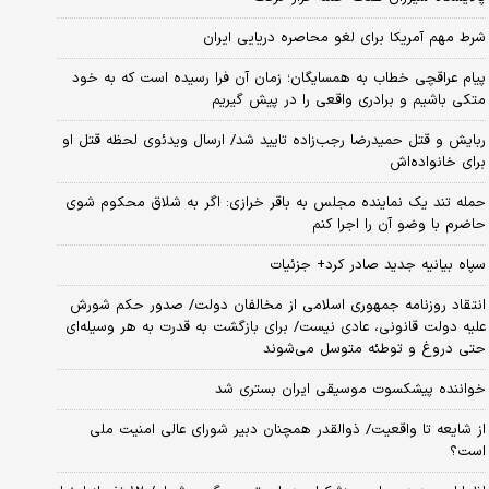
شرط مهم آمریکا برای لغو محاصره دریایی ایران
پیام عراقچی خطاب به همسایگان؛ زمان آن فرا رسیده است که به خود
متکی باشیم و برادری واقعی را در پیش گیریم
ربایش و قتل حمیدرضا رجب‌زاده تایید شد/ ارسال ویدئوی لحظه قتل او
برای خانواده‌اش
حمله تند یک نماینده مجلس به باقر خرازی: اگر به شلاق محکوم شوی
حاضرم با وضو آن را اجرا کنم
سپاه بیانیه جدید صادر کرد+ جزئیات
انتقاد روزنامه جمهوری اسلامی از مخالفان دولت/ صدور حکم شورش
علیه دولت قانونی، عادی نیست/ برای بازگشت به قدرت به هر وسیله‌ای
حتی دروغ و توطئه متوسل می‌شوند
خواننده پیشکسوت موسیقی ایران بستری شد
از شایعه تا واقعیت/ ذوالقدر همچنان دبیر شورای ‌عالی امنیت ملی
است؟