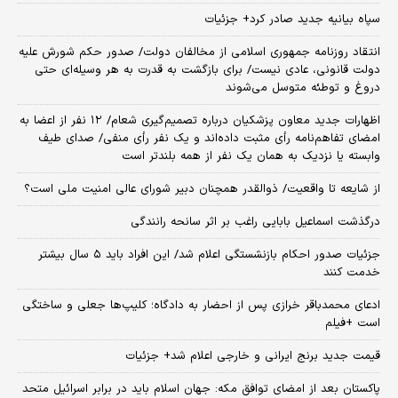
سپاه بیانیه جدید صادر کرد+ جزئیات
انتقاد روزنامه جمهوری اسلامی از مخالفان دولت/ صدور حکم شورش علیه
دولت قانونی، عادی نیست/ برای بازگشت به قدرت به هر وسیله‌ای حتی
دروغ و توطئه متوسل می‌شوند
اظهارات جدید معاون پزشکیان درباره تصمیم‌گیری شعام/ ۱۲ نفر از اعضا به
امضای تفاهم‌نامه رأی مثبت داده‌اند و یک نفر رأی منفی/ صدای طیف
وابسته یا نزدیک به همان یک نفر از همه بلندتر است
از شایعه تا واقعیت/ ذوالقدر همچنان دبیر شورای ‌عالی امنیت ملی است؟
درگذشت اسماعیل بابایی راغب بر اثر سانحه رانندگی
جزئیات صدور احکام بازنشستگی اعلام شد/ این افراد باید ۵ سال بیشتر
خدمت کنند
ادعای محمدباقر خرازی پس از احضار به دادگاه؛ کلیپ‌ها جعلی و ساختگی
است +فیلم
قیمت جدید برنج ایرانی و خارجی اعلام شد+ جزئیات
پاکستان بعد از امضای توافق مکه: جهان اسلام باید در برابر اسرائیل متحد