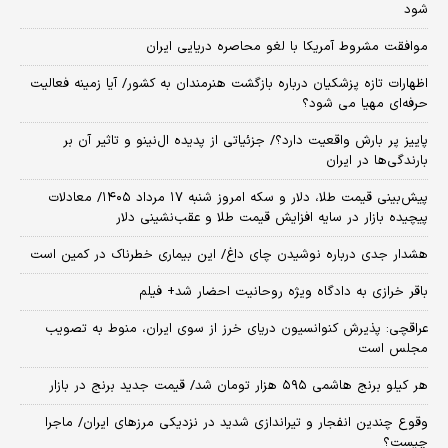
شود
موافقت مشروط آمریکا با لغو محاصره دریایی ایران
اظهارات تازه پزشکیان درباره بازگشت هنرمندان به کشور/ آیا زمینه فعالیت
حرفه‌ای مهیا می شود؟
پاییز پر بارش واقعیت دارد؟/ جزئیاتی از پدیده ال‌نینو و تاثیر آن بر
بارندگی‌ها در ایران
پیش‌بینی قیمت طلا، دلار و سکه امروز شنبه ۱۷ مرداد ۱۴۰۵/ معادلات
پیچیده بازار در سایه افزایش قیمت طلا و عقب‌نشینی دلار
هشدار جدی درباره نوشیدن چای داغ/ این بیماری خطرناک در کمین است
باقر خرازی به دادگاه ویژه روحانیت احضار شد+ فیلم
عراقچی: پذیرش کنوانسیون دریای خرز از سوی ایران، منوط به تصویب
مجلس است
هر کیلو برنج هاشمی ۵۹۵ هزار تومان شد/ قیمت جدید برنج در بازار
وقوع چندین انفجار و تیراندازی شدید در نزدیکی مرز‌های ایران/ ماجرا
چیست؟