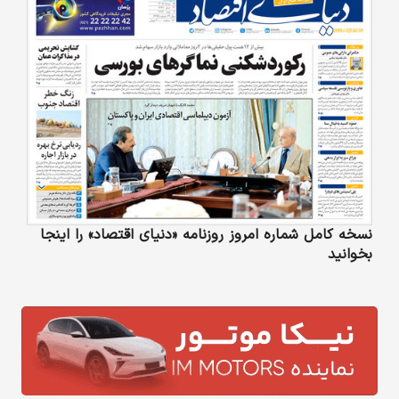
نسخه کامل شماره امروز روزنامه «دنیای‌ اقتصاد» را اینجا
بخوانید