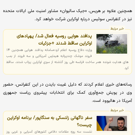
همچنین علاوه بر هریس، «جیک سالیوان» مشاور امنیت ملی ایالات متحده
نیز در کنفرانس سوئیس درباره اوکراین شرکت خواهد کرد.
خبر مرتبط
پدافند هوایی روسیه فعال شد/ پهپادهای
اوکراین ساقط شدند +جزئیات
وزارت دفاع روسیه اعلام کرد:«سامانه پدافند هوایی همچنین ۱۴
فروند موشک چندپرتابه هیمارس آمریکایی و سه فروند از بمب
های هدایت شونده همر ساخت فرانسه طی روز گذشته از سوی اوکراین پرتاب شدند، ساقط
کرد.
رسانه‌های خبری اعلام کردند که دلیل غیبت بایدن در این کنفرانس، حضور
وی در پویش جمع‌آوری کمک برای انتخابات پیشروی ریاست جمهوری
آمریکا در هالیوود است.
خبر مرتبط
سفر ناگهانی زلنسکی به سنگاپور/ برنامه اوکراین
چیست؟
نشست سه روزه مقامات دفاعی کشورهای آسیایی و غربی روز