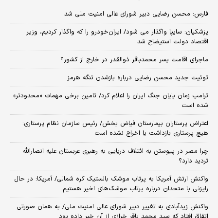
فارس: محسن رضایی دبیر شورای عالی امنیت ملی شد
پزشکیان: سایپا واگذار می شود/ ایران‌خودرو را که واگذار کردیم، وزیر
اقتصاد دولت استیضاح شد
ماجرای اقامت پسر محمدباقر ذوالقدر در خارج از کشور؟
توئیت جدید محسن رضایی درباره بازشدن تنگه هرمز
ترامپ زمان پایان جنگ ایران را اعلام کرد/ تامین برخی مهمات «محدودتر»
شده است
اعتراض پرستاران بیمارستان فیاض بخش/ رئیس سازمان نظام پرستاری:
هیچ پرستاری بازداشت یا اخراج نشده است
چرا مصر در پیوستن به ائتلاف دریایی به رهبری عربستان علیه انصارالله
تردید دارد؟
واکنش ارتش آمریکا به پرتاب موشک بالستیک کره شمالی/ آمریکا: در حال
رایزنی با متحدان درباره پرتاب موشک‌های اخیر هستیم
واکنش زیدآبادی به تغییر دبیر شورای عالی امنیت ملی/ به همان صورتی
اتفاق افتاد که سید محمد باقر خرازی از آن خبر داده بود