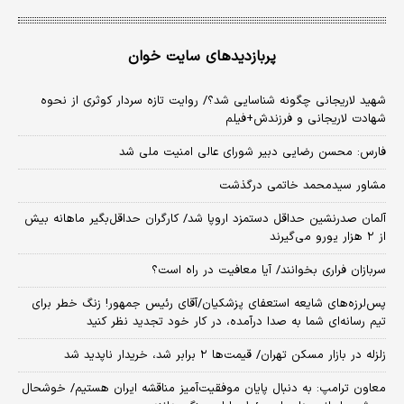
پربازدیدهای سایت خوان
شهید لاریجانی چگونه شناسایی شد؟/ روایت تازه سردار کوثری از نحوه
شهادت لاریجانی و فرزندش+فیلم
فارس: محسن رضایی دبیر شورای عالی امنیت ملی شد
مشاور سیدمحمد خاتمی درگذشت
آلمان صدرنشین حداقل دستمزد اروپا شد/ کارگران حداقل‌بگیر ماهانه بیش
از ۲ هزار یورو می‌گیرند
سربازان فراری بخوانند/ آیا معافیت در راه است؟
پس‌لرزه‌های شایعه استعفای پزشکیان/آقای رئیس جمهور! زنگ خطر برای
تیم رسانه‌ای شما به صدا درآمده، در کار خود تجدید نظر کنید
زلزله در بازار مسکن تهران/ قیمت‌ها ۲ برابر شد، خریدار ناپدید شد
معاون ترامپ: به دنبال پایان موفقیت‌آمیز مناقشه ایران هستیم/ خوشحال