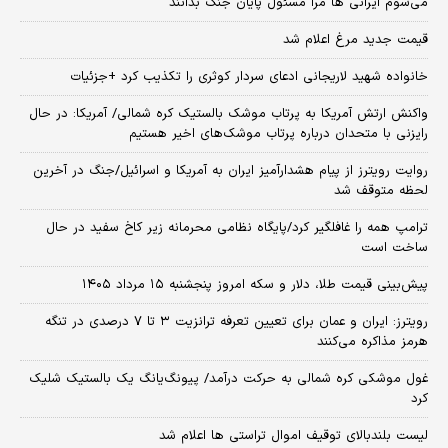
می‌شوم ایرانی ها مرا مسئول پایان جنگ بدانند
قیمت جدید مرغ اعلام شد
خانواده شهید لاریجانی ادعای سردار کوثری را تکذیب کرد +جزئیات
واکنش ارتش آمریکا به پرتاب موشک بالستیک کره شمالی/ آمریکا: در حال
رایزنی با متحدان درباره پرتاب موشک‌های اخیر هستیم
روایت رویترز از پیام هشدارآمیز ایران به آمریکا و اسرائیل/جنگ در آخرین
لحظه متوقف شد
ترامپ همه را غافلگیر کرد/پایگاه نظامی محرمانه زیر کاخ سفید در حال
ساخت است
پیش‌بینی قیمت طلا، دلار و سکه امروز پنجشنبه ۱۵ مرداد ۱۴۰۵
رویترز: ایران و عمان برای تعیین تعرفه ترانزیت ۳ تا ۷ درصدی در تنگه
هرمز مذاکره می‌کنند
غول موشکی کره شمالی به حرکت درآمد/ پیونگ‌یانگ یک بالستیک شلیک
کرد
لیست بلندبالای توقیف اموال تراستی ها اعلام شد