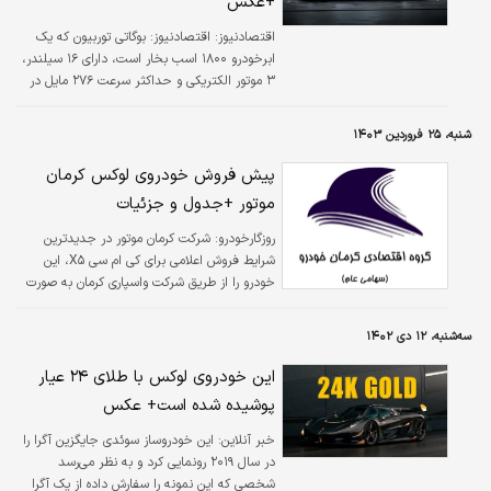
+عکس
خودرو‌های سفارشی و دست‌ساز رو آورده که بسیار
لوکس و گران‌ هستند.
اقتصادنیوز:
اقتصادنیوز: بوگاتی توربیون که یک
ابرخودرو ۱۸۰۰ اسب بخار است،‌ دارای ۱۶ سیلندر،
۳ موتور الکتریکی و حداکثر سرعت ۲۷۶ مایل در
ساعت است و قیمت آن چیزی نزدیک به ۴
میلیون دلار خواهد داشت.
شنبه، ۲۵ فروردین ۱۴۰۳
پیش فروش خودروی لوکس کرمان
موتور +جدول و جزئیات
روزگارخودرو:
شرکت کرمان موتور در جدیدترین
شرایط فروش اعلامی برای کی ام سی X۵، این
خودرو را از طریق شرکت واسپاری کرمان به صورت
لیزینگ اقساطی عرضه می‌کند.
سه‌شنبه، ۱۲ دی ۱۴۰۲
این خودروی لوکس با طلای ۲۴ عیار
پوشیده شده است+ عکس
خبر آنلاین:
این خودروساز سوئدی جایگزین آگرا را
در سال ۲۰۱۹ رونمایی کرد و به نظر می‌رسد
شخصی که این نمونه را سفارش داده از یک آگرا