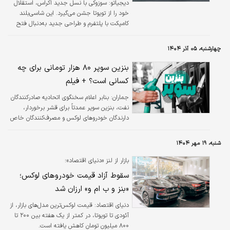
دیجیاتو:
سوزوکی با نسل جدید اکراس، استقلال
خود را از تویوتا جشن می‌گیرد. این شاسی‌بلند
کامپکت با پلتفرم و طراحی جدید به‌دنبال فتح
بازارهای جهانی است.
چهارشنبه، ۰۵ آذر ۱۴۰۴
بنزین سوپر ۸۰ هزار تومانی برای چه
کسانی است؟ + فیلم
جماران:
بنابر اعلام سخنگوی اتحادیه صادرکنندگان
نفت، بنزین سوپر عمدتاً برای قشر برخوردار،
دارندگان خودروهای لوکس و مصرف‌کنندگان خاص
در نظر گرفته شده است.
شنبه، ۱۹ مهر ۱۴۰۴
بازار از لنز «دنیای اقتصاد»؛
سقوط آزاد قیمت خودروهای لوکس؛
«بنز و ب‌ ام‌ و» ارزان شد
دنیای اقتصاد: قیمت لوکس‌ترین مدل‌های بازار، از
آئودی تا تویوتا، در کمتر از یک هفته بین ۲۰۰ تا
۸۰۰ میلیون تومان کاهش یافته است.