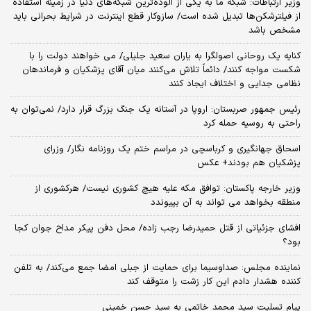
وزیر ارتباطات: شبکه ما به یکی از آلوده‌ترین شبکه‌های دنیا در زمینه استفاده
از فیلترشکن‌ها تبدیل شده است/ سازوکار قطع اینترنت در شرایط بحرانی باید
مشخص باشد
کنایه یک روحانی اصولگرا به یاران سعید جلیلی/ می خواهند دولت را با
شکست مواجه کنند/ دائماً تلاش می‌کنند میان آقای پزشکیان و فرماندهان
نظامی جدایی و اختلاف ایجاد کنند
رئیس جمهور صربستان: اروپا در آستانه یک جنگ بزرگ قرار دارد/ نمی‌توان به
راحتی به روسیه حمله کرد
اسحاق جهانگیری و کرباسچی در مراسم ختم یک روزنامه نگار/ وزرای
پزشکیان هم بودند+ عکس
وزیر خارجه پاکستان: توافق مکه علیه هیچ کشوری نیست/ هرکشوری از
منطقه بخواهد می تواند به آن بپیوندد
افشای جزئیاتی از قتل حمیدرضا رجب زاده/ محل دفن پیکر مداح جوان کجا
بود؟
نماینده مجلس: صداوسیما برای حمایت از جبلی امضا جمع می‌کند/ به تلفن
کننده هشدار دادم این کار زشت را متوقف کند
پیام تسلیت سید محمد خاتمی به سید حسن خمینی