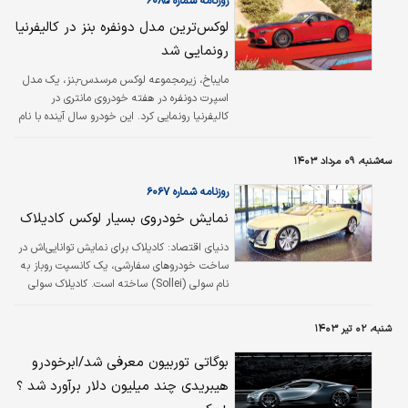
روزنامه شماره ۶۰۸۵
لوکس‌ترین مدل دونفره بنز در کالیفرنیا
رونمایی شد
مایباخ، زیرمجموعه لوکس مرسدس-بنز، یک مدل
اسپرت دونفره در هفته خودروی مانتری در
کالیفرنیا رونمایی کرد. این خودرو سال آینده با نام
SL ۶۸۰ به بازار می‌آید.
سه‌شنبه، ۰۹ مرداد ۱۴۰۳
روزنامه شماره ۶۰۶۷
نمایش خودروی بسیار لوکس کادیلاک
دنیای اقتصاد:
کادیلاک برای نمایش توانایی‌اش در
ساخت خودروهای سفارشی، یک کانسپت روباز به
نام سولی (Sollei) ساخته است. کادیلاک سولی
هفته گذشته در دیترویت رونمایی شد و قرار است
به‌زودی در «هفته خودروی مونتری» در ایالت
شنبه، ۰۲ تیر ۱۴۰۳
کالیفرنیا نمایش داده شود. کادیلاک می‌خواهد
عنوان لوکس‌ترین خودروساز جهان را که زمانی در
بوگاتی توربیون معرفی شد/ابرخودرو
اختیارش بود دوباره به دست آورد. خودروساز
هیبریدی چند میلیون دلار برآورد شد ؟
آمریکایی برای رسیدن به این هدف به تولید