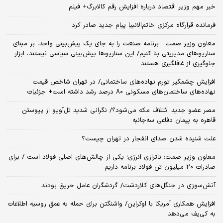
خبر مهم وزیر اقتصاد درباره افزایش رقم کالابرگ+ فیلم
فرمانده قرارگاه مرکزی خاتم‌الانبیا پیام جدید صادر کرد
معاون وزیر صمت : برنامه صنعت را به جای یک پیش‌بینی واحد، بر مبنای
سناریوهای مدیریتی بنا کنیم/ این سناریوها پیش‌بینی سیاسی نیستند، ابزار
جلوگیری از غافلگیری هستند
افزایش چشمگیر تورم نهاده‌های ساختمانی/ در تهران شاخص قیمت
نهاده‌های ساختمان‌های مسکونی ۸۰ درصد رشد داشته است+ جزئیات
مصر عضو جدید ائتلاف مکه می‌شود؟/ نگرانی شدید تل‌آویو از پیوستن
قاهره به پیمان دفاعی سه‌جانبه
علت شنیده شدن صدای انفجار در تهران چیست؟
معاون وزیر صمت: ناترازی انرژی؛ یکی از چالش‌های اصلی فولاد است / برای
صادرات ۲۰ میلیون تن فولاد برنامه‌ داریم
آتش‌سوزی در جنگل‌های کلاردشت/ گردشگران عامل حریق بودند
افزایش همکاری آمریکا با اوکراین/ واشنگتن برای حمله به عمق روسیه اطلاعات
به کی‌یف می‌دهد