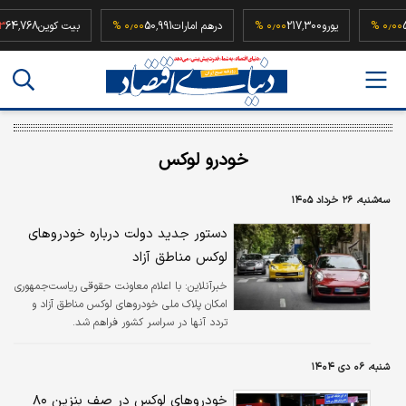
52,500,
۰٫۰۰ %
یورو
217,300
۰٫۰۰ %
درهم امارات
50,991
۰٫۰۰ %
بیت کوین
68
خودرو لوکس
سه‌شنبه، ۲۶ خرداد ۱۴۰۵
دستور جدید دولت درباره خودروهای
لوکس مناطق آزاد
خبرآنلاین:
با اعلام معاونت حقوقی ریاست‌جمهوری
امکان پلاک ملی خودروهای لوکس مناطق آزاد و
تردد آنها در سراسر کشور فراهم شد.
شنبه، ۰۶ دی ۱۴۰۴
خودروهای لوکس در صف بنزین ۸۰