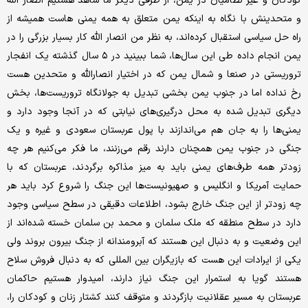
کودکان و غیر نظامیان در یمن، از طرفی دیگر ما شاهد هستیم انصار الله
و متحدینش با نگاه به اینکه یمن متعلق به همه یمنی هاست همیشه از
راه حل سیاسی استقبال کرده‌اند، به نظر من انصار الله کار بسیار بزرگی را در
یمن انجام داده طی این سال‌ها، شما ببینید در ۵ سال گذشته یک انفجار
تروریستی در صنعا و شمال یمن که در اختیار انصارالله و متحدین هست
رخ نداده اما در جنوب یمن بخشی تبدیل به جولانگاه تروریست‌ها، بخش
دیگری تبدیل شده به محل درگیری‌های نیابتی که در آنجا وجود دارد و
یمنی‌ها را به جان هم می‌اندازند با پول عربستان سعودی و غیره و یک
جنگی در جنوب یمن همچنان دارند رقم می‌زنند، ما فکر می‌کنیم هر چه
زودتر همه طرف‌های یمنی باید به میز مذاکره برگردند، عربستان که با
حمایت آمریکا و انگلیس و صهیونیست‌ها این جنگ را شروع کرد باید هر
چه زودتر از این جنگ خارج بشود، اطلاعات دقیقی در سطح سیاسی وجود
دارد در سطح منطقه که ملک سلمان و محمد بن سلمان خسته شده‌اند از
این وضعیت و به دنبال این هستند که آبرومندانه از جنگ بیرون بروند ولی
یکی از ایرادات این هست که بازیگران بین المللی که به دنبال فروش سلاح
هستند گویا به استمرار این جنگ نیاز دارند، امیدوار هستیم حاکمان
عربستان به مسیر عقلانیت بازگردند و متوقف کنند کشتار زنان و کودکان را،