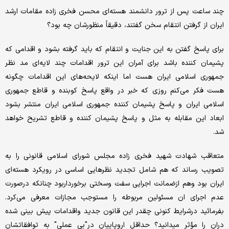
چند ساعت پس از ترور دانشمند هسته‌ای محسن فخری زاده مقامات ارشد
ایران از گرفتن انتقام سخن گفتند، دقیقاً منظورشان چه بود؟
برای پاسخ گفتن به این جنایت و انتقام که باید گرفته بشود و اقدامی که
پشیمان کننده باشد برای آمران این ترور اقدامات چند لایه‌ای مد نظر
جمهوری اسلامی ایران هست اما اینکه لایحه‌های این اقدامات چگونه
هست فکر می‌کنم روزی که خبر در واقع پاسخ کوبنده و قاطع جمهوری
اسلامی ایران و پاسخ پشیمان کننده جمهوری اسلامی ایران منتشر بشود
ابعاد این مقابله به مثل و پاسخ پشیمان کننده و قاطع تشریح خواهد
شد.
متعاقب شهادت شهید فخری زاده مجلس شورای اسلامی قانونی را به
تصویب رساند که هم شامل تجدید نظرهایی اساسی در رویکرد هسته‌ای
ایران بود وهم ازضمانت اجرایی سفت وسختی برخورداربود چنانکه درصورت
عدم اجرای ان مسئولین مربوطه را مستوجب مجازات معرفی می‌کرد.
بفرمائید درشرایط کنونی چقدر این قانون جدید واقدامات پیش بینی شده
دران را مؤثر میدانید؟ حداقل اروپاییان در"بی عملی" به توافقاتشان