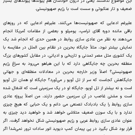
این موضوع نداشتند یعنی در درون خودشان هم پیوندها پیوندهای بسیار
ضعیف و تار عنکبوتی و سست است با رژیم صهیونیستی.
علیرغم ادعایی که صهیونیست‌ها می‌کنند، علیرغم ادعایی که در روزهای
باقی مانده دوره آقای ترامپ، پومپئو و بعضی از مقامات آمریکا انجام
می‌دهند به نظر من عادی سازی روابط در همین حدی که انجام شد یک
نمایش بیشتر نبود، مثلاً جایگاه بحرین در نظام بین الملل در مقایسه با
یک کشوری مثل مصر تمدنی و تاریخی و ادیانی، در مقابل کشورهای بزرگ
منطقه بحرین چه جایگاهی دارد که با این هیاهو می‌رود به سراغ رژیم
صهیونیستی؟ اصلاً وزیر خارجه بحرین در معادلات منطقه‌ای و جهانی
جایگاهش کجاست که سر از تل آویو ر می‌آورد؟ جایگاه او همان تل آویو
است و نه بیشتر از تل آویو، جایگاه او در یک سرزمینی است که اشغال شده
است و مشتی غاصب در آن سرزمین حضور دارند، من اصلاً پروژه عادی
سازی روابط را یک بادبادک تصنعی می دانم و یک حبابی که هیچ چیزی
ندارد و با یک سوزن ضعیف متلاشی خواهد شد و خواهید دید چیزی به
عنوان عادی سازی روابط عربی و رژیم صهیونیستی شکل نخواهد گرفت، اگر
قرار بود شکل بگیرد در پی پیمان کمپ دیوید انور سادات ترور نمی‌شد! اگر