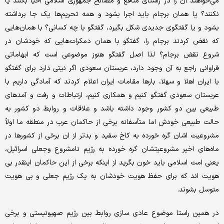
می‌خواهند آن را در راستای منافع و مصالح جمهوری اسلامی احیا بکنند یا
نکنند؟ یا همان برجام باید اجرا بشود و همه تحریم‌ها یک جا برداشته
بشود و یا گفتگوی جدیدی شکل بگیرد، گفتگو با چه کسانی؟ با همان‌هایی
که نقض کردند برجام را، گفتگو با همان دمکرات‌هایی که خودشان در
شروع نقض برجام؟ لذا اصل گفتگو هنوز موضوعی است که ابهاماتی
فراوانی راجع به آن وجود دارد، عربستان سعودی اگر نیتی دارد برای گفتگو
با ایران اهلا و سهلا، بارها مقامات ایران اعلام کردند که آمادگی داریم با
عربستان سعودی گفتگو کنیم و همکاری کنیم، ارتباطات و رفت و آمدهای
طبیعی بین دو کشور وجود داشته باشد و علاقات و روابط دو کشور به
حالت طبیعی خودش اما متأسفانه برخی از حاکمان عرب در منطقه ما اولاً
مشروعیت اشان گره خورده به کاخ سفید و بدتر از ان برخی از کشورها در
ماه‌های اخیر مشروعیتشان گره خورده به رژیم نامشروع وجعلی اسرائیل،
یعنی امت اسلامی باید خون بگرید از اینکه برخی از این حاکمان اینقدر بی
هویت اند که برای حفظ هویت خودشان به یک رژیم جعلی و بی هویت
متوسل بشوند.
در همین راستا موضوع عادی سازی روابط بین رژیم صهیونیستی و برخی