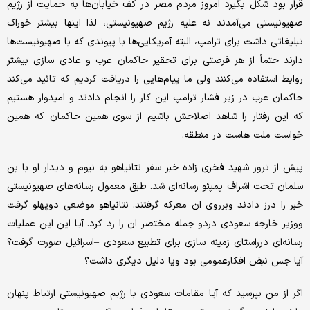
قرار بود شکل بگیرد امروز مردم مصر در کف خیابان‌ها به حمایت از رژیم
صهیونیستی می‌آمدند نه علیه رژیم صهیونیستی، لذا اینها بیشتر خوراک
تبلیغاتی داشت برای ترامپ، البته آمریکایی‌ها با پیوندی که با صهیونیست‌ها
دارند حتماً از هر فرصتی برای تحقیر حاکمان عرب و عادی سازی بیشتر
روابط استفاده می‌کنند ولی ما پیام‌هایی را دریافت کردیم که تائید می‌کند
حاکمان عرب در زیر فشار ترامپ این کار را انجام دادند و امیدوار هستیم
که این رفتار را شاهد اصلاحش باشیم از سوی همین حاکمان که همین
خواست ملت هاست در منطقه.
پیش از ترور شهید فخری زاده خبر سفر نتانیاهو به نیوم و دیدار او با بن
سلمان تحت اشراف پمپئو رسانه‌ای شد. طبق معمول رسانه‌های صهیونیستی
خبر را درز دادند وبرروی ان معرکه گرفتند. نتانیاهو موضعی دوپهلو گرفت
ووزیر خارجه سعودی دردو جمله مختصر ان را رد کرد. آیا این این عملیات
رسانه‌ای درراستای زمینه سازی برای تطبیع سعودی –اسرائیل صورت گرفت؟
آیا جس نبض افکارعمومی بود ویا دلیل دیگری داشت؟
اگر از من بپرسید که آیا مقامات سعودی با رژیم صهیونیستی ارتباط پنهان