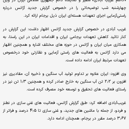
«کاظم غریب آبادی» سفیر و نماینده دائم جمهوری اسلامی ایران در وین
چهارشنبه شب توضیحاتی را در خصوص گزارش جدید آژانس درباره
راستی‌آزمایی اجرای تعهدات هسته‌ای ایران ذیل برجام ارائه کرد.
غریب آبادی در خصوص گزارش جدید آژانس اظهار داشت: این گزارش در
کنار تائید کاهش تعهدات برجامی ایران و اقدامات ایران در این راستا، به
همکاری میان ایران و آژانس در حوزه های مختلف اشاره و همچنین اظهار
می دارد آژانس به فعالیت های راستی آزمایی و نظارتی خود درخصوص
تعهدات مرتبط ایران ادامه داده است.
وی افزود: ایران علاوه بر تداوم تولید آب سنگین و ذخیره آن، مقادیری نیز
افزون بر 2.2 تن آب سنگین به خارج صادر کرده و همچنین 1.3 تن نیز در
راستای فعالیت های تحقیق و توسعه خود مصرف کرده است.
غریب‌آبادی اضافه کرد: طبق گزارش آژانس، فعالیت های غنی سازی در نطنز
و فردو، از جمله با ماشین های جدید، و غنی سازی تا 4.5 درصد و فراتر از
3.67 درصد مقرر در برجام، همچنان ادامه دارد.