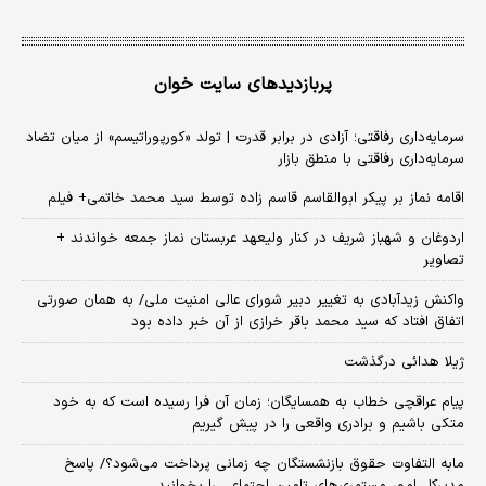
پربازدیدهای سایت خوان
سرمایه‌داری رفاقتی؛ آزادی در برابر قدرت | تولد «کورپوراتیسم» از میان تضاد
سرمایه‌داری رفاقتی با منطق بازار
اقامه نماز بر پیکر ابوالقاسم قاسم زاده توسط سید محمد خاتمی+ فیلم
اردوغان و شهباز شریف در کنار ولیعهد عربستان نماز جمعه خواندند +
تصاویر
واکنش زیدآبادی به تغییر دبیر شورای عالی امنیت ملی/ به همان صورتی
اتفاق افتاد که سید محمد باقر خرازی از آن خبر داده بود
ژیلا هدائی درگذشت
پیام عراقچی خطاب به همسایگان؛ زمان آن فرا رسیده است که به خود
متکی باشیم و برادری واقعی را در پیش گیریم
مابه التفاوت حقوق بازنشستگان چه زمانی پرداخت می‌شود؟/ پاسخ
مدیرکل امور مستمری‌های تامین اجتماعی را بخوانید