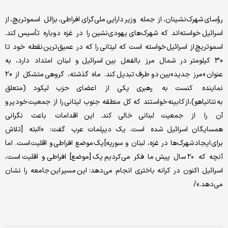
رؤسای شهرک‌نشینان، از جمله وزیر دارایی ملی‌گرای افراطی، بزالل اسموتریچ، از
اسرائیل خواسته‌اند که شهرک‌های یهودی‌نشین را در غزه دوباره تأسیس کند.
اسموتریچ از اسرائیل خواسته است که لیتانی را که در عمیق‌ترین نقطه خود تا
30 کیلومتر در شمال مرز بالفعل بین اسرائیل و لبنان امتداد دارد، به
عنوان «مرز جدید»بین دو طرف تبدیل کند. ماه گذشته، گروهی متشکل از 20
نماینده کنست به رهبری یکی از اعضای حزب لیکود (متعلق
به نتانیاهو)،از کابینه خواستند که کل منطقه جنوب لیتانی را از جمعیت خود پر و
آن را از جمعیت لبنانی خالی کند. این اقدامات باعث نگرانی
همسایگان اسرائیل شده است. یک دیپلمات عرب گفت: «البته [تلاش
برای ایجاد شهرک‌ها در غزه، لبنان و سوریه] یک موضع افراطی و اقلیت است. اما
آنچه که ۲۰ سال پیش ما فکر می‌کردیم یک [موضع] افراطی و اقلیت است،
اسرائیل اکنون در کرانه باختری انجام می‌دهد؛ این مسیر این جامعه را نشان
می‌دهد.»/