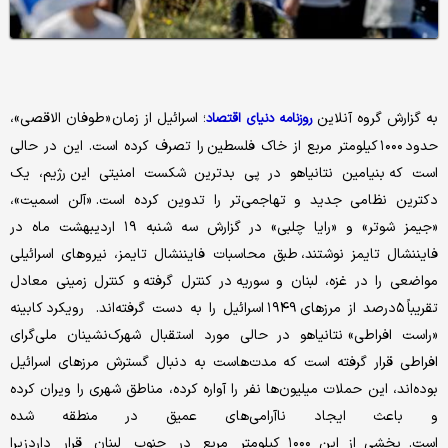
به گزارش گروه آنلاین
؛ اسرائیل از زمان «طوفان الاقصی»،
روزنامه دنیای اقتصاد
حدود ۱۰۰۰ کیلومتر مربع از خاک فلسطین را تصرف کرده است. این در حالی
است که بنیامین نتانیاهو در پی بدترین شکست امنیتی این رژیم، یک
دکترین نظامی جدید و تهاجمی‌تر را تدوین کرده است. «آلن اسمیت»،
«جیمز شوتر» و «رایا چلبی» در گزارش سه شنبه ۱۹ اردیبهشت ماه در
فایننشال تایمز نوشتند، طبق محاسبات فایننشال تایمز، نیروهای اسرائیلی
مواضعی را در غزه، لبنان و سوریه در کنترل گرفته و کنترل زمینی معادل
تقریباً ۵درصد از مرزهای ۱۹۴۹ اسرائیل را به دست گرفته‌اند. رویکرد کابینه
«راست افراطی» نتانیاهو در حالی مورد استقبال شهرک‌نشینان ملی‌گرای
افراطی قرار گرفته است که مدت‌هاست به دنبال گسترش مرزهای اسرائیل
بوده‌اند، این حملات میلیون‌ها نفر را آواره کرده، مناطق شهری را ویران کرده
و باعث ایجاد ناآرامی‌های عمیق در منطقه شده
است. بخشی از این ۱۰۰۰ کیلومتر مربع در جنوب لبنان قرار داردزیرا