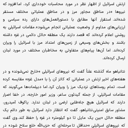
ارتش اسرائیل از اظهار نظر در مورد محاسبات خودداری کرد، اما افزود که
نیروها «در مناطق مجاور مرز و در مناطق عملیاتی مختلف مستقر
شده‌اند. استقرار آنها مطابق با دستورالعمل‌های دارای رده سیاسی و
ارزیابی‌های مداوم از وضعیت عملیاتی انجام می‌شود». مقامات اسرائیلی به
روشنی اعلام کرده‌اند که قصد دارند یک منطقه حائل دائمی در غزه داشته
باشند و بخش‌های وسیعی از زمین‌های امتداد مرز با اسرائیل را ویران
کرده‌اند. اما آ‌ن‌ها پیام‌های متفاوتی به مخاطبان مختلف در مورد لبنان
ارسال کرده‌اند.
نتانیاهو ماه گذشته علناً گفت که نیروهای اسرائیلی «خارج نمی‌شوند» و در
هفته‌های اخیر ارتش در عملیاتی که کاتز آن را با «مدل غزه» مقایسه کرده
است، تمام روستاهای نزدیک مرز را ویران کرد. اما دیپلمات‌ها می‌گویند که
مقامات اسرائیلی، از جمله گیدئون ساعر، وزیر امور خارجه، در خفا اصرار
دارند که اسرائیل هیچ جاه‌طلبی ارضی در لبنان ندارد. یاکوف آمیدرور،
مشاور سابق امنیتی نتانیاهو، گفت که انتظار دارد اسرائیل به طور دائم یک
منطقه حائل «بین یک مایل تا دو کیلومتر» در غزه را حفظ کند. وی گفت
که نیروهای اسرائیلی «حداقل تا مرحله‌ای که حزب‌الله خلع سلاح شود» در