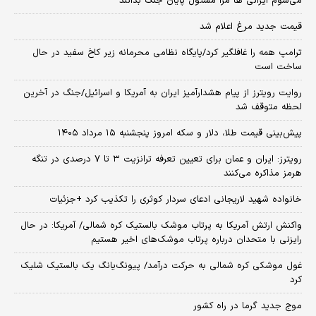
می‌شوم ایرانی ها مرا مسئول پایان جنگ بدانند
قیمت جدید مرغ اعلام شد
ترامپ همه را غافلگیر کرد/پایگاه نظامی محرمانه زیر کاخ سفید در حال
ساخت است
روایت رویترز از پیام هشدارآمیز ایران به آمریکا و اسرائیل/جنگ در آخرین
لحظه متوقف شد
پیش‌بینی قیمت طلا، دلار و سکه امروز پنجشنبه ۱۵ مرداد ۱۴۰۵
رویترز: ایران و عمان برای تعیین تعرفه ترانزیت ۳ تا ۷ درصدی در تنگه
هرمز مذاکره می‌کنند
خانواده شهید لاریجانی ادعای سردار کوثری را تکذیب کرد +جزئیات
واکنش ارتش آمریکا به پرتاب موشک بالستیک کره شمالی/ آمریکا: در حال
رایزنی با متحدان درباره پرتاب موشک‌های اخیر هستیم
غول موشکی کره شمالی به حرکت درآمد/ پیونگ‌یانگ یک بالستیک شلیک
کرد
موج جدید گرما در راه کشور