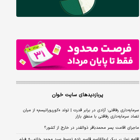
پربازدیدهای سایت خوان
سرمایه‌داری رفاقتی؛ آزادی در برابر قدرت | تولد «کورپوراتیسم» از میان
تضاد سرمایه‌داری رفاقتی با منطق بازار
ماجرای اقامت پسر محمدباقر ذوالقدر در خارج از کشور؟
اقامه نماز بر پیکر ابوالقاسم قاسم زاده توسط سید محمد خاتمی+ فیلم