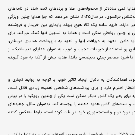
ایا کمی ساده‌تر از محموله‌های طلا و برده‌های ثبت شده در نامه‌های
عمارنه باشند. کتاب «رساله‌ای بر دان»، اثری از «مارسل ماوس»، جامعه‌شناس فرانسوی، در سال۱۹۲۵، نشان می‌دهد که چرا هدایا چنین ویژگی
ی دارند. خرید ساده یک کالا هیچ پیوند پایداری بین خریدار و فروشنده
سی بر چنین روابطی متکی است و هدایا به تسهیل آنها کمک می‌کند. برای
ه دادن، تعهد به دریافت آنها و تعهد به بازپرداخت هدایای دریافتی.
این رو استفاده از حیوانات عجیب و غریب به عنوان هدایای دیپلماتیک، از
ه داده شد تا شیوه معاصر چینی دیپلماسی پاندا. هدیه بیش از آنکه به سود گیرنده
، اهداکنندگان به دنبال ایجاد تاثیر خوب با توجه به روابط تجاری و
انتظار احترام دارد و برای برداشت‌های شخصی اهمیت زیادی قائل است،
ه برای رهبر یک کشور دیگر ممکن است یکی از چندین رویکرد را در پیش
 سنت‌های کشور هدیه دهنده را برجسته کند. به‌عنوان مثال، جعبه‌های
 در دوره دوم ریاست‌جمهوری خود دریافت کرده است، بارها منعکس کننده
اشتیاق معروف رئیس‌جمهور به گلف الهام بخش بوده است. در ماه مه ۲۰۲۵، سیریل رامافوسا، رئیس‌جمهور آفریقای جنوبی، نه تنها با کتابی