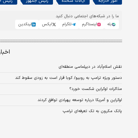
امور خارجه
ایالات متحده
رئیس جمهور
رئیس جم
ما را در شبکه‌های اجتماعی دنبال کنید
بله
اینستاگرم
تلگرام
ایکس
لینکدین
اخبا
نقش اسلام‌آباد در دیپلماسی منطقه‌ای
دستور ویژه ترامپ به روبیو/ کوبا قرار است به زودی سقوط کند
مذاکرات اوکراین شکست خورد؟
اوکراین و آمریکا درباره توسعه پهپادی توافق کردند
پاتک مکرون به تک تعرفه‌ای ترامپ