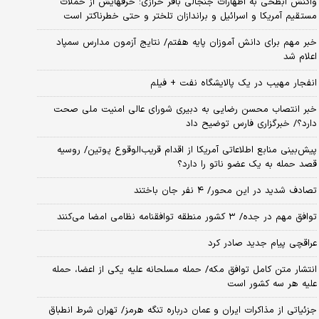
واکنش ابطحی به اظهارات جنجالی باقر خرازی؛ حرفهایش از حملات
مستقیم آمریکا و اسرائیل و براندازان تلختر و حتی خطرناکتر است
خبر مهم برای دانش آموزان پایه هفتم/ نتایج آزمون مدارس سمپاد
اعلام شد
انفجار مهیب در یک پالایشگاه نفت + فیلم
خبر انتصاب محسن رضایی به دبیری شورای عالی امنیت ملی صحت
دارد؟/ خبرگزاری فارس توضیح داد
پیش‌بینی منابع اطلاعاتی آمریکا از اقدام قریب‌الوقوع پوتین/ روسیه
قصد حمله به یک عضو ناتو را دارد؟
تصادف شدید در این محور/ ۴ نفر جان باختند
توافق مهم در جده/ ۳ کشور منطقه توافقنامه نظامی امضا می‌کنند
عراقچی پیام جدید صادر کرد
انتشار متن کامل توافق مکه/ حمله مسلحانه علیه یکی از اعضا، حمله
علیه هر سه کشور است
جزئیاتی از مذاکرات ایران و عمان درباره تنگه هرمز/ تهران شرط انطباق