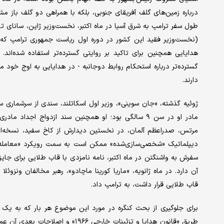
درباره زمین‌های گلف آفریقای جنوبی، بلکه با همراهی دو گلف باز مش
طول سفر ترامپ به شرق آسیا در ماه اکتبر، نخست‌وزیر ژاپن، سانای ت
(نخست‌وزیر فقید این کشور در دوره اول ریاست جمهوری ترامپ که ت
هدایایی همچنین برای تاکید بر روایتی گسترده‌تر استفاده شده‌ان
گسترده‌تر درباره استحکام روابط دوجانبه - در هدایایی به اوج خود م
دارند.
مرتس، صدراعظم آلمان، در نخستین دیدارش از کاخ سفید، نسخه‌ای از
دیپلماتیک «شخصی‌سازی‌شده» ممکن است به سمت رویکرد «معامله‌گرا
سفرش به واشنگتن در ماه اکتبر، نامه نامزدی با قاب طلایی برای جایز
آن دارد. در ماه ژانویه، «ماریا کورینا ماچادو»، رهبر مخالفان ونزو
قاب طلایی قرار داشت، به ترامپ داد.
برای جلوگیری از بحث کنگره در مورد این موضوع هر بار که به یک مق
طریق «قانون هدایا و تزئینات خارجی