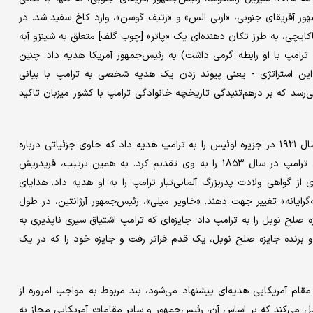
هور آفریقای جنوبی، «ارنی الس» و «رتیف گوسن»، وارد کاخ سفید شد. در
اکایچی، به طرز تکان دهنده‌ای یک «پاتر» [چوب گلف] متعلق به شینزو آبه
رامپ با او رابطه گرمی داشت) به رئیس‌جمهور آمریکا هدیه داد. چنین
د. این استراتژی - یعنی پیوند زدن یک هدیه شخصی به ترامپ با بیانی
ی‌رسد که بر درهم‌تنیدگی تاریخچه خانوادگی ترامپ با کشور میزبان تاکید
ژوئیه گذشته، «جان سوینی»، وزیر اول اسکاتلند، سندی از سرشماری سال ۱۹۲۱ در جزیره لوئیس را به ترامپ هدیه داد که حاوی جزئیاتی درباره
مادر او در سن ۹ سالگی بود؛ او همچنین سند ازدواج اجداد مادری ترامپ در سال ۱۸۵۳ را به وی تقدیم کرد. به همین ترتیب، فریدریش
 گواهی ولادت پدربزرگ آلمانی‌تبار ترامپ را به او هدیه داد. هدایای
یانه» تغییر جهت دهند. «خاویر میلی»، رئیس‌جمهور آرژانتین، در طول
ه صلح نوبل را به ترامپ داد؛ جایزه‌ای که ترامپ اشتیاق سیری ناپذیری به
ئلا و برنده جایزه صلح نوبل، یک قدم فراتر رفت و جایزه خود را که در یک
ام آمریکایی هدیه‌ای پیشنهاد می‌شود، بند مربوط به مواجب امروزه از
 ۱۹۶۶» و اصلاحات بعدی آن عمل می‌کند که بر اساس آن، رئیس‌جمهور و سایر مقامات آمریکایی مجاز به