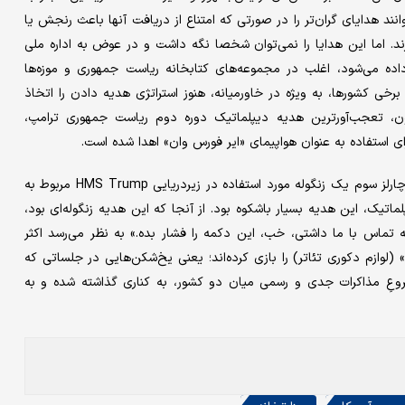
نند هدایای گران‌تر را در صورتی که امتناع از دریافت آنها باعث رنجش یا
د. اما این هدایا را نمی‌توان شخصا نگه داشت و در عوض به اداره ملی
اده می‌شود، اغلب در مجموعه‌های کتابخانه ریاست جمهوری و موزه‌ها
 برخی کشورها، به ویژه در خاورمیانه، هنوز استراتژی هدیه دادن را اتخاذ
ن، تعجب‌آورترین هدیه دیپلماتیک دوره دوم ریاست جمهوری ترامپ،
ماه گذشته در جریان یک ضیافت شام دولتی در کاخ سفید، پادشاه چارلز سوم یک زنگوله مورد استفاده در زیردریایی HMS Trump مربوط به
اتیک، این هدیه بسیار باشکوه بود. از آنجا که این هدیه زنگوله‌ای بود،
ز به تماس با ما داشتی، خب، این دکمه را فشار بده.» به نظر می‌رسد اکثر
وازم دکوری تئاتر) را بازی کرده‌اند؛ یعنی یخ‌شکن‌هایی در جلساتی که
 شروعِ مذاکرات جدی و رسمی میان دو کشور، به کناری گذاشته شده و به