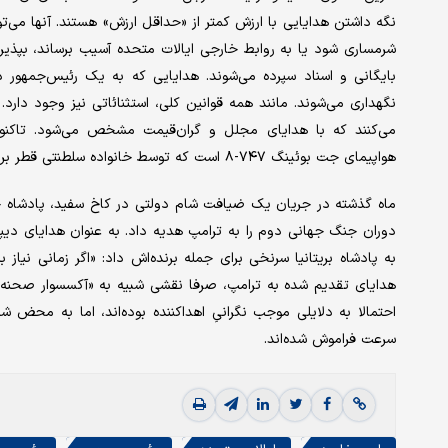
نگه داشتن هدایایی با ارزش کمتر از «حداقل ارزش» هستند. آنها می‌توا
شرمساری شود یا به روابط خارجی ایالات متحده آسیب برساند، بپذیرن
بایگانی و اسناد سپرده می‌شوند. هدایایی که به یک رئیس‌جمهور د
نگهداری می‌شوند. مانند همه قوانین کلی، استثنائاتی نیز وجود دارد.
می‌کنند که با هدایای مجلل و گران‌قیمت مشخص می‌شود. تاکنو
هواپیمای جت بوئینگ ۷۴۷-۸ است که توسط خانواده سلطنتی قطر برای استفاده به عنوان هواپیمای «ایر فورس وان» اهدا شده است.
دوران جنگ جهانی دوم را به ترامپ هدیه داد. به عنوان هدایای دیپلم
به پادشاه بریتانیا سرنخی برای جمله‌ برنده‌اش داد: «اگر زمانی نیا
هدایای تقدیم شده به ترامپ، صرفا نقشی شبیه به «آکسسوار صحنه» (ل
احتمالا به دلایلی موجب نگرانیِ اهداکننده بوده‌اند، اما به محض
سرعت فراموش شده‌اند.