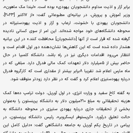
برابر آزار و اذیت مداوم دانشجویان یهودی» بوده است. «لیندا مک ماهون»،
وزیر آموزش و پرورش، در بیانیه‌ای مطبوعاتی گفت: «از ۷اکتبر [۲۰۲۳]،
دانشجویان یهودی با خشونت، ارعاب و آزار و اذیت یهودستیزانه در
محوطه دانشگاه‌های خود مواجه شده‌اند. این امر از سوی کسانی نادیده
گرفته شده که قرار است از آنها [دانشجویان] محافظت کنند.» در این بیانیه
هشدار داده شده است که این کاهش‌ها نشان‌دهنده دور اول اقدام است و
انتظار می‌رود اقدامات دیگری نیز در راه باشد. دانشگاه کلمبیا در حال
حاضر بیش از ۵میلیارد دلار تعهدات کمک مالی فدرال دارد. مبلغی که در
ماه مارس اعلام شد تقریبا ۸برابر بیشتر از مقداری است که کارگروه فدرال
درباره یهودستیزی اعلام کرد و گفت که در نظر دارد زودتر متوقف شود.
به گفته کاخ سفید و وزارت انرژی، در اول آوریل، دولت ترامپ ده‌ها کمک
هزینه تحقیقاتی به مبلغ ۲۱۰میلیون دلار به دانشگاه پرینستون را به‌عنوان
بخشی از تحقیقات جاری درباره یهودی ستیزی در محوطه دانشگاه به
حالت تعلیق درآورد. «کریستوفر ایسگروبر»، رئیس دانشگاه پرینستون، در
پیامی در تاریخ یکم آوریل به جامعه دانشگاهی گفت: «دلیل کامل این