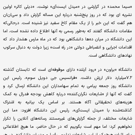
«سیما محمد» در گزارشی در «میدل ایست‌آی» نوشت، «دیلی کالر» اولین
نشریه ای بود که در روز پنج‌شنبه درباره این مساله گزارش داد و سی‌ان‌ان
هم گفت که این خبر را از یک مقام کاخ سفید نیز شنیده است. درحالی‌که
مقامات دانشگاه گفتند که به‌طور رسمی به آنها اطلاع داده نشده است، اما
این دانشگاه در میان ده‌ها دانشگاهی بود که در ماه مارس هشدار داد که
اقدامات اجرایی و انضباطی دولتی «در راه است» زیرا دولت به دنبال سرکوب
نهادهای دانشگاهی است.
دانشگاه «براون» در «رود آیلند» دارای موقوفه‌ای است که تابستان گذشته
۷.۲میلیارد دلار ارزش داشت. «فرانسیس جی دویل سوم»، رئیس این
دانشگاه روز جمعه پیامی به تمام سهامداران این دانشگاه ارسال کرد و
گفت که آنها از «شایعات نگران‌کننده» درباره کاهش بودجه فدرال به کمک
هزینه‌های تحقیقاتی آگاه هستند. بر اساس یک بیانیه به اشتراک
گذاشته‌شده با «میدل ایست‌آی»، رئیس این دانشگاه افزود: «ما این
شایعات مختلف، از جمله گزارش‌های غیرمستند رسانه‌های آنلاین را تکرار
نخواهیم کرد؛ اما مهم است بگوییم که در حال حاضر، ما هیچ اطلاعاتی
برای اثبات هیچ‌یک از این شایعات نداریم. رؤسا و مدیران دانشکده، در هر