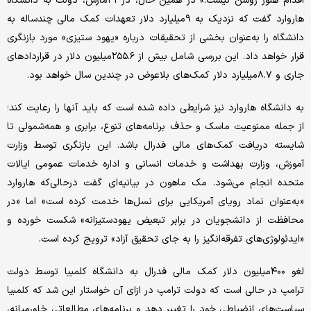
اقدام هنوز روشن نیست.» در همین حال، در ۳۱مارس، دولت به دانشگاه
هاروارد گفت که نزدیک به ۹میلیارد دلار تعهدات کمک مالی چندساله به
دانشگاه را به‌عنوان بخشی از تحقیقات درباره «یهود ستیزی» مورد بازنگری
قرار خواهد داد. این بررسی شامل بیش از ۲۵۵.۶میلیون دلار در قراردادهای
جاری و ۸.۷میلیارد دلار کمک‌های بلاعوض در چندین سال خواهد بود.
به دانشگاه هاروارد نیز شرایطی داده شده است که باید آنها را رعایت کند؛
از جمله ممنوعیت ماسک و حذف برنامه‌های تنوع، برابری و همه‌شمولی تا
شایسته دریافت کمک‌های مالی فدرال باشد. این بازنگری توسط وزارت
آموزش، وزارت بهداشت و خدمات انسانی و اداره خدمات عمومی ایالات
متحده انجام می‌شود. مک ماهون در بیانیه‌ای گفت درحالی‌که هاروارد
«به‌عنوان نماد رویای آمریکایی برای نسل‌ها خدمت کرده است» اما «در
محافظت از دانشجویان در برابر تبعیض یهودستیزانه» شکست خورده و
«ایدئولوژی‌های تفرقه‌انگیز را به جای تحقیق آزاد» ترویج کرده است.
لغو ۴۰۰میلیون دلار کمک مالی فدرال به دانشگاه کلمبیا توسط دولت
ترامپ در حالی است که دولت ترامپ در ازای آن خواستار این شد که کلمبیا
سیاست‌های انضباطی خود را تغییر دهد و برنامه‌های مطالعاتی خاورمیانه،