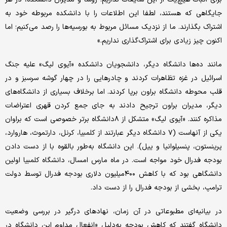
جایگاهی که هستند، لطفا این اطلاعات را با دانشکده مربوطه خود به
اشتراک بگذارند. ما از نزدیک مسائل مربوط به بورسیه‌ها را رصد می‌کنیم؛ اما
اکنون چیز زیادی برای اشتراک‌گذاری نداریم.»
مانند ده‌ها دانشگاه دیگر، دانشجویان دانشکده «آیوی لیگ» علیه جنگ
اسرائیل در غزه تظاهرات کردند و چادرهایی را در چهار گوشه سرسبز و در
قلب محوطه دانشگاه براون برپا کردند. اما برخلاف بسیاری از دانشگاه‌های
دیگر، مدیران براون ترجیح دادند به جای جمع کردن قهری اعتراضات
مذاکره کنند. «آیوی لیگ» متشکل از ۸دانشگاه برتر خصوصی است که براوان
یکی از آنهاست (۷ دانشگاه دیگر عبارتند از کلمبیا، کرنل، دارتموث، هاروارد،
پرینستون، پنسیلوانیا و ییل). این دانشگاه به‌طور بالقوه با از دست دادن
بودجه فدرال خود مواجه است. در ماه مارس امسال، دانشگاه کلمبیا اولین
دانشگاهی بود که با کاهش ۴۰۰میلیون دلاری بودجه فدرال توسط دولت
ترامپ، بخشی از بودجه فدرال را از دست داد.
در بیانیه‌ای مطبوعاتی در آن زمان، نهادهای درگیر در بررسی وضعیت
دانشگاه گفتند که کاهش بودجه به‌دلیل «انفعال مداوم این دانشگاه در