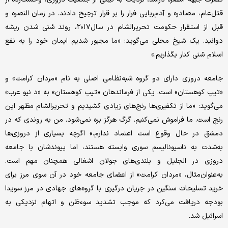
قتل‌عام، مصادره و آدم‌ربایی فرار را بر قرار ترجیح دادند. در زمان النصره و
قبل از استقرار حکومت تحریرالشام در سال۲۰۱۷، روند سُنی شدن ریشه
دوانید. یک شیخ محلی می‌گوید: «ما مجبور شدیم ایمان خود را به نفع
اسلام سُنی کنار بگذاریم.»
جامعه‌ دروزی دارای دو گروه شبه‌نظامی اصلی به نام «مردان کرامت» و
«تیپ کوهستان» است. یکی از فرماندهان «تیپ کوهستان» به «د نیو عرب»
می‌گوید: «ما از تکفیری‌ها رنج‌های زیادی کشیدیم و تحریرالشام مظهر این
رنج است. ما فراموش نمی‌کنیم. گرگ هرگز بره نمی‌شود. من به روندی که در
دمشق در حال وقوع است اعتماد ندارم.» اگرچه بسیاری از دروزی‌ها
به‌شدت به ناسیونالیسم سوری وابسته هستند، اما پیوندشان با جامعه
دروزی در الجلیل و بلندی‌های جولان اشغالی همچنان مهم است.
به‌عنوان‌مثال، «مردان کرامت» از اعضای جامعه خود در آن ‌سوی مرز برای
خرید تسلیحات سنگین در جریان درگیری با گروه‌های جهادی در مرز سویدا
بودجه دریافت می‌کرد که موجب تشدید سوءظن و اتهام نزدیکی به
اسرائیل شد.