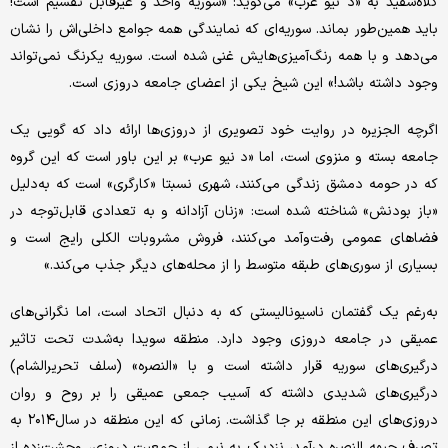
کلاه‌سفید به «د نیو عرب» می‌گوید: «سوریه واحد و غیرقابل تقسیم است!
باید همین‌طور بماند. سوریه‌ای که نمایندگی همه‌ جوامع داخلی‌اش را نشان
می‌دهد و با همه رنگ‌آمیزی‌هایش غنی شده است. سوریه یکرنگ نمی‌تواند
وجود داشته باشد!» این شیخ یکی از اعضای جامعه‌ دروزی است.
اگرچه الجزیره در روایت خود تصویری از دروزی‌ها ارائه داد که گویی یک
جامعه‌ بسته و منزوی است، اما «د نیو عرب» بر این باور است که این گروه
که در حومه دمشق زندگی می‌کنند، شهری نسبتا «کارگری» است که به‌دلیل
«باز بودنش» شناخته ‌شده است: «زنان آزادانه و به تعدادی قابل‌توجه در
فضاهای عمومی رفت‌وآمد می‌کنند، فروش مشروبات الکلی رایج است و
بسیاری از سوری‌های طبقه متوسط را از محله‌های دیگر جذب می‌کند.»
به‌رغم یک گفتمان ناسیونالیستی که به دنبال اتحاد است، اما نگرانی‌های
عمیقی در جامعه دروزی وجود دارد. منطقه سویدا به‌شدت تحت تاثیر
درگیری‌های سوریه قرار داشته است و با «النصره» (سلف تحریرالشام)
درگیری‌های شدیدی داشته که آسیب جمعی عمیقی را بر روح و روان
دروزی‌های این منطقه بر جا گذاشت. زمانی که این منطقه در سال۲۰۱۴ به
تصرف جبهه النصره درآمد، نزدیک به نیمی از جمعیت دروزی، وحشت‌زده از