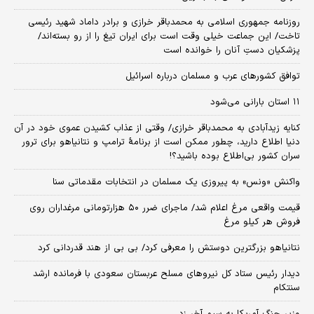
روزنامه جمهوری اسلامی به محمدباقر خرازی و برادر داماد شهید رئیسی
تاخت/ این جماعت خیلی وقت است برای ایران تیغ را از رو بسته‌اند/
پزشکیان دستِ آنان را خوانده است
توافق کشورهای عرب و مسلمان درباره اسرائیل
۱۱ استان بارانی می‌شود
کنایه زیدآبادی به محمدباقر خرازی/ وقتی از عذاب کشیدن عموی خود در آن
دنیا اطلاع دارید، چطور ممکن است از برنامهٔ ترامپ و نتانیاهو برای ترور
سران کشور بی‌اطلاع بوده باشید؟!
واکنش «ونس» به پیروزی یک مسلمان در انتخابات مقدماتی سنا
قیمت واقعی مرغ اعلام شد/ ماجرای ضرر ۵۰ هزارتومانی مرغداران روی
فروش هر کیلو مرغ
نتانیاهو بزرگترین دوستش را معرفی کرد/ بی بی از هند قدردانی کرد
دیدار رئیس ستاد کل نیروهای مسلح عربستان سعودی با فرمانده ارشد
سنتکام
وزیر جنگ آمریکا به سیم آخر زد