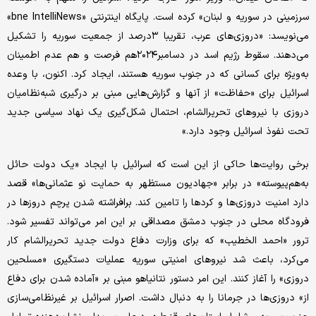
سرزمینی در سوریه و لبنان» کرده است. پایگاه اینترنتی «bne IntelliNews»
می‌نویسد: «دروزی‌های عرب، تقریبا ۳درصد از جمعیت سوریه را تشکیل
می‌دهند. سقوط رژیم اسد در دسامبر۲۰۲۴هم فرصت و هم عدم اطمینان
به‌ویژه برای کسانی که در جنوب سوریه هستند، ایجاد کرد. اکنون، با وعده
اسرائیل برای «حفاظت» از آنها و گزارش‌هایی مبنی بر درگیری شبه‌نظامیان
دروزی با نیروهای تحریرالشام، احتمال شکل‌گیری یک نهاد سیاسی جدید
تحت نفوذ اسرائیل وجود دارد.»
برخی روایت‌ها حاکی از این است که اسرائیل با ایجاد «یک دولت حائل
به‌هم‌پیوسته» در برابر «جهادیون مستظهر به حمایت نو عثمانی‌ها» قصد
دارد امنیت دروزی‌ها و کردها را تامین کند. برافراشته شدن پرچم دروزها در
فرودگاه محلی در جنوب دمشق مصداقی بر این امر می‌تواند تفسیر شود.
ترور «احمد الخطیب» که برای وزارت دفاع دولت جدید تحریرالشام کار
می‌کرد، باعث شد نیروهای امنیتی سوریه عملیات دستگیری «مسلحین
دروزی» را آغاز کنند. این امر دستور نتانیاهو مبنی بر «آماده شدن برای دفاع
از» دروزی‌ها در جرمانا را به دنبال داشت. اصرار اسرائیل بر غیرنظامی‌سازی