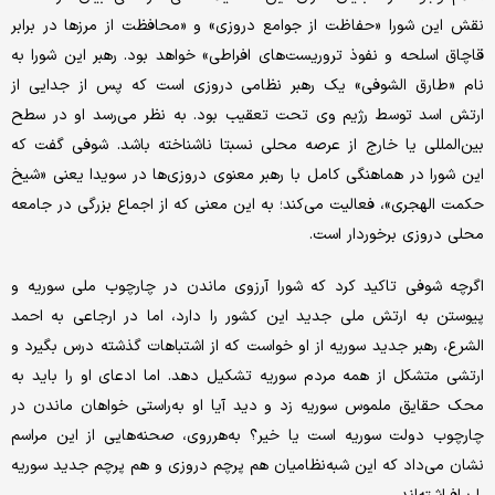
نقش این شورا «حفاظت از جوامع دروزی» و «محافظت از مرزها در برابر
قاچاق اسلحه و نفوذ تروریست‌های افراطی» خواهد بود. رهبر این شورا به
نام «طارق الشوفی» یک رهبر نظامی دروزی است که پس از جدایی از
ارتش اسد توسط رژیم وی تحت تعقیب بود. به نظر می‌رسد او در سطح
بین‌المللی یا خارج از عرصه‌ محلی نسبتا ناشناخته باشد. شوفی گفت که
این شورا در هماهنگی کامل با رهبر معنوی دروزی‌ها در سویدا یعنی «شیخ
حکمت الهجری»، فعالیت می‌کند؛ به این معنی که از اجماع بزرگی در جامعه
محلی دروزی برخوردار است.
اگرچه شوفی تاکید کرد که شورا آرزوی ماندن در چارچوب ملی سوریه و
پیوستن به ارتش ملی جدید این کشور را دارد، اما در ارجاعی به احمد
الشرع، رهبر جدید سوریه از او خواست که از اشتباهات گذشته درس بگیرد و
ارتشی متشکل از همه مردم سوریه تشکیل دهد. اما ادعای او را باید به
محک حقایق ملموس سوریه زد و دید آیا او به‌راستی خواهان ماندن در
چارچوب دولت سوریه است یا خیر؟ به‌هرروی، صحنه‌هایی از این مراسم
نشان می‌داد که این شبه‌نظامیان هم پرچم دروزی و هم پرچم جدید سوریه