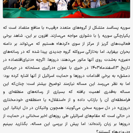
سوریه‌ پسااسد متشکل از گروه‌های متعدد «رقیب» با منافع متضاد است که
یکپارچگی سوریه را با دشواری مواجه می‌سازند. افزون بر این، شاهد برخی
فعالیت‌های گریز از مرکز از سوی «کردها» هستیم که می‌تواند بر دامنه
بحران بیفزاید. اما به‌تازگی سروکله‌ گروه جدیدی پیدا شده که در رسانه‌های
«عبری» به‌شدت روی آنها مانور می‌دهند: دروزها. اگرچه «دنیای‌اقتصاد» در
تاریخ ۱۳اسفندماه۱۴۰۳ در خبری با عنوان «درگیری مسلحانه در جرمانای
دمشق» به برخی اقدامات دروزها و حمایت اسرائیل از آنها اشاره کرده بود؛
اما به نظر می‌رسد این مساله نیازمند توضیح بیشتر است؛ چنان‌که این
مساله به‌قدری اهمیت یافته که بسیاری از رسانه‌های منطقه‌ای و
فرامنطقه‌ای آن را بازتاب داده و از «استقلال» یا «منطقه‌ی خودمختاری
دروزی» در دل سوریه سخن می‌گویند؛ همچون واتیکان در دل ایتالیا. این
در حالی است که مقام‌های اسرائیلی طی روزهای اخیر سخنانی در حمایت از
دروزها بر زبان رانده‌اند؛ اما پیش از بررسی این مساله، بگذارید ببینیم
«دروزی‌ها» کیستند؟