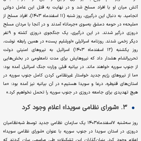
آتش میان او با افراد مسلح شد و در نهایت به قتل این عامل دولتی
انجامید. به دنبال این درگیری، روز شنبه (۱۱ اسفندماه ۱۴۰۳)، افراد مسلح از
«ملیحه» در حومه دمشق به‌سوی «جرمانا» آمدند و در آنجا با مردان مسلح
دروزی درگیر شدند. در این درگیری، یک جنگجوی دروزی کشته و ۹نفر
دیگر زخمی شدند. روزنامه اسرائیلی «اورشلیم پست» در همین رابطه نوشت،
روز یکشنبه (۱۲ اسفندماه ۱۴۰۳) اسرائیل به نیروهای امنیتی دولت
تحریرالشام هشدار داد که نیروهایش برای مدت نامعلومی در بخش‌هایی
از جنوب سوریه خواهند ماند. در بیانیه قبلی وزارت جنگ اسرائیل آمده بود:
«ما از نیروهای رژیم جدید خواستار غیرنظامی کردن کامل جنوب سوریه در
استان‌های قنیطره، درعا و سویدا هستیم.» در آن بیانیه نیز آمده بود: «ما
هیچ تهدیدی برای جامعه دروزی در جنوب سوریه را تحمل نخواهیم کرد.»
۳. «شورای نظامی سویدا» اعلام وجود کرد
روز سه‌شنبه ۷اسفندماه۱۴۰۳ یک سازمان نظامی جدید توسط شبه‌نظامیان
دروزی در استان سویدا در جنوب سوریه با عنوان «شورای نظامی سویدا»
اعلام وجود کرد. بنیان‌گذاران این تشکیلات طی مراسمی بیان کردند که