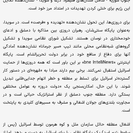
جنوب سوریه - شامل استان‌های قنیطره، درعا و سویدا - نشان‌دهنده‌ تمایل
این رژیم برای خنثی کردن تهدیدات در امتداد مرز خود است.
برای دروزی‌ها، این تحول نشان‌دهنده‌ «تهدید» و «فرصت» است. در سویدا،
به‌عنوان پایگاه سنتی‌شان، رهبران دروزی بین مذاکره با دمشق و ادعای
خودمختاری در نوسان هستند. تشکیل شورای نظامی سویدا و تشکیل
گروه‌های شبه‌نظامی محلی مانند تیپ «سپر جرمانا» نشان‌دهنده‌ آمادگی
آنها برای دفاع از منافع خود در برابر دولت تحریرالشام است. پایگاه
اینترنتی «bne IntelliNews» بر این باور است که همه دروزی‌ها از حمایت
اسرائیل استقبال نمی‌کنند. برخی بیم دارند مبادا به «مُهره»ای در دستور کار
گسترده‌تر اسرائیل برای تسلط بر منطقه و خطر اتهام جدایی‌طلبی تبدیل
شوند. با این ‌حال، امکان‌سنجی یک «دولت دروز» به عوامل مختلفی
بستگی دارد. منطقه‌ جنوب دمشق از نظر استراتژیک حیاتی است و در
مجاورت بلندی‌های جولان اشغالی و مشرف به مسیرهای کلیدی به پایتخت
است.
اشغال منطقه‌ حائل سازمان ملل و کوه هرمون توسط اسرائیل (پس از
سقوط رژیم اسد) یک پایگاه نظامی را برای اسرائیل به دست می‌دهد. اما از