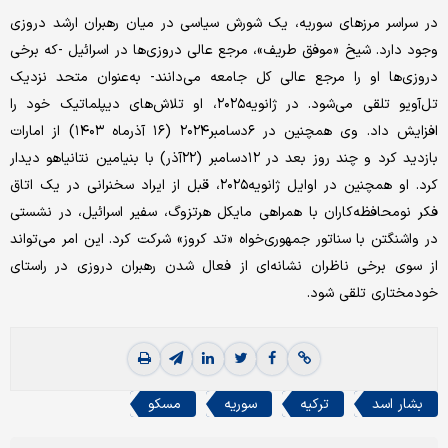
در سراسر مرزهای سوریه، یک شورش سیاسی در میان رهبران ارشد دروزی
وجود دارد. شیخ «موفق طریف»، مرجع عالی دروزی‌ها در اسرائیل -که برخی
دروزی‌ها او را مرجع عالی کل جامعه می‌دانند- به‌عنوان متحد نزدیک
تل‌آویو تلقی می‌شود. در ژانویه۲۰۲۵، او تلاش‌های دیپلماتیک خود را
افزایش داد. وی همچنین در ۶دسامبر۲۰۲۴ (۱۶ آذرماه ۱۴۰۳) از امارات
بازدید کرد و چند روز بعد در ۱۲دسامبر (۲۲آذر) با بنیامین نتانیاهو دیدار
کرد. او همچنین در اوایل ژانویه۲۰۲۵، قبل از ایراد سخنرانی در یک اتاق
فکر نومحافظه‌کاران با همراهی مایکل هرتزوگ، سفیر اسرائیل، در نشستی
در واشنگتن با سناتور جمهوری‌خواه «تد کروز» شرکت کرد. این امر می‌تواند
از سوی برخی ناظران نشانه‌ای از فعال شدن رهبران دروزی در راستای
خودمختاری تلقی شود.
بشار اسد
ترکیه
سوریه
مسکو