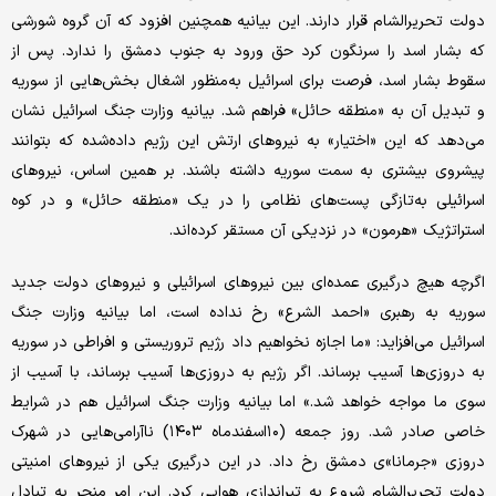
دولت تحریرالشام قرار دارند. این بیانیه همچنین افزود که آن گروه شورشی
که بشار اسد را سرنگون کرد حق ورود به جنوب دمشق را ندارد. پس از
سقوط بشار اسد، فرصت برای اسرائیل به‌منظور اشغال بخش‌هایی از سوریه
و تبدیل آن به «منطقه‌ حائل» فراهم شد. بیانیه وزارت جنگ اسرائیل نشان
می‌دهد که این «اختیار» به نیروهای ارتش این رژیم داده‌شده که بتوانند
پیشروی بیشتری به سمت سوریه داشته باشند. بر همین اساس، نیروهای
اسرائیلی به‌تازگی پست‌های نظامی را در یک «منطقه‌ حائل» و در کوه
استراتژیک «هرمون» در نزدیکی آن مستقر کرده‌اند.
اگرچه هیچ درگیری عمده‌ای بین نیروهای اسرائیلی و نیروهای دولت جدید
سوریه به رهبری «احمد الشرع» رخ نداده است، اما بیانیه وزارت جنگ
اسرائیل می‌افزاید: «ما اجازه نخواهیم داد رژیم تروریستی و افراطی در سوریه
به دروزی‌ها آسیب برساند. اگر رژیم به دروزی‌ها آسیب برساند، با آسیب از
سوی ما مواجه خواهد شد.» اما بیانیه‌ وزارت جنگ اسرائیل هم در شرایط
خاصی صادر شد. روز جمعه (۱۰اسفندماه ۱۴۰۳) ناآرامی‌هایی در شهرک
دروزی «جرمانا»ی دمشق رخ داد. در این درگیری یکی از نیروهای امنیتی
دولت تحریرالشام شروع به تیراندازی هوایی کرد. این امر منجر به تبادل