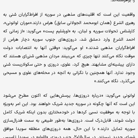
را برافراشته‌اند.
واقعیت این است که اقلیت‌های مذهبی در سوریه از افراط‌گرایان سُنی به
رهبری الشرع (همان ابومحمد الجولانی سابق) هراس دارند.«موران لوانونی»،
کارشناس تحولات سوریه و لبنان، به «اورشلیم پست» می‌گوید: «از زمانی که
احمد الشرع وارد دمشق شد، دروزی‌های جنوب سوریه دچار هراس از
افراط‌گرایان مذهبی شدند.» او می‌گوید: «وقتی آنها به انتصابات دولت
موقت نگاه می‌کنند تنها چیزی که می‌بینند مردان مذهبی سُنی‌ای هستند که
دارای پیشینه‌ای مشابهند. هیچ کرد، علوی، دروزی و حتی سکولاریست سُنی
وجود ندارد. آنها همچنین با نگرانی به آنچه در محله‌های علوی و مسیحی
می‌گذرد، نگاه می‌کنند.»
لوانونی می‌گوید: «درباره دروزی‌ها، پرسش‌هایی که اکنون مطرح می‌شود
این است که آنها چگونه در سوریه جدید شریک خواهند بود. این امر به‌ویژه
با توجه به موفقیت نسبی کردها در خودمختاری بدون اینکه شریک کامل
دولت شوند، قابل‌درک است. دروزی‌ها به‌طور طبیعی به سمت فدرال‌سازی
سوریه تمایل دارند.» با این ‌حال، همه دروزی‌های منطقه‌ سویدا موافق
شورای جدید نیستند. در سال۲۰۱۵، حزب دروزی «اللواء» در سویدا تاسیس