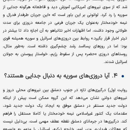
شد که از سوی نیروهای آمریکایی آموزش دید و قاطعانه هرگونه جدایی از
سوریه را رد کرد. لوانونی بر این باور است که «این جریان طرفدار فدرال و
نیمه خودمختار به‌عنوان یک جریان فرعی در جامعه‌ دروزی برای مدت
طولانی وجود داشت، اما اظهارات اخیر نتانیاهو به آن اجازه داد تا بیشتر در
تیتر اخبار قرار بگیرد.» روابط بین دروزی‌های اسرائیل و سوریه همیشه قوی
بود؛ اما در روزهای پسااسد رشد چشم‌گیری داشته است. به‌طور مثال،
روستاهای دروزی «حضر» پس از سقوط رژیم، خواستار پیوستن به جولان
اسرائیل شدند.
۴. آیا دروزی‌های سوریه به دنبال جدایی هستند؟
روایت اول) درگیری‌های تازه در جنوب دمشق بین نیروهای محلی دروز و
نیروهای دولتی نشان می‌دهد که این گروه ممکن است پیش از اینکه
دولت جدید مستقر در دمشق موفق به ایجاد یک دولت جدید شود،
مقدمات یک کشور غیراسلامی نیمه خودمختار یا کاملا مستقل را فراهم
کند. درگیری‌ها در جرمانای دمشق نقطه عطف مهمی است. بی‌دلیل نیست
که «هاکان فیدان»، وزیر امور خارجه ترکیه، اسرائیل را متهم به «توسعه