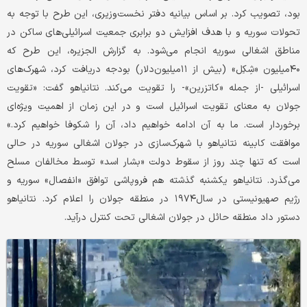
بود، تصویب کرد. بر اساس بیانیه دفتر نخست‌وزیری، این طرح با توجه به
تحولات سوریه و با هدف افزایش دو برابری جمعیت اسرائیلی‌های ساکن در
مناطق اشغالی سوریه انجام می‌شود. به گزارش الجزیره، این طرح که
۴۰میلیون «شِکِل» (بیش از ۱۱میلیون‌دلار) بودجه دریافت کرد، شهرک‌های
اسرائیلی -از جمله «کاتزرین»- را تقویت می‌کند. نتانیاهو گفت: «تقویت
جولان به معنای تقویت اسرائیل است و در این زمان از اهمیت ویژه‌ای
برخوردار است. ما به آن ادامه خواهیم داد، آن را شکوفا خواهیم کرد.»
موافقت کابینه نتانیاهو با شهرک‌سازی در جولان اشغالی سوریه در حالی
است که تنها چند روز از سقوط دولت «بشار اسد» توسط مخالفان مسلح
می‌گذرد. نتانیاهو یکشنبه گذشته هم فروپاشی توافق «انفصال» سوریه و
رژیم صهیونیستی در سال۱۹۷۴ در منطقه جولان را اعلام کرد. نتانیاهو
دستور داد منطقه حائل در جولان اشغالی تحت کنترل درآید.