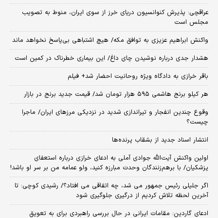
عراقچی: پذیرش کنوانسیون دریای خرز از سوی ایران، منوط به تصویب
مجلس است
واکنش ابراهیم عزیزی به توافق مکه/ هیچ اشتباهی بی‌پاسخ نخواهد ماند
هشدار جدی درباره نوشیدن چای داغ/ این بیماری خطرناک در کمین است
باقر خرازی به دادگاه ویژه روحانیت احضار شد+ فیلم
هر کیلو برنج هاشمی ۵۹۵ هزار تومان شد/ قیمت جدید برنج در بازار
وقوع چندین انفجار و تیراندازی شدید در نزدیکی مرز‌های ایران/ ماجرا
چیست؟
انتشار اسناد جدید از بشقاب پرنده‌ها
اولین واکنش آیت‌الله جوادی آملی به ادعای خرازی درباره استعفای
پزشکیان/ با برهم‌زنندگان وحدت مبارزه کنید، ولو عمامه من بر سر او باشد!
اگر جلیلی رئیس جمهور می شد، چه اتفاقی می افتاد؟/ رشیدی کوچی: تا
آخرین لحظه تلاش کردیم از درگیری جلوگیری شود
ادعای گاردین: مقامات ایرانی در حال بررسی راهبردی برای به تعویق