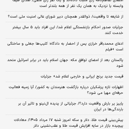
امضای تفاهم‌نامه رأی مثبت داده‌اند و یک نفر رأی منفی/ صدای طیف
وابسته یا نزدیک به همان یک نفر از همه بلندتر است
از شایعه تا واقعیت/ ذوالقدر همچنان دبیر شورای ‌عالی امنیت ملی است؟
جزئیات صدور احکام بازنشستگی اعلام شد/ این افراد باید ۵ سال بیشتر
خدمت کنند
ادعای محمدباقر خرازی پس از احضار به دادگاه؛ کلیپ‌ها جعلی و ساختگی
است +فیلم
پاکستان بعد از امضای توافق مکه: جهان اسلام باید در برابر اسرائیل متحد
شود
قیمت جدید برنج ایرانی و خارجی اعلام شد+ جزئیات
اظهارات تازه پزشکیان درباره بازگشت هنرمندان به کشور/ آیا زمینه فعالیت
حرفه‌ای مهیا می شود؟
پاییز پر بارش واقعیت دارد؟/ جزئیاتی از پدیده ال‌نینو و تاثیر آن بر
بارندگی‌ها در ایران
پیش‌بینی قیمت طلا، دلار و سکه امروز شنبه ۱۷ مرداد ۱۴۰۵/ معادلات
پیچیده بازار در سایه افزایش قیمت طلا و عقب‌نشینی دلار