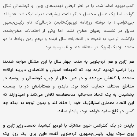
کمپ‌دیوید امضا شد، با در نظر گرفتن تهدیدهای چین و کره‌شمالی شکل
گرفت. اما یک عامل محتمل دیگر باعث پیشرفت دیپلماتیک شد: «دونالد
جی.ترامپ.» به نوشته روزنامه نیویورک‌تایمز، درحالی‌که نام رئیس‌جمهور
سابق در نشست رهبران مطرح نشد، اما یکی از احتمالات مطرح‌شده،
بازگشت ترامپ به قدرت در انتخابات سال آینده و برهم زدن روابط با دو
متحد نزدیک آمریکا در منطقه هند و اقیانوسیه بود.
هم ژاپن و هم کره‌جنوبی به مدت چهار سال با این مشکل مواجه شدند؛
زیرا ترامپ تهدید کرده بود که تعهدات امنیتی و اقتصادی دیرینه ایالات
متحده را کاهش می‌دهد و در عین حال از چین، کره‌شمالی و روسیه در
مقاطع مختلف حمایت کرده بود. بایدن و همتایانش در به رسمیت
بخشیدن به یک اتحاد سه‌جانبه مدت‌هاست تلاش می‌کنند و امیدوارند که
این اتحاد معماری استراتژیک خود را حفظ کند و بدون توجه به اینکه چه
کسی در کاخ سفید خواهد بود، پایدار بماند.
بایدن در یک کنفرانس خبری مشترک با فومیو کیشیدا، نخست‌وزیر ژاپن و
یون سوک یول، رئیس‌جمهوری کره‌جنوبی گفت: «این برای یک روز، یک