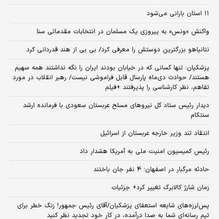
۱۱ استان بارانی می‌شود
واکنش «ونس» به پیروزی یک مسلمان در انتخابات مقدماتی سنا
نتانیاهو بزرگترین دوستش را معرفی کرد/ بی بی از هند قدردانی کرد
پزشکیان: تنها کسانی که در خیابان بودند ایران را نگه نداشتند همه سهیم
هستند/ حوادث دی‌ماه پارسال قابل فراموشی نیست/ رهبر انقلاب در مورد
تفاهم، نظر کارشناسی را پذیرفتند +فیلم
دیدار رئیس ستاد کل نیروهای مسلح عربستان سعودی با فرمانده ارشد
سنتکام
انتقاد تند وزیر خارجه عربستان از اسرائیل
رئیس کمیسیون امنیت ملی به آمریکا هشدار داد
حادثه مرگبار در اصفهان؛ ۴ نفر جان باختند
زمان شارژ کالابرگ تغییر کرد+ جزئیات
پس‌لرزه‌های شایعه استعفای پزشکیان/آقای رئیس جمهور! زنگ خطر برای
تیم رسانه‌ای شما به صدا درآمده، در کار خود تجدید نظر کنید