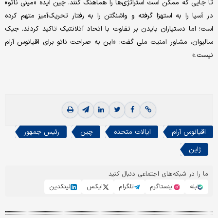
تا جایی که ممکن است استراتژی‌ها را هماهنگ کنند. چین ایده «مینی ناتو»
در آسیا را به استهزا گرفته و واشنگتن را به رفتار تحریک‌آمیز متهم کرده
است؛ اما دستیاران بایدن بر تفاوت با اتحاد آتلانتیک تاکید کردند. جیک
سالیوان، مشاور امنیت ملی گفت: «این به صراحت ناتو برای اقیانوس آرام
نیست.»
اقیانوس آرام
ایالات متحده
چین
رئیس جمهور
ژاپن
ما را در شبکه‌های اجتماعی دنبال کنید
بله
اینستاگرم
تلگرام
ایکس
لینکدین