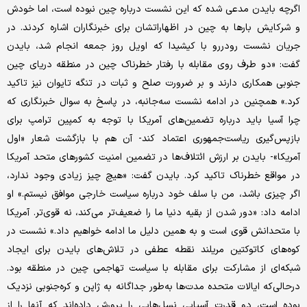
اگرچه بایدن مدعی شده که این نشست درباره چین نبوده است، اما خودش
و شرکایش بارها به چین در اظهاراتشان برای خبرنگاران اشاره کردند. در
جریان نشست رودررو با کیشیدا که اویل روز جمعه انجام شد، بایدن
گفت: «دو طرف روی مقابله با رفتار خطرناک چین در منطقه دریای چین
جنوبی همکاری دارند و بر ضرورت صلح و ثبات در تنگه تایوان نیز تاکید
کرد.» همچنین در ادامه نشست سه‌جانبه، در پاسخ به سوال خبرنگاری که
چرا آسیا باید درباره تضمین‌های آمریکا با توجه به کمپین ترامپ برای
بازپس‌گیری ریاست‌جمهوری اعتماد کند- آن هم با بازگشت شعار «اول
آمریکا»- بایدن بر ارزش ائتلاف‌ها در تضمین امنیت کشورهای متحد آمریکا
در مواقع خطرناک تاکید کرد. بایدن گفت: «هیچ چیز زیادی وجود ندارد،
اگر چیزی باشد، من با سلف خود درباره سیاست خارجی موافق نیستم.» او
ادامه داد: «دور شدن از بقیه دنیا ما را ضعیف‌تر می‌کند، نه قوی‌تر. آمریکا
با متحدانش قوی است و به همین دلیل ما ادامه خواهیم داد.» نشست در
کوه‌های کاتوکتین مریلند نقطه عطفی در تلاش‌های بایدن برای ایجاد
شبکه‌ای از مشارکت برای مقابله با سیاست تهاجمی چین در منطقه بود.
درحالی‌که ایالات متحده مدت‌ها به‌طور جداگانه به ژاپن و کره‌جنوبی نزدیک
بوده است، دو قدرت آسیایی نسل‌هایی را پرورش داده‌اند که آنها را از