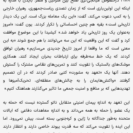
۱۹۷۸ درخصوص میانجی‌گری صلح بین اسرائیل و مصر. بایدن با اشاره به
اینکه این اولین‌باری است که از زمان تصدی ریاست‌جمهوری، رهبران خارجی
را به کمپ دعوت می‌کند، گفت: «این یک معامله بزرگ است. این یک دیدار
تاریخی است.» بقیه هم چنین احساساتی را تکرار کردند. یون گفت: «امروز
به‌عنوان یک روز تاریخی یاد خواهد شد.» کیشیدا با این موضوع موافقت
کرد و گفت که این واقعیت که این سه می‌توانند با هم جمع شوند «به این
معنی است که ما واقعا از امروز تاریخ جدیدی می‌سازیم.» رهبران توافق
کردند که یک خط سه‌طرفه برای ارتباطات بحران ایجاد کنند، همکاری
موشک‌های بالستیک را تقویت کنند و تمرین‌های نظامی مشترک را گسترش
دهند. آنها یک «تعهد به مشورت» کتبی صادر کردند که در آن تصمیم
گرفتند «واکنش‌هایمان را به چالش‌های منطقه‌ای، تحریک‌آمیزها و
تهدیدهایی که بر منافع و امنیت جمعی ما تاثیر می‌گذارند هماهنگ کنیم.»
این تعهد به اندازه پیمان امنیتی متقابل ناتو گسترده نیست که حمله به
یک عضو را حمله به همه می‌داند و به اندازه معاهدات دفاعی که ایالات
متحده به‌طور جداگانه با ژاپن و کره‌جنوبی بسته است، پیش نمی‌رود. اما
این ایده را تقویت می‌کند که سه قدرت پیوند خاصی دارند و انتظار دارند