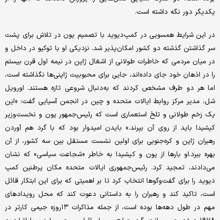
یکدیگر دور نگه داشته است.
در این شرایط همسویی در کمپ‌دیوید با تصمیم یون در تلاش برای پشت
سر گذاشتن گذشته دو کشور امکان‌پذیر شد. نزدیکی او با توکیو در داخل و
در میان مردمی که خاطرات طولانی از اشغال ژاپن در نیمه اول قرن بیستم
را در اذهان خود جای داده‌اند، جایی برای محبوبیت ژاپنی‌ها نگذاشته است،
اما هر دو طرف مشخص کردند که به‌دنبال شروعی تازه هستند. اورویل
شل، مدیر مرکز روابط ایالات متحده و چین در انجمن آسیایی گفت: «این
یک زخم طولانی و تلخ استعماری است که رئیس‌جمهور یون و نخست‌وزیر
کیشیدا باید از روی آن بپرند.» بایدن امیدوار بود که با گرد هم آوردن
رهبران ژاپن و کره‌جنوبی برای اولین نشست مستقل بین سه کشور، از آن
بهره ببرد.او بارها از یون و کیشیدا به خاطر «شجاعت سیاسی» که نشان
می‌دادند، تمجید کرد. رئیس‌جمهوری ایالات متحده مکان پرطنین کمپ
دیوید را برای گفت‌وگوها انتخاب کرد تا بر اهمیتی که برای این ابتکار قائل
است، تاکید کند و رهبران را به داستانی دعوت کند که محل رویدادهای
مهم در طول دهه‌ها بوده است، از جمله مذاکرات ۱۳روزه جیمی کارتر در