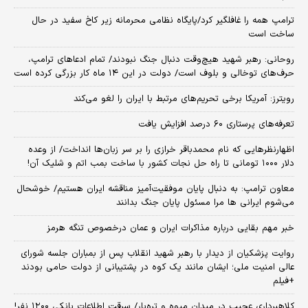
ترامپ همه را غافلگیر کرد/پایگاه نظامی محرمانه زیر کاخ سفید در حال
ساخت است
روحانی: رهبر شهید هیچ‌وقت دنبال جنگ نبودند/ تمام ادعاهای ترامپ،
حرف‌های توخالی و بلوف است/ دولت در این ۱۴ ماه کار بزرگی کرده است
رویترز: آمریکا برخی تحریم‌های مرتبط با ایران را لغو می‌کند
تعرفه‌های پرستاری ۶۰ درصد افزایش یافت
اظهارنظرهایی که نام محمدباقر خرازی را بر سر زبان‌ها انداخت/ از وعده
دلار ۱۰۰۰ تومانی تا راه حل نجات کشور با ساخت بمب اتم و شلیک آن!
معاون ترامپ: به دنبال پایان موفقیت‌آمیز مناقشه ایران هستیم/ خوشحال
می‌شوم ایرانی ها مرا مسئول پایان جنگ بدانند
خبر مهم بقایی درباره مذاکرات ایران و عمان درخصوص تنگه هرمز
روایت پزشکیان از دیدار با رهبر شهید انقلاب پس از بمباران جلسه شورای
عالی امنیت ملی؛ ایشان مانند یک کوه در پشتیبانی از دولت حامی بودند
+فیلم
کلاهبرداری عجیب در میدان میوه و تره‌بار/ سرقت اطلاعات بانکی ۱۲۰۰ نفر!