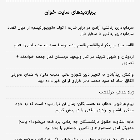
پربازدیدهای سایت خوان
سرمایه‌داری رفاقتی؛ آزادی در برابر قدرت | تولد «کورپوراتیسم» از میان تضاد
سرمایه‌داری رفاقتی با منطق بازار
اقامه نماز بر پیکر ابوالقاسم قاسم زاده توسط سید محمد خاتمی+ فیلم
اردوغان و شهباز شریف در کنار ولیعهد عربستان نماز جمعه خواندند +
تصاویر
واکنش زیدآبادی به تغییر دبیر شورای عالی امنیت ملی/ به همان صورتی
اتفاق افتاد که سید محمد باقر خرازی از آن خبر داده بود
ژیلا هدائی درگذشت
پیام عراقچی خطاب به همسایگان؛ زمان آن فرا رسیده است که به خود
متکی باشیم و برادری واقعی را در پیش گیریم
مابه التفاوت حقوق بازنشستگان چه زمانی پرداخت می‌شود؟/ پاسخ
مدیرکل امور مستمری‌های تامین اجتماعی را بخوانید
حمله تند یک نماینده مجلس به باقر خرازی: اگر به شلاق محکوم شوی