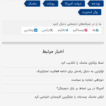
بودجه
دولت آمریکا
روبات
ماسک
وال استریت
ما را در شبکه‌های اجتماعی دنبال کنید
بله
اینستاگرم
تلگرام
ایکس
لینکدین
اخبار مرتبط
تسلا برکناری ماسک را تکذیب کرد
اوکراین به دنبال راه‌حل برای ادامه فعالیت استارلینک
دوراهی تجارت و سیاست
آمریکا در پی تسلط بر بازار دیجیتال؟
ایلان ماسک چت‌بات را جایگزین کارمندان اخراجی کرد