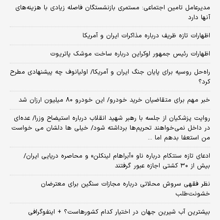
مدیرعامل تامین اجتماعی: مستمری بازنشستگان فاصله زیادی با هزینه‌های
آنها دارد
اظهارات تازه ظریف درباره مذاکرات ایران و آمریکا
اظهارات رئیس جمهور اوکراین درباره ساخت موشک پاتریوت
راه‌حل روسیه برای پایان جنگ ایران و آمریکا/ اولیانوف چه پیشنهادی مطرح
کرد؟
خبر مهم برای متقاضیان خرید خودرو/ این خودرو ۸۰ میلیون ارزان شد
روایت پزشکیان از جلسه با رهبر شهید انقلاب درباره استیضاح وزرا/ عده‌ای
در داخل نمی‌خواهند تحریم‌ها برداشته شود/ خیلی ها دلشان می خواست
من استعفا بدهم اما ...
ادعای تازه سنتکام درباره ناو «آبراهام لینکلن» و محاصره دریایی ایران/
بیش از ۳۰ کشتی اجازه عبور گرفتند
نظر فقهی سروش محلاتی درباره مجازات سنگین برای معترضان
خشونت‌طلب
بیشترین آب شیرین جهان در اختیار کدام کشورهاست؟ + اینفوگرافی