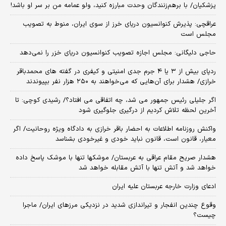
پزشکیان/ با برهم‌زنندگان وحدت مبارزه کنید، ولو عمامه من بر سر او باشد!
عراقچی: پذیرش کنوانسیون دریای خرز از سوی ایران، منوط به تصویب
مجلس است
حاجی دلیگانی: مجلس اجازه تصویب کنوانسیون دریای خزر را نمی‌دهد
ردپای بیش از ۳ یا ۴ جرم جدی امنیتی و کیفری در گفته های محمدباقر
خرازی/ هشدار برای آن‌هایی که می‌خواهند به ۲۵۰ هزار نفر بپیوندند
اگر جلیلی رئیس جمهور می شد، چه اتفاقی می افتاد؟/ رشیدی کوچی: تا
آخرین لحظه تلاش کردیم از درگیری جلوگیری شود
واکنش روزنامه اطلاعات به احضار باقر خرازی به دادگاه ویژه روحانیت/ اگر
معیار، قانون است، قانون نباید خودی و غیرخودی بشناسد
هشدار صریح مقام عراقی به عربستان/ موشکها تنها با موشک پاسخ داده
خواهد شد و آتش تنها با آتش مقابله خواهد شد
ادعای وزارت خارجه عربستان علیه ایران
وقوع چندین انفجار و تیراندازی شدید در نزدیکی مرز‌های ایران/ ماجرا
چیست؟