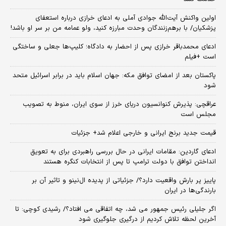
اولین واکنش آیت‌الله جوادی آملی به ادعای خرازی درباره استعفای
پزشکیان/ با برهم‌زنندگان وحدت مبارزه کنید، ولو عمامه من بر سر او باشد!
ادعای محمدباقر خرازی پس از احضار به دادگاه؛ کلیپ‌ها جعلی و ساختگی
است +فیلم
پاکستان بعد از امضای توافق مکه: جهان اسلام باید در برابر اسرائیل متحد
شود
عراقچی: پذیرش کنوانسیون دریای خرز از سوی ایران، منوط به تصویب
مجلس است
قیمت جدید برنج ایرانی و خارجی اعلام شد+ جزئیات
ادعای گاردین: مقامات ایرانی در حال بررسی راهبردی برای به تعویق
انداختن توافق با دولت ترامپ تا پس از انتخابات کنگره هستند
پاییز پر بارش واقعیت دارد؟/ جزئیاتی از پدیده ال‌نینو و تاثیر آن بر
بارندگی‌ها در ایران
اگر جلیلی رئیس جمهور می شد، چه اتفاقی می افتاد؟/ رشیدی کوچی: تا
آخرین لحظه تلاش کردیم از درگیری جلوگیری شود