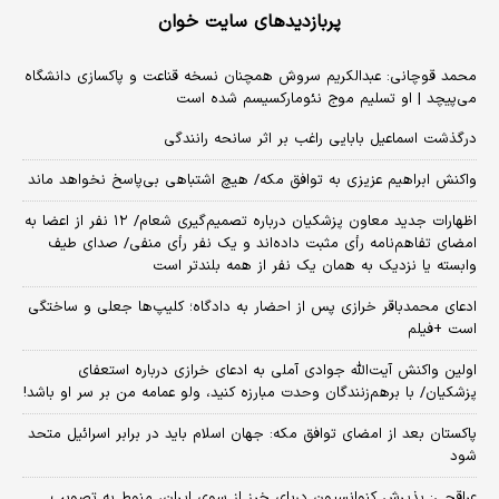
پربازدیدهای سایت خوان
محمد قوچانی: عبدالکریم سروش همچنان نسخه قناعت و پاکسازی دانشگاه
می‌پیچد | او تسلیم موج نئومارکسیسم شده است
درگذشت اسماعیل بابایی راغب بر اثر سانحه رانندگی
واکنش ابراهیم عزیزی به توافق مکه/ هیچ اشتباهی بی‌پاسخ نخواهد ماند
اظهارات جدید معاون پزشکیان درباره تصمیم‌گیری شعام/ ۱۲ نفر از اعضا به
امضای تفاهم‌نامه رأی مثبت داده‌اند و یک نفر رأی منفی/ صدای طیف
وابسته یا نزدیک به همان یک نفر از همه بلندتر است
ادعای محمدباقر خرازی پس از احضار به دادگاه؛ کلیپ‌ها جعلی و ساختگی
است +فیلم
اولین واکنش آیت‌الله جوادی آملی به ادعای خرازی درباره استعفای
پزشکیان/ با برهم‌زنندگان وحدت مبارزه کنید، ولو عمامه من بر سر او باشد!
پاکستان بعد از امضای توافق مکه: جهان اسلام باید در برابر اسرائیل متحد
شود
عراقچی: پذیرش کنوانسیون دریای خرز از سوی ایران، منوط به تصویب