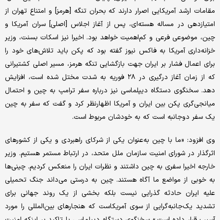
مقامات ارشد آمریکایی اصرار دارند که بحران تنگه [هرمز] و امتناع تهران از
امتیازدهی در مساله هسته‌ای، پس از آغاز اجلاس [اصلی] سران آمریکا و
چین، موضوعی فرعی و کم‌اهمیت خواهد بود. اخیرا نیز اسکات بسنت، وزیر
خزانه‌داری آمریکا به فاکس نیوز گفته بود که پکن باید تلاش‌های خود را
برای اعمال فشار بر ایران جهت بازگشایی تنگه هرمز، مسیر اصلی کشتیرانی
که از زمان آغاز درگیری در ۲۸ فوریه به شدت مختل شده است، ‌افزایش
دهد‌. سخنگوی دستگاه دیپلماسی نیز درباره سفر ترامپ به چین و احتمال
میانجی‌گری پکن بین ایران و آمریکا اظهارنظر کرد و گفت که سفر به چین
یک سفر دوجانبه است که به خودشان مربوط است.
وی افزود: «ما با چین به‌عنوان یکی از شرکای راهبردی و یکی از کشورهای
اثرگذار در شورای امنیت سازمان ملل متحد، در ارتباط مستمر هستیم. وزیر
خارجه اخیرا سفری به چین داشتند و نظرات ایران را منعکس کردیم. چینی‌ها
به خوبی از مواضع ما آگاه هستند. چین به درستی می‌داند جنگ تحمیلی
علیه ایران حادثه گذرایی نیست بلکه بخشی از یک روند جهانی برای
تشدید یک‌جانبه‌گرایی از سوی آمریکاست که هنجارهای بین‌المللی را مورد
آسیب قرار داده است.» سخنگوی دستگاه دیپلماسی با تاکید بر اینکه امنیت