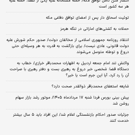
انتشار متن کامل توافق مکه/ حمله مسلحانه علیه یکی از اعضا، حمله علیه
هر سه کشور است
توئیت اسحاق دار پس از امضای توافق دفاعی مکه
حملات به کشتی‌های اماراتی در تنگه هرمز
انتقاد روزنامه جمهوری اسلامی از مخالفان دولت/ صدور حکم شورش علیه
دولت قانونی، عادی نیست/ برای بازگشت به قدرت به هر وسیله‌ای حتی
دروغ و توطئه متوسل می‌شوند
واکنش تند امام جمعه اردبیل به اظهارات محمدباقر خرازی/ خطاب به
دستگاه قضا: شخصی خبر دروغ به رهبری بست و دفتر رهبری با صراحت
آن را رد کرد، آیا این جرم است یا خیر؟
شایعه استعفای محمدباقر ذوالقدر صحت دارد؟
پیش بینی بورس فردا شنبه ۱۷ مردادماه ۱۴۰۵/ موتور رشد بازار سهام
روشن شد
جزئیات صدور احکام بازنشستگی اعلام شد/ این افراد باید ۵ سال بیشتر
خدمت کنند