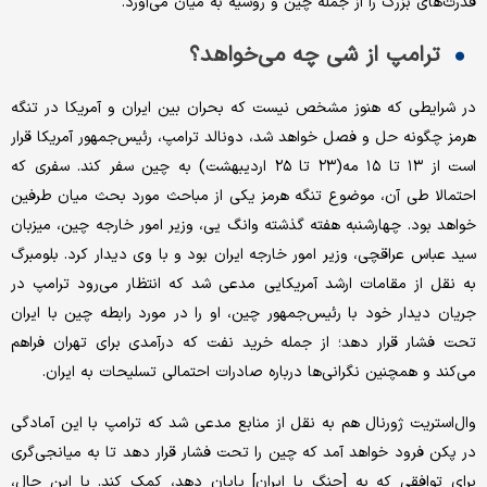
قدرت‌های بزرگ را از جمله چین و روسیه به میان می‌آورد.
ترامپ از شی چه می‌خواهد؟
در شرایطی که هنوز مشخص نیست که بحران بین ایران و آمریکا در تنگه
هرمز چگونه حل و فصل خواهد شد، دونالد ترامپ، رئیس‌جمهور آمریکا قرار
است از ۱۳ تا ۱۵ مه(۲۳ تا ۲۵ اردیبهشت) به چین سفر کند. سفری که
احتمالا طی آن، موضوع تنگه هرمز یکی از مباحث مورد بحث میان طرفین
خواهد بود. چهارشنبه هفته گذشته وانگ یی، وزیر امور خارجه چین، میزبان
سید عباس عراقچی، وزیر امور خارجه ایران بود و با وی دیدار کرد. بلومبرگ
به نقل از مقامات ارشد آمریکایی مدعی شد که انتظار می‌رود ترامپ در
جریان دیدار خود با رئیس‌جمهور چین، او را در مورد رابطه چین با ایران
تحت فشار قرار دهد؛ از جمله خرید نفت که درآمدی برای تهران فراهم
می‌کند و همچنین نگرانی‌ها درباره صادرات احتمالی تسلیحات به ایران.
وال‌استریت ژورنال هم به نقل از منابع مدعی شد که ترامپ با این آمادگی
در پکن فرود خواهد آمد که چین را تحت فشار قرار دهد تا به میانجی‌گری
برای توافقی که به [جنگ با ایران] پایان دهد، کمک کند. با این حال،