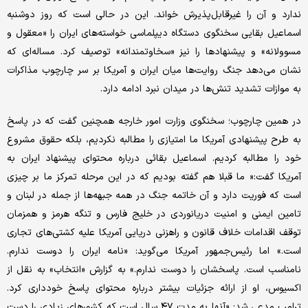
ندارد و آن را غیرقابل‌پذیرش خواند. این در حالی است که روز دوشنبه
اسماعیل بقایی سخنگوی دستگاه دیپلماسی خواسته‌های ایران را «معقول و
مسوولانه»‌ و پیشنهادها را نیز «سخاوتمندانه» توصیف کرد. مساله‌ای که
نشان می‌دهد جنگ روایت‌ها میان ایران و آمریکا بر سر چارچوب مذاکرات
به موازات تشدید تنش‌ها در میدان نبرد ادامه دارد.
در همین چارچوب؛ سخنگوی وزارت امور خارجه همچنین گفت که در پاسخ
به طرح پیشنهادی آمریکا ما امتیازی را مطالبه نکردیم، بلکه حقوق مشروع
خود را مطالبه کردیم. اسماعیل بقائی درباره محتوای پیشنهاد ایران به
آمریکا گفت:« ما قبلا هم گفته بودیم که در این مرحله تمرکز ما بر چیزی
است که فوریت دارد و آن خاتمه جنگ در همه جبهه‌ها از جمله در لبنان و
تامین ایمنی و امنیت دریانوردی در خلیج فارس و تنگه هرمز و همزمان
توقف اقدامات خلاف قانون و راهزنی دریایی آمریکا علیه کشتی‌های تجاری
است.» اما رئیس‌جمهور آمریکا می‌گوید: «نامه ایران را دوست ندارم.
نامناسب است. پاسخشان را دوست ندارم.» به گزارش «انتخاب» به نقل از
اکسیوس، او از ارائه جزئیات بیشتر درباره محتوای پاسخ خودداری کرد.
ترامپ مدعی شد: «آنها به مدت ۴۷ سال است که کشور‌های زیادی را دست