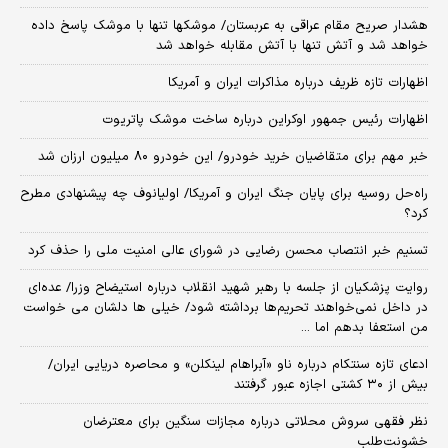
هشدار صریح مقام عراقی به عربستان/ موشکها تنها با موشک پاسخ داده
خواهد شد و آتش تنها با آتش مقابله خواهد شد
اظهارات تازه ظریف درباره مذاکرات ایران و آمریکا
اظهارات رئیس جمهور اوکراین درباره ساخت موشک پاتریوت
خبر مهم برای متقاضیان خرید خودرو/ این خودرو ۸۰ میلیون ارزان شد
راه‌حل روسیه برای پایان جنگ ایران و آمریکا/ اولیانوف چه پیشنهادی مطرح
کرد؟
تسنیم خبر انتصاب محسن رضایی در شورای عالی امنیت ملی را حذف کرد
روایت پزشکیان از جلسه با رهبر شهید انقلاب درباره استیضاح وزرا/ عده‌ای
در داخل نمی‌خواهند تحریم‌ها برداشته شود/ خیلی ها دلشان می خواست
من استعفا بدهم اما ...
ادعای تازه سنتکام درباره ناو «آبراهام لینکلن» و محاصره دریایی ایران/
بیش از ۳۰ کشتی اجازه عبور گرفتند
نظر فقهی سروش محلاتی درباره مجازات سنگین برای معترضان
خشونت‌طلب