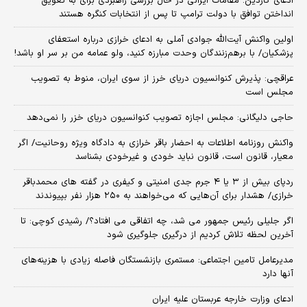
ادعای گاردین: مقامات ایرانی در حال بررسی راهبردی برای به تعویق
انداختن توافق با دولت ترامپ تا پس از انتخابات کنگره هستند
اولین واکنش آیت‌الله جوادی آملی به ادعای خرازی درباره استعفای
پزشکیان/ با برهم‌زنندگان وحدت مبارزه کنید، ولو عمامه من بر سر او باشد!
عراقچی: پذیرش کنوانسیون دریای خرز از سوی ایران، منوط به تصویب
مجلس است
حاجی دلیگانی: مجلس اجازه تصویب کنوانسیون دریای خزر را نمی‌دهد
واکنش روزنامه اطلاعات به احضار باقر خرازی به دادگاه ویژه روحانیت/ اگر
معیار، قانون است، قانون نباید خودی و غیرخودی بشناسد
ردپای بیش از ۳ یا ۴ جرم جدی امنیتی و کیفری در گفته های محمدباقر
خرازی/ هشدار برای آن‌هایی که می‌خواهند به ۲۵۰ هزار نفر بپیوندند
اگر جلیلی رئیس جمهور می شد، چه اتفاقی می افتاد؟/ رشیدی کوچی: تا
آخرین لحظه تلاش کردیم از درگیری جلوگیری شود
مدیرعامل تامین اجتماعی: مستمری بازنشستگان فاصله زیادی با هزینه‌های
آنها دارد
ادعای وزارت خارجه عربستان علیه ایران