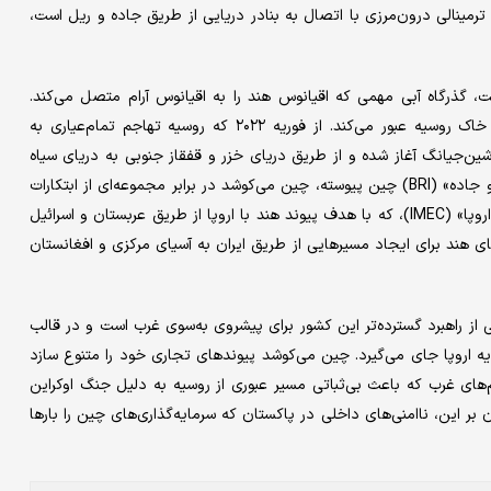
 که ترمینالی درون‌مرزی با اتصال به بنادر دریایی از طریق جاده و ریل است،
، گذرگاه آبی مهمی که اقیانوس هند را به اقیانوس آرام متصل می‌کند.
تاکنون تمرکز چین بیشتر بر مسیر شمالی اوراسیا بوده که عمدتا از خاک روسیه عبور می‌کند. از فوریه ۲۰۲۲ که روسیه تهاجم تمام‌عیاری به
 شین‌جیانگ آغاز شده و از طریق دریای خزر و قفقاز جنوبی به دریای سیاه
می‌رسد. با دسترسی بهتر به ایران، که در سال ۲۰۱۹ به «ابتکار کمربند و جاده» (BRI) چین پیوسته، چین می‌کوشد در برابر مجموعه‌ای از ابتکارات
اتصال‌گرایانه روسیه و غرب نظیر INSTC یا «دالان هند - خاورمیانه - اروپا» (IMEC)، که با هدف پیوند هند با اروپا از طریق عربستان و اسرائیل
ی هند برای ایجاد مسیرهایی از طریق ایران به آسیای مرکزی و افغانستان
 از راهبرد گسترده‌تر این کشور برای پیشروی به‌سوی غرب است و در قالب
دیه اروپا جای می‌گیرد. چین می‌کوشد پیوندهای تجاری خود را متنوع سازد
‌های غرب که باعث بی‌ثباتی مسیر عبوری از روسیه به دلیل جنگ اوکراین
ر این، ناامنی‌های داخلی در پاکستان که سرمایه‌گذاری‌های چین را بارها