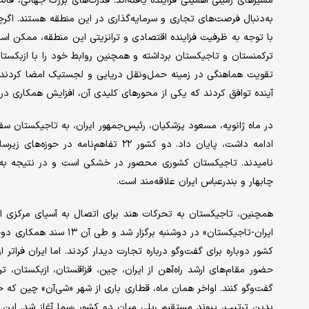
مسیرهای زمینی اهمیتی فزاینده یافته‌اند. قدرت‌های بزرگ جهانی، قال
به‌دنبال فرصت‌های تجاری و سرمایه‌گذاری در این منطقه هستند. اگرچ
با توجه به ظرفیت فزاینده‌ اقتصادی و ترانزیتی این منطقه، ممکن است
ترکمنستان و تاجیکستان برداشته و همچنین روابط خود را با ازبکستان
تقویت هماهنگی در زمینه حمل‌ونقل دریایی و لجستیک امضا کردند.
آینده توافق کردند که یکی از محورهای کلیدی آن، افزایش همکاری د
ادامه داشت، پایان داد. دو کشور ۲۲ تفا
نامیدند. تاجیکستان کشوری محصور در خشکی است و در نتیجه به‌ دن
چابهار و بندرعباس ایران علاقه‌مند است.
همچنین، تاجیکستان به تحرکات هند برای اتصال به آسیای مرکزی از
ایران-تاجیکستان» در دوشنب
حضور مقام‌های ارشد راه‌آهن از ایران، چین، قزاقستان، ازبکستان، ت
گفت‌وگو کنند. اواخر همان ماه، قطاری باری از شهر «شی‌آن» چین که 
بدین ترتیب، پیوند مستقیم ریلی میان دو کشور رسما آغاز شد. این مس