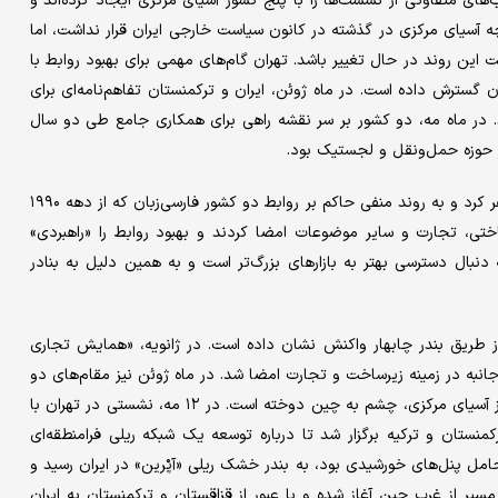
ب‌های متفاوتی از نشست‌ها را با پنج کشور آسیای مرکزی ایجاد کرده‌اند و
ه آسیای مرکزی در گذشته در کانون سیاست خارجی ایران قرار نداشت، اما
 این روند در حال تغییر باشد. تهران گام‌های مهمی برای بهبود روابط با
 گسترش داده است. در ماه ژوئن، ایران و ترکمنستان تفاهم‌نامه‌ای برای
 در ماه مه، دو کشور بر سر نقشه راهی برای همکاری جامع طی دو سال
ر حوزه حمل‌ونقل و لجستیک بود.
در ماه ژانویه، مسعود پزشکیان، رئیس‌جمهور ایران، به تاجیکستان سفر کرد و به روند منفی حاکم بر روابط دو کشور فارسی‌زبان که از دهه ۱۹۹۰
هم‌نامه در حوزه‌های زیرساختی، تجارت و سایر موضوعات امضا کردند و بهبود روابط را «راهبردی»
بال دسترسی بهتر به بازارهای بزرگ‌تر است و به همین دلیل به بنادر
 طریق بندر چابهار واکنش نشان داده است. در ژانویه، «همایش تجاری
ه برگزار شد و طی آن ۱۳ سند همکاری دوجانبه در زمینه زیرساخت و تجارت امضا شد. در ماه ژوئن نیز مقام‌های دو
کشور دوباره برای گفت‌وگو درباره تجارت دیدار کردند. اما ایران فراتر از آسیای مرکزی، چشم به چین دوخته است. در ۱۲ مه، نشستی در تهران با
رکمنستان و ترکیه برگزار شد تا درباره توسعه یک شبکه ریلی فرامنطقه‌ای
حامل پنل‌های خورشیدی بود، به بندر خشک ریلی «آپْرین» در ایران رسید و
یر از غرب چین آغاز شده و با عبور از قزاقستان و ترکمنستان به ایران