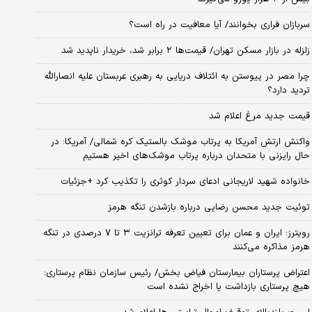
سربازان فراری بخوانند/ آیا معافیت در راه است؟
زلزله در بازار مسکن تهران/ قیمت‌ها ۲ برابر شد، خریدار ناپدید شد
چرا مصر در پیوستن به ائتلاف دریایی به رهبری عربستان علیه انصارالله
تردید دارد؟
قیمت جدید مرغ اعلام شد
واکنش ارتش آمریکا به پرتاب موشک بالستیک کره شمالی/ آمریکا: در
حال رایزنی با متحدان درباره پرتاب موشک‌های اخیر هستیم
خانواده شهید لاریجانی ادعای سردار کوثری را تکذیب کرد +جزئیات
توئیت جدید محسن رضایی درباره بازشدن تنگه هرمز
رویترز: ایران و عمان برای تعیین تعرفه ترانزیت ۳ تا ۷ درصدی در تنگه
هرمز مذاکره می‌کنند
اعتراض پرستاران بیمارستان فیاض بخش/ رئیس سازمان نظام پرستاری:
هیچ پرستاری بازداشت یا اخراج نشده است