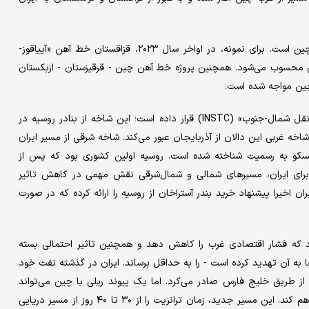
ایران در حال بهره‌برداری از پیوندهای رو‌به‌گسترش آسیای مرکزی با چین است. برای نمونه، در اواخر سال ۲۰۲۳، قزاقستان خط آهن «آییاقوز-
ین محسوب می‌شود. همچنین پروژه خط آهن چین - قرقیزستان - ازبکستان
چین مواجه شده است.
ایران همچنین تمرکز خود را بر شاخه شرقی «دالان بین‌المللی حمل‌ونقل شمال-جنوب» (INSTC) قرار داده است؛ این شاخه از بنادر روسیه در
اخه غربی این دالان از آذربایجان عبور می‌کند. شاخه شرقی از مسیر ایران
مسکو به رسمیت شناخته شده است. روسیه اولین کشوری بود که پس از
 آنها را به رسمیت شناخت. برای ایران، مسیرهای شمالی و شمال‌شرقی نقش مهمی در کاهش تاثیر
یران اخیرا پیشنهاد خرید بندر آستراخان از روسیه را ارائه کرده که در صورت
د که فشار اقتصادی غرب را کاهش دهد و همچنین تاثیر احتمالی بسته
ا به آن تهدید کرده است - را به حداقل برساند. ایران در گذشته نفت خود
از طریق خلیج فارس صادر می‌کرد. اما یک پیوند ریلی با چین می‌تواند
مسیر جایگزینی برای صادرات نفت و دیگر مبادلات تجاری با چین فراهم کند. این مسیر جدید، زمان ترانزیت را از ۳۰ تا ۴۰ روز از مسیر دریایی