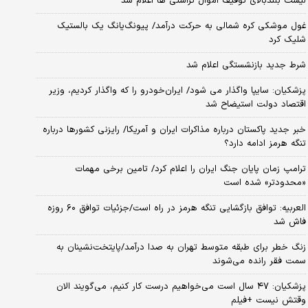
لیست بلندبالای توقیف اموال تراستی ها اعلام شد
غول موشکی کره شمالی به حرکت درآمد/ پیونگ‌یانگ یک بالستیک
شلیک کرد
شرط جدید بازنشستگی اعلام شد
پزشکیان: سایپا واگذار می شود/ ایران‌خودرو را که واگذار کردیم، وزیر
اقتصاد دولت استیضاح شد
خبر جدید پاکستان درباره مذاکرات ایران و آمریکا/ رایزنی کشورها درباره
تنگه هرمز ادامه دارد؟
ترامپ زمان پایان جنگ ایران را اعلام کرد/ تامین برخی مهمات
«محدودتر» شده است
العربیه: توافق بازگشایی تنگه هرمز در راه است/جزئیات توافق ۶۰ روزه
فاش شد
زنگ خطر برای طبقه متوسط تهران به صدا درآمد/پایتخت‌نشینان به
سمت فقر رانده می‌شوند
پزشکیان: ۴۷ سال است می‌خواهیم درست کار کنیم، می‌گویند الان
وقتش نیست +فیلم