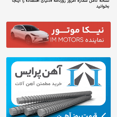
نسخه کامل شماره امروز روزنامه «دنیای‌ اقتصاد» را اینجا
بخوانید