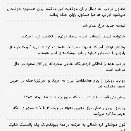
معاون ترامپ: به دنبال پایان موفقیت‌آمیز مناقشه ایران هستیم/ خوشحال
می‌شوم ایرانی ها مرا مسئول پایان جنگ بدانند
قیمت جدید مرغ اعلام شد
خانواده شهید لاریجانی ادعای سردار کوثری را تکذیب کرد +جزئیات
واکنش ارتش آمریکا به پرتاب موشک بالستیک کره شمالی/ آمریکا: در حال
رایزنی با متحدان درباره پرتاب موشک‌های اخیر هستیم
ترامپ همه را غافلگیر کرد/پایگاه نظامی محرمانه زیر کاخ سفید در حال
ساخت است
روایت رویترز از پیام هشدارآمیز ایران به آمریکا و اسرائیل/جنگ در آخرین
لحظه متوقف شد
پیش‌بینی قیمت طلا، دلار و سکه امروز پنجشنبه ۱۵ مرداد ۱۴۰۵
رویترز: ایران و عمان برای تعیین تعرفه ترانزیت ۳ تا ۷ درصدی در تنگه
هرمز مذاکره می‌کنند
غول موشکی کره شمالی به حرکت درآمد/ پیونگ‌یانگ یک بالستیک شلیک
کرد