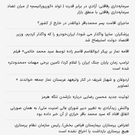
سرمایه‌داری رفاقتی؛ آزادی در برابر قدرت | تولد «کورپوراتیسم» از میان تضاد
سرمایه‌داری رفاقتی با منطق بازار
ماجرای اقامت پسر محمدباقر ذوالقدر در خارج از کشور؟
پزشکیان: سایپا واگذار می شود/ ایران‌خودرو را که واگذار کردیم، وزیر
اقتصاد دولت استیضاح شد
اقامه نماز بر پیکر ابوالقاسم قاسم زاده توسط سید محمد خاتمی+ فیلم
ترامپ زمان پایان جنگ ایران را اعلام کرد/ تامین برخی مهمات «محدودتر»
شده است
اردوغان و شهباز شریف در کنار ولیعهد عربستان نماز جمعه خواندند +
تصاویر
توئیت جدید محسن رضایی درباره بازشدن تنگه هرمز
واکنش زیدآبادی به تغییر دبیر شورای عالی امنیت ملی/ به همان صورتی
اتفاق افتاد که سید محمد باقر خرازی از آن خبر داده بود
اعتراض پرستاران بیمارستان فیاض بخش/ رئیس سازمان نظام پرستاری:
هیچ پرستاری بازداشت یا اخراج نشده است