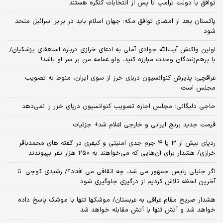
توافق با دولت ترامپ تا پس از انتخابات کنگره هستند
پاکستان بعد از امضای توافق مکه: جهان اسلام باید در برابر اسرائیل متحد
شود
اولین واکنش آیت‌الله جوادی آملی به ادعای خرازی درباره استعفای پزشکیان/
با برهم‌زنندگان وحدت مبارزه کنید، ولو عمامه من بر سر او باشد!
عراقچی: پذیرش کنوانسیون دریای خرز از سوی ایران، منوط به تصویب
مجلس است
حاجی دلیگانی: مجلس اجازه تصویب کنوانسیون دریای خزر را نمی‌دهد
قیمت جدید برنج ایرانی و خارجی اعلام شد+ جزئیات
ردپای بیش از ۳ یا ۴ جرم جدی امنیتی و کیفری در گفته های محمدباقر
خرازی/ هشدار برای آن‌هایی که می‌خواهند به ۲۵۰ هزار نفر بپیوندند
اگر جلیلی رئیس جمهور می شد، چه اتفاقی می افتاد؟/ رشیدی کوچی: تا
آخرین لحظه تلاش کردیم از درگیری جلوگیری شود
هشدار صریح مقام عراقی به عربستان/ موشکها تنها با موشک پاسخ داده
خواهد شد و آتش تنها با آتش مقابله خواهد شد