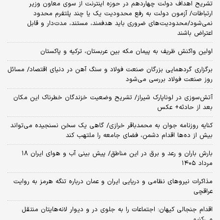
تشریح اهداف دولت چهاردهم در حوزه اینترنت از سوی معاون وزیر
ارتباطات/ آزمون دولت به رفع محدودیت یک یا چند پلتفرم محدود
نمی‌‎شود/محدودیت‌های ضروری باید هدفمند، مستند، مدت‌دار و قابل
اعتراض باشند
اولین واکنش ظریف به پیمان مکه بین عربستان، ترکیه و پاکستان
برگزاری گردهمایی بزرگان صنعت فولاد و سنگ آهن در دنیای اقتصاد/ مسائل
روز صنعت فولاد بررسی می‌شود
آتش‌سوزی در لوناپارک شیراز/ تشریح وضعیت خزندگان خطرناک این مکان
بعد از حادثه+ عکس
کنایه روزنامه جوان به محمدباقر خرازی/ گاهی یک سخن نسنجیده می‌تواند
بیش از ده‌ها اقدام دشمن، فضای جامعه را ملتهب کند
بارش باران و رعد و برق در این مناطق/ پیش بینی آب و هوای ایران ۱۸
مرداد ۱۴۰۵
مذاکرات نیروهای نظامی و دریایی ایران و عمان درباره تنگه هرمز به روایت
عراقچی
اقدام جنجالی کیهان: اجتماعات را به جلوی در و دیوار لانه‌هایتان منتقل
می‌کنیم