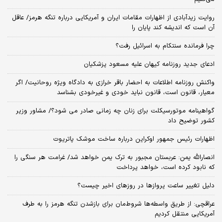
روایت زیدآبادی از اظهارات مقامات ایران و آمریکایی درباره تنگه هرمز/ عاقل
آن است که اندیشه کند پایان را
چرا فرمانده سنتکام به اسرائیل رفت؟
ادعای جدید روزنامه کیهان علیه مسعود پزشکیان
واکنش روزنامه اطلاعات به احضار باقر خرازی به دادگاه ویژه روحانیت/ اگر
معیار، قانون است، قانون نباید خودی و غیرخودی بشناسد
گواهینامه موتورسیکلت برای زنان چه زمانی صادر می شود؟/ مشاور وزیر
کشور توضیح داد
اظهارات رئیس جمهور اوکراین درباره ساخت موشک پاتریوت
انصارالله یمن: عربستان مجبور به ترک یمن خواهد شد/ غرامت هر سنگی را
که نابود کرده است، خواهد پرداخت
دلیل تغییر ساعت پروازها در روزهای اخیر چیست؟
عراقچی: از طریق واسطه‌ها شروط‌مان برای بازشدن تنگه هرمز را به طرف
آمریکایی منتقل کردیم