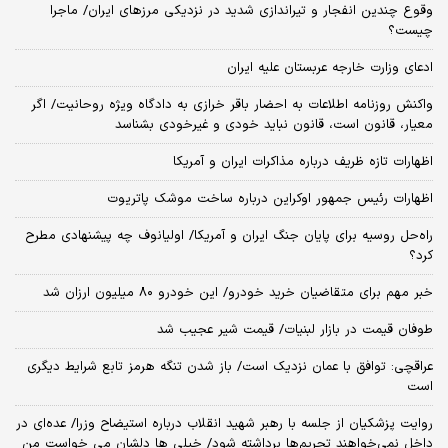
وقوع چندین انفجار و تیراندازی شدید در نزدیکی مرز‌های ایران/ ماجرا
چیست؟
ادعای وزارت خارجه عربستان علیه ایران
واکنش روزنامه اطلاعات به احضار باقر خرازی به دادگاه ویژه روحانیت/ اگر
معیار، قانون است، قانون نباید خودی و غیرخودی بشناسد
اظهارات تازه ظریف درباره مذاکرات ایران و آمریکا
اظهارات رئیس جمهور اوکراین درباره ساخت موشک پاتریوت
راه‌حل روسیه برای پایان جنگ ایران و آمریکا/ اولیانوف چه پیشنهادی مطرح
کرد؟
خبر مهم برای متقاضیان خرید خودرو/ این خودرو ۸۰ میلیون ارزان شد
طوفان قیمت در بازار لبنیات/ قیمت شیر عجیب شد
عراقچی: توافق با عمان نزدیک است/ باز شدن تنگه هرمز تابع شرایط دیگری
است
روایت پزشکیان از جلسه با رهبر شهید انقلاب درباره استیضاح وزرا/ عده‌ای در
داخل نمی‌خواهند تحریم‌ها برداشته شود/ خیلی ها دلشان می خواست من