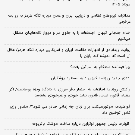
مرداد 1405
مذاکرات نیروهای نظامی و دریایی ایران و عمان درباره تنگه هرمز به روایت
عراقچی
اقدام جنجالی کیهان: اجتماعات را به جلوی در و دیوار لانه‌هایتان منتقل
می‌کنیم
روایت زیدآبادی از اظهارات مقامات ایران و آمریکایی درباره تنگه هرمز/ عاقل
آن است که اندیشه کند پایان را
چرا فرمانده سنتکام به اسرائیل رفت؟
ادعای جدید روزنامه کیهان علیه مسعود پزشکیان
واکنش روزنامه اطلاعات به احضار باقر خرازی به دادگاه ویژه روحانیت/ اگر
معیار، قانون است، قانون نباید خودی و غیرخودی بشناسد
گواهینامه موتورسیکلت برای زنان چه زمانی صادر می شود؟/ مشاور وزیر
کشور توضیح داد
اظهارات رئیس جمهور اوکراین درباره ساخت موشک پاتریوت
انصارالله یمن: عربستان مجبور به ترک یمن خواهد شد/ غرامت هر سنگی را