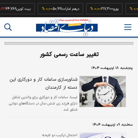
52,
۰٫۰۰ %
یورو
217,300
۰٫۰۰ %
درهم امارات
50,991
۰٫۰۰ %
بیت کوین
4,768
تغییر ساعت رسمی کشور
پنجشنبه، ۱۸ اردیبهشت ۱۴۰۴
شناورسازی ساعات کار و دورکاری این
دسته از کارمندان
ايسنا:
ساعات کار و دورکاری برای والدین شاغل
دارای فرزند زیر شش سال در دستگاه‌های دولتی
شناور شد.
سه‌شنبه، ۰۹ اردیبهشت ۱۴۰۴
احتمال ترکیب دو لایحه؛