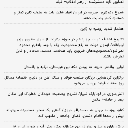
تصاویر تازه منتشرشده از رهبر انقلاب+ فیلم
شیوع «کم‌کاری اجباری» در ایران/ افراد شاغل باید به ساعات کاری کمتر و
دستمزد کمتر رضایت دهند
هشدار شدید روسیه به ژاپن
تشریح اهداف دولت چهاردهم در حوزه اینترنت از سوی معاون وزیر
ارتباطات/ آزمون دولت به رفع محدودیت یک یا چند پلتفرم محدود
نمی‌‎شود/محدودیت‌های ضروری باید هدفمند، مستند، مدت‌دار و قابل
اعتراض باشند
اولین واکنش ظریف به پیمان مکه بین عربستان، ترکیه و پاکستان
برگزاری گردهمایی بزرگان صنعت فولاد و سنگ آهن در دنیای اقتصاد/ مسائل
روز صنعت فولاد بررسی می‌شود
آتش‌سوزی در لوناپارک شیراز/ تشریح وضعیت خزندگان خطرناک این مکان
بعد از حادثه+ عکس
کنایه روزنامه جوان به محمدباقر خرازی/ گاهی یک سخن نسنجیده می‌تواند
بیش از ده‌ها اقدام دشمن، فضای جامعه را ملتهب کند
بارش باران و رعد و برق در این مناطق/ پیش بینی آب و هوای ایران 18