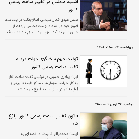
اشتباه مجلس در تغییر ساعت رسمی
می کنند.
کشور
عباس عبدی فعال سیاسی اصلاح‌طلب در یادداشت
امروز خود در اعتماد نوشت:مجلس یازدهم از
همان زمان که آمد، عزم خود را جزم کرد که خلاف
منطق و تجربه و بی‌هیچ توجیهی تغییر ساعت را
متوقف کند و برای این کار چنان عجله داشتند که
چهارشنبه، ۲۴ اسفند ۱۴۰۱
تصویب آن را در پایان سال ۱۴۰۰ انجام دادند تا در
۱۴۰۱ اجرایی شود که نشد.
توئیت مهم سخنگوی دولت درباره
تغییر ساعت رسمی کشور
ایرنا:
​بهادری جهرمی در توئیتی گفت: ساعت آغاز
به کار ادارات، سازمان‌ها و مراکز تابعه تا پیش‌از
آغاز به کار در سال جدید ابلاغ خواهد شد.
دوشنبه، ۲۶ اردیبهشت ۱۴۰۱
قانون تغییر ساعت رسمی کشور ابلاغ
شد
ايسنا:
محمدباقر قالیباف در نامه ای به