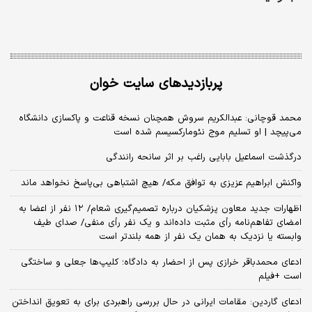
پربازدیدهای سایت خوان
محمد قوچانی: عبدالکریم سروش همچنان نسخه قناعت و پاکسازی دانشگاه
می‌پیچد | او تسلیم موج نئومارکسیسم شده است
درگذشت اسماعیل بابایی راغب بر اثر سانحه رانندگی
واکنش ابراهیم عزیزی به توافق مکه/ هیچ اشتباهی بی‌پاسخ نخواهد ماند
اظهارات جدید معاون پزشکیان درباره تصمیم‌گیری شعام/ ۱۲ نفر از اعضا به
امضای تفاهم‌نامه رأی مثبت داده‌اند و یک نفر رأی منفی/ صدای طیف
وابسته یا نزدیک به همان یک نفر از همه بلندتر است
ادعای محمدباقر خرازی پس از احضار به دادگاه؛ کلیپ‌ها جعلی و ساختگی
است +فیلم
ادعای گاردین: مقامات ایرانی در حال بررسی راهبردی برای به تعویق انداختن