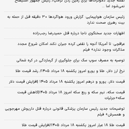
نقشه جدید دموکرات‌ها برای زمین زدن ترامپ/ رئیس جمهور استیضاح
نمی‌شود اما ...
زئیس سازمان هواپیمایی: گزارش ورود هواگردها ٣٠ دقیقه قبل از حمله به
بیت رهبری صحت ندارد
اظهارات جدید سخنگوی ناجا درباره قتل حمیدرضا رجب‌زاده
عراقچی: تا آمریکا آنچه را نقض کرده جبران نکند امکان شروع مجدد
مذاکرات وجود ندارد+ فیلم
توصیه به مصرف سوپ سگ برای جلوگیری از گرمازدگی در کره شمالی
نرخ ارز دلار، طلا و یورو امروز یکشنبه ۱۸ مرداد ۱۴۰۵/ رشد قیمت طلا
قیمت دلار، یورو و درهم امروز یکشنبه ۱۸ مرداد ۱۴۰۵ |افزایش قیمت دلار
قیمت سکه، نیم سکه و ربع سکه امروز ۱۸ مرداد ۱۴۰۵|کاهش قیمت
سکه+جزئیات
توضیحات جدید رئیس سازمان پزشکی قانونی درباره قتل داریوش مهرجویی
و همسرش+ فیلم
قیمت طلا ۱۸ عیار امروز یکشنبه ۱۸ مرداد ۱۴۰۵/افزایش قیمت طلا