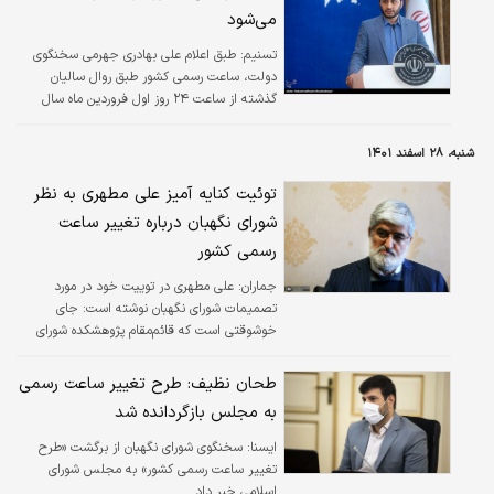
می‌شود
تسنیم:
طبق اعلام علی بهادری جهرمی سخنگوی
دولت، ساعت رسمی کشور طبق روال سالیان
گذشته از ساعت ۲۴ روز اول فروردین ماه سال
۱۴۰۱ انجام خواهد شد و به جلو کشیده خواهد
شد.
شنبه، ۲۸ اسفند ۱۴۰۱
توئیت کنایه آمیز علی مطهری به نظر
شورای نگهبان درباره تغییر ساعت
رسمی کشور
جماران:
علی مطهری در توییت خود در مورد
تصمیمات شورای نگهبان نوشته است: جای
خوشوقتی است که قائم‌مقام پژوهشکده شورای
نگهبان اعتراف کرد که شورای نگهبان همان کار
مجلس سنا را انجام می‌دهد و نظر کارشناسی
طحان نظیف: طرح تغییر ساعت رسمی
مجلس شورای اسلامی را قبول ندارد. این یعنی
به مجلس بازگردانده شد
تحقیر مجلس.
ایسنا:
سخنگوی شورای نگهبان از برگشت «طرح
تغییر ساعت رسمی کشور» به مجلس شورای
اسلامی خبر داد.