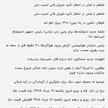
تفاهم با عمان در انتظار تأیید شورای عالی امنیت ملی
تفاهم با عمان در انتظار تأیید شورای عالی امنیت ملی
طوفان دلفین در راه چین/ ۱۳۰۰ پرواز لغو شد
نقشه جدید دموکرات‌ها برای زمین زدن ترامپ/ رئیس جمهور استیضاح
نمی‌شود اما ...
زئیس سازمان هواپیمایی: گزارش ورود هواگردها ٣٠ دقیقه قبل از حمله به
بیت رهبری صحت ندارد
اظهارات جدید سخنگوی ناجا درباره قتل حمیدرضا رجب‌زاده
عراقچی: تا آمریکا آنچه را نقض کرده جبران نکند امکان شروع مجدد
مذاکرات وجود ندارد+ فیلم
توصیه به مصرف سوپ سگ برای جلوگیری از گرمازدگی در کره شمالی
نرخ ارز دلار، طلا و یورو امروز یکشنبه ۱۸ مرداد ۱۴۰۵/ رشد قیمت طلا
قیمت دلار، یورو و درهم امروز یکشنبه ۱۸ مرداد ۱۴۰۵ |افزایش قیمت دلار