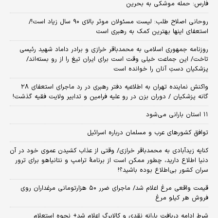
فارس: حمله موشکی به بحرین
روحانی اصلاح طلب: ‌لیست مسئولان موثر بالای ۹۰ سال زیاد است!/
استعفای اینها بهترین کمک به رهبری است
روزنامه جمهوری اسلامی به محمدباقر خرازی و برادر داماد شهید رئیسی
تاخت/ این جماعت خیلی وقت است برای ایران تیغ را از رو بسته‌اند/
پزشکیان دستِ آنان را خوانده است
واکنش نماینده تهران به اطلاعیه دفتر رهبری در رد ماجرای استعفای ۲۸
گانه پزشکیان / دوران بزن در رو علیه فرامین و تدابیر ولایت فقیه گذشت!
۱۱ استان بارانی می‌شود
توافق کشورهای عرب و مسلمان درباره اسرائیل
کنایه زیدآبادی به محمدباقر خرازی/ وقتی از عذاب کشیدن عموی خود در آن
دنیا اطلاع دارید، چطور ممکن است از برنامهٔ ترامپ و نتانیاهو برای ترور
سران کشور بی‌اطلاع بوده باشید؟!
قیمت واقعی مرغ اعلام شد/ ماجرای ضرر ۵۰ هزارتومانی مرغداران روی
فروش هر کیلو مرغ
شرط ادامه دریافت یارانه نقدی و کالابرگ اعلام شد+ نحوه استعلام