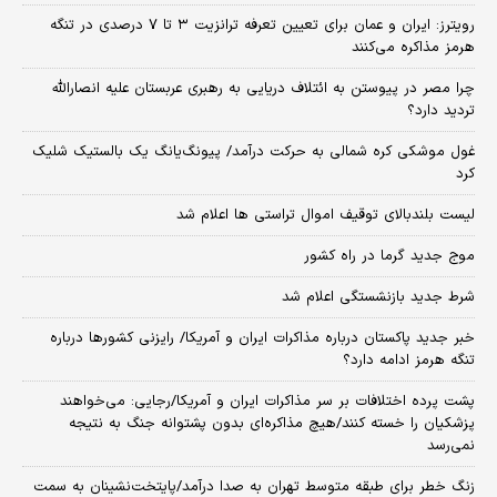
رویترز: ایران و عمان برای تعیین تعرفه ترانزیت ۳ تا ۷ درصدی در تنگه
هرمز مذاکره می‌کنند
چرا مصر در پیوستن به ائتلاف دریایی به رهبری عربستان علیه انصارالله
تردید دارد؟
غول موشکی کره شمالی به حرکت درآمد/ پیونگ‌یانگ یک بالستیک شلیک
کرد
لیست بلندبالای توقیف اموال تراستی ها اعلام شد
موج جدید گرما در راه کشور
شرط جدید بازنشستگی اعلام شد
خبر جدید پاکستان درباره مذاکرات ایران و آمریکا/ رایزنی کشورها درباره
تنگه هرمز ادامه دارد؟
پشت پرده اختلافات بر سر مذاکرات ایران و آمریکا/رجایی: می‌خواهند
پزشکیان را خسته کنند/هیچ مذاکره‌ای بدون پشتوانه جنگ به نتیجه
نمی‌رسد
زنگ خطر برای طبقه متوسط تهران به صدا درآمد/پایتخت‌نشینان به سمت