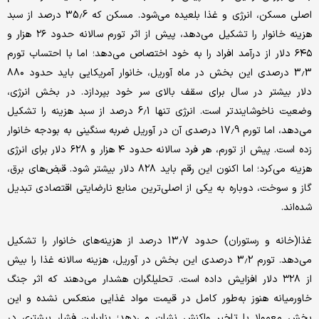
اصلی مسکن، انرژی و غذا بلعیده می‌شود. مسکن که 35.6 درصد از سبد
هزینه خانوار را تشکیل می‌دهد، پیش از اثر تورم سالانه حدود ۲۶ هزار و
۶۴۵ دلار از درآمد افراد را به خود اختصاص می‌دهد؛ اما با احتساب تورم
3.3 درصدی این بخش در ماه آوریل، خانوار آمریکایی باید حدود ۸۸۰
دلار بیشتر در سال برای سقف بالای سر خود بپردازد. در بخش انرژی،
وضعیت ناخوشایند‌تر است. انرژی تنها 6.1 درصد از سبد هزینه را تشکیل
می‌دهد، اما تورم 17.9 درصدی آن در آوریل ضربه سنگینی به بودجه خانوار
زده است. پیش از تورم، هر فرد سالانه حدود ۴ هزار و ۶۲۸ دلار برای انرژی
هزینه می‌کرد؛ اما اکنون این رقم باید ۸۲۸ دلار بیشتر شود. قبض‌های برق،
گاز و سوخت، دوباره به یکی از اصلی‌ترین منابع نارضایتی اقتصادی تبدیل
شده‌اند.
غذا(خانه و رستوران) حدود 13.7 درصد از هزینه‌های خانوار را تشکیل
می‌دهد. تورم 3.2 درصدی این بخش در آوریل، هزینه سالانه غذا را بیش
از ۳۲۸ دلار افزایش داده است. تحلیلگران هشدار می‌دهند که اثر جنگ
خاورمیانه هنوز به‌طور کامل در قیمت مواد غذایی منعکس نشده و این
بخش معمولا با تاخیر واکنش نشان می‌دهد؛ بنابراین فشار بیشتری در