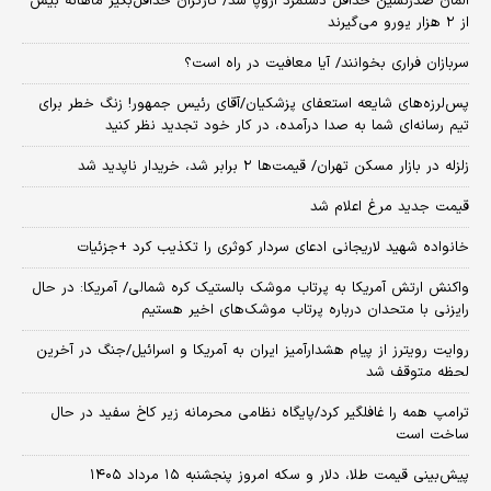
آلمان صدرنشین حداقل دستمزد اروپا شد/ کارگران حداقل‌بگیر ماهانه بیش
از ۲ هزار یورو می‌گیرند
سربازان فراری بخوانند/ آیا معافیت در راه است؟
پس‌لرزه‌های شایعه استعفای پزشکیان/آقای رئیس جمهور! زنگ خطر برای
تیم رسانه‌ای شما به صدا درآمده، در کار خود تجدید نظر کنید
زلزله در بازار مسکن تهران/ قیمت‌ها ۲ برابر شد، خریدار ناپدید شد
قیمت جدید مرغ اعلام شد
خانواده شهید لاریجانی ادعای سردار کوثری را تکذیب کرد +جزئیات
واکنش ارتش آمریکا به پرتاب موشک بالستیک کره شمالی/ آمریکا: در حال
رایزنی با متحدان درباره پرتاب موشک‌های اخیر هستیم
روایت رویترز از پیام هشدارآمیز ایران به آمریکا و اسرائیل/جنگ در آخرین
لحظه متوقف شد
ترامپ همه را غافلگیر کرد/پایگاه نظامی محرمانه زیر کاخ سفید در حال
ساخت است
پیش‌بینی قیمت طلا، دلار و سکه امروز پنجشنبه ۱۵ مرداد ۱۴۰۵