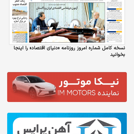
نسخه کامل شماره امروز روزنامه «دنیای‌ اقتصاد» را اینجا
بخوانید