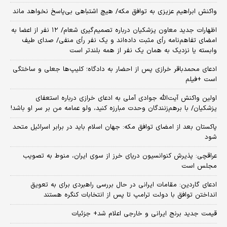
واکنش ابراهیم عزیزی به توافق مکه/ هیچ اشتباهی بی‌پاسخ نخواهد ماند
اظهارات جدید معاون پزشکیان درباره تصمیم‌گیری شعام/ ۱۲ نفر از اعضا به
امضای تفاهم‌نامه رأی مثبت داده‌اند و یک نفر رأی منفی/ صدای طیف
وابسته یا نزدیک به همان یک نفر از همه بلندتر است
ادعای محمدباقر خرازی پس از احضار به دادگاه؛ کلیپ‌ها جعلی و ساختگی
است +فیلم
اولین واکنش آیت‌الله جوادی آملی به ادعای خرازی درباره استعفای
پزشکیان/ با برهم‌زنندگان وحدت مبارزه کنید، ولو عمامه من بر سر او باشد!
پاکستان بعد از امضای توافق مکه: جهان اسلام باید در برابر اسرائیل متحد
شود
عراقچی: پذیرش کنوانسیون دریای خرز از سوی ایران، منوط به تصویب
مجلس است
ادعای گاردین: مقامات ایرانی در حال بررسی راهبردی برای به تعویق
انداختن توافق با دولت ترامپ تا پس از انتخابات کنگره هستند
قیمت جدید برنج ایرانی و خارجی اعلام شد+ جزئیات