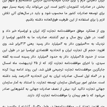
ایران کامیابی لازم را برای جذب سرمایه‌گذاری خارجی نداشته‌ایم و سهم این
بخش در صادرات کشورمان ناچیز است. این می‌تواند یک زمینه بسیار مهم
برای توسعه صادرات کشور ما محسوب شود و باید در سال‌های آتی تلاش
لازم را برای استفاده از این ظرفیت فوق‌العاده داشته باشیم.
وی از عملکرد موفق «موافقت‌نامه تجارت آزاد ایران و اوراسیا» خبر داد و
گفت: در طول پنج سال و نیم گذشته، صادرات ما به ۵کشور اوراسیا از
نزدیک به ۶۰۰‌میلیون دلار به ۲‌میلیارد دلار رسید؛ یعنی ۳.۳برابر شد. وی
افزود: حجم کل تجارت ایران و اتحادیه اقتصادی اوراسیا نیز در طول این
مدت از حدود ۲.۵میلیارد دلار به حدود ۶‌میلیارد دلار رسیده است.به گفته
سیدی، با اجرای موافقت‌نامه تجارت آزاد که از ۲۵ اردیبهشت ماه امسال
جایگزین موافقت‌نامه تجارت ترجیحی قبلی شد، این روند ادامه پیدا کرده
و در ۶ماه اول امسال، صادرات ایران به این اتحادیه ۱۶درصد رشد داشته
است. مشاور امور بین‌الملل سازمان توسعه تجارت، با استناد به آمار سازمان
جهانی تجارت تاکید کرد: بیش از نصف صادرات جهانی به کشورهایی صادر
می‌شود که با هم پیمان یا موافقت‌نامه تجارت آزاد دارند.
وی افزود: تعداد این موافقت‌نامه‌ها در طول ۳۰سال گذشته از ۷۰مورد به