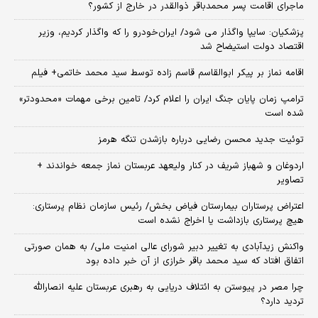
ماجرای اقامت پسر محمدباقر ذوالقدر در خارج از کشور؟
پزشکیان: سایپا واگذار می شود/ ایران‌خودرو را که واگذار کردیم، وزیر
اقتصاد دولت استیضاح شد
اقامه نماز بر پیکر ابوالقاسم قاسم زاده توسط سید محمد خاتمی+ فیلم
ترامپ زمان پایان جنگ ایران را اعلام کرد/ تامین برخی مهمات «محدودتر»
شده است
توئیت جدید محسن رضایی درباره بازشدن تنگه هرمز
اردوغان و شهباز شریف در کنار ولیعهد عربستان نماز جمعه خواندند +
تصاویر
اعتراض پرستاران بیمارستان فیاض بخش/ رئیس سازمان نظام پرستاری:
هیچ پرستاری بازداشت یا اخراج نشده است
واکنش زیدآبادی به تغییر دبیر شورای عالی امنیت ملی/ به همان صورتی
اتفاق افتاد که سید محمد باقر خرازی از آن خبر داده بود
چرا مصر در پیوستن به ائتلاف دریایی به رهبری عربستان علیه انصارالله
تردید دارد؟