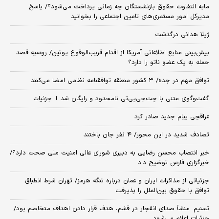
مابه التفاوت حقوق بازنشستگان چه زمانی پرداخت می‌شود؟/ پاسخ
مدیرکل امور مستمری‌های تامین اجتماعی را بخوانید
ژیلا هدائی درگذشت
پیش‌بینی منابع اطلاعاتی آمریکا از اقدام قریب‌الوقوع پوتین/ روسیه قصد
حمله به یک عضو ناتو را دارد؟
توافق مهم در جده/ ۳ کشور منطقه توافقنامه نظامی امضا می‌کنند
گفت‌وگوی متنی با چت‌جی‌پی‌تی نامحدود و رایگان شد + جزئیات
عراقچی پیام جدید صادر کرد
تصادف شدید در این محور/ ۴ نفر جان باختند
خبر انتصاب محسن رضایی به دبیری شورای عالی امنیت ملی صحت دارد؟/
خبرگزاری فارس توضیح داد
جزئیاتی از مذاکرات ایران و عمان درباره تنگه هرمز/ تهران شرط انطباق
توافق با حقوق بین‌الملل را پذیرفت
تسنیم: منشأ صدای انفجار در قشم، هدف قرار دادن اهداف متخاصم بود/
جزئیات اعلام می‌شود