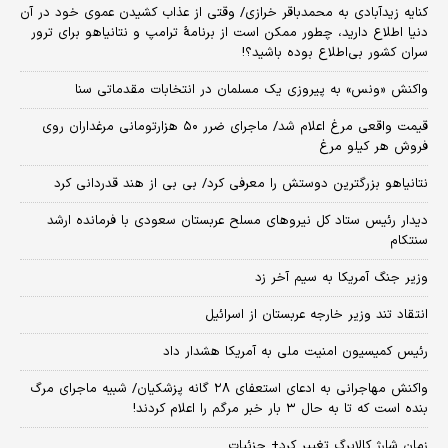
کنایه زیدآبادی به محمدباقر خرازی/ وقتی از عذاب کشیدن عموی خود در آن
دنیا اطلاع دارید، چطور ممکن است از برنامهٔ ترامپ و نتانیاهو برای ترور
سران کشور بی‌اطلاع بوده باشید؟!
واکنش «ونس» به پیروزی یک مسلمان در انتخابات مقدماتی سنا
قیمت واقعی مرغ اعلام شد/ ماجرای ضرر ۵۰ هزارتومانی مرغداران روی
فروش هر کیلو مرغ
نتانیاهو بزرگترین دوستش را معرفی کرد/ بی بی از هند قدردانی کرد
دیدار رئیس ستاد کل نیروهای مسلح عربستان سعودی با فرمانده ارشد
سنتکام
وزیر جنگ آمریکا به سیم آخر زد
انتقاد تند وزیر خارجه عربستان از اسرائیل
رئیس کمیسیون امنیت ملی به آمریکا هشدار داد
واکنش مهاجرانی به ادعای استعفای ۲۸ گانه پزشکیان/ شبیه ماجرای مرگ
بنده است که تا به حال ۳ بار خبر مرگم را اعلام کردند!
زمان شارژ کالابرگ تغییر کرد+ جزئیات