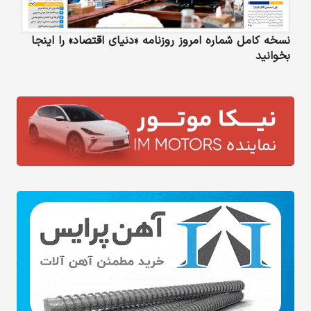
نسخه کامل شماره امروز روزنامه «دنیای‌ اقتصاد» را اینجا
بخوانید