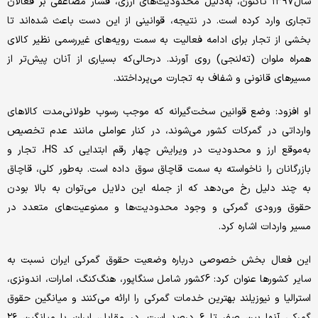
سال۱۳۹۷ تاکنون، به‌دلیل محدودیت‌های ارزی، فشار مضاعفی بر فعالان
تجاری وارد کرده است. در نتیجه، قوانینی از این دست باعث شده‌اند تا
بخشی از تجار برای ادامه فعالیت به سمت رویه‌های غیررسمی نظیر کالای
همراه ملوان (ته‌لنجی) روی آورند. درحالی‌که بسیاری از آنان پیش‌تر از
مسیرهای قانونی و شفاف به تجارت می‌پرداختند.
او افزود: وضع قوانین سخت‌گیرانه که موجب رسوب طولانی‌مدت کالاهای
وارداتی در گمرکات کشور می‌شوند، در کنار عواملی مانند عدم تخصیص
به‌موقع ارز و محدودیت در ویرایش چهار رقم ابتدایی کد HS، تجار و
بازرگانان را ناخواسته به سمت قاچاق سوق داده است. به‌طور کلی، قاچاق
به چند دلیل رخ می‌دهد که از جمله این دلایل می‌توان به بالا بودن
حقوق ورودی گمرکی و وجود محدودیت‌ها و ممنوعیت‌های متعدد در
مسیر واردات اشاره کرد.‌
این فعال بخش خصوصی درباره وضعیت حقوق گمرکی ایران نسبت به
سایر کشورها عنوان کرد: 6کشور شامل سنگاپور، هنگ‌کنگ، امارات، اندونزی،
استرالیا و نیوزیلند بهترین خدمات گمرکی را ارائه می‌کنند و میانگین حقوق
گمرکی آنها بین صفر تا ۶ درصد است. در مقابل، ایران با میانگین ۲۶