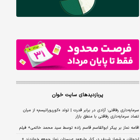
پربازدیدهای سایت خوان
سرمایه‌داری رفاقتی؛ آزادی در برابر قدرت | تولد «کورپوراتیسم» از میان
تضاد سرمایه‌داری رفاقتی با منطق بازار
اقامه نماز بر پیکر ابوالقاسم قاسم زاده توسط سید محمد خاتمی+ فیلم
اردوغان و شهباز شریف در کنار ولیعهد عربستان نماز جمعه خواندند +