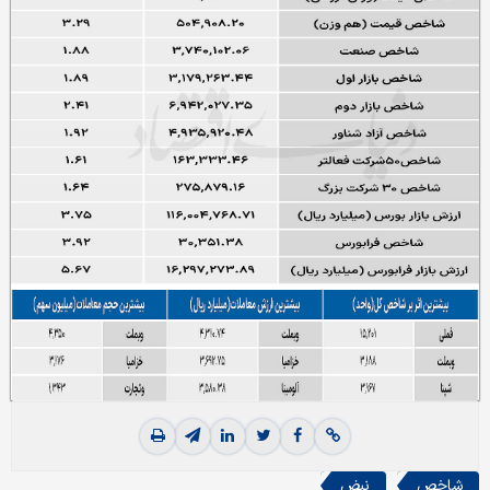
شاخص
نبض