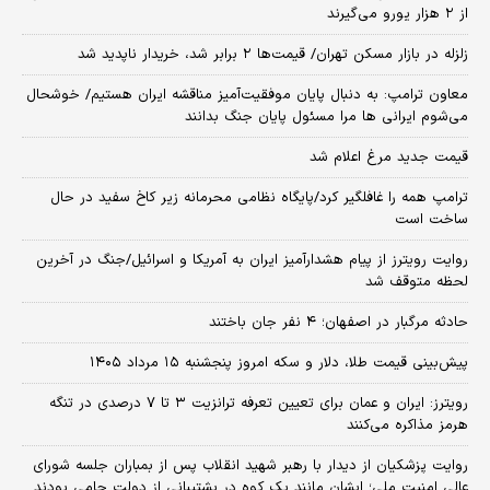
از ۲ هزار یورو می‌گیرند
زلزله در بازار مسکن تهران/ قیمت‌ها ۲ برابر شد، خریدار ناپدید شد
معاون ترامپ: به دنبال پایان موفقیت‌آمیز مناقشه ایران هستیم/ خوشحال
می‌شوم ایرانی ها مرا مسئول پایان جنگ بدانند
قیمت جدید مرغ اعلام شد
ترامپ همه را غافلگیر کرد/پایگاه نظامی محرمانه زیر کاخ سفید در حال
ساخت است
روایت رویترز از پیام هشدارآمیز ایران به آمریکا و اسرائیل/جنگ در آخرین
لحظه متوقف شد
حادثه مرگبار در اصفهان؛ ۴ نفر جان باختند
پیش‌بینی قیمت طلا، دلار و سکه امروز پنجشنبه ۱۵ مرداد ۱۴۰۵
رویترز: ایران و عمان برای تعیین تعرفه ترانزیت ۳ تا ۷ درصدی در تنگه
هرمز مذاکره می‌کنند
روایت پزشکیان از دیدار با رهبر شهید انقلاب پس از بمباران جلسه شورای
عالی امنیت ملی؛ ایشان مانند یک کوه در پشتیبانی از دولت حامی بودند