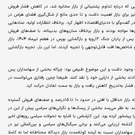
ی که درباره تداوم پشتیبانی از بازار مخابره شد، در کاهش فشار فروش
نیز برای بازار اهمیت داشت و تا حدی مانع از شکل‌گیری فضای هراس در
 گفت‌وگو با «دنیای‌اقتصاد» اظهار کرد: برخلاف انتظارات اولیه، نمادهایی
ا مواجه بودند و بازار برخلاف سناریوهای بدبینانه، با صف‌های فروش
سنگین آغاز به کار نکرد. او افزود: این شرایط در حالی رقم خورد که پس از پایان جنگ ۱۲روزه و بازگشایی بورس در هفتم تیرماه ۱۴۰۴، بازار
ص‌ها افت قابل‌توجهی را تجربه کردند. اما این بار، تجربه بازگشایی
لات وجود داشت و این موضوع طبیعی بود؛ چراکه بخشی از سهامداران پس
رجیح دادند بخشی از دارایی خود را نقد کنند. طبیعتا چنین رفتاری می‌توانست در
ن فشار به‌تدریج کاهش یافت و بازار به سمت تعادل حرکت کرد.
ابراهیم سماوی تصریح کرد: پیش از بازگشایی، انتظار غالب این بود که بازار حداقل با افتی در حدود ۱۰ تا ۱۵درصد و صف‌های فروش گسترده
. به نظر می‌رسد بخشی از ریسک‌ها و نگرانی‌های سیاسی پیش از این در
پیشخور کرده بود. این کارشناس با اشاره به تحولات سیاسی روزهای اخیر
گذشته ارزیابی می‌کنند و برخی سیگنال‌های سیاسی و بین‌المللی نیز در
مداران نسبت به آینده کوتاه‌مدت بازار دیدگاه محتاطانه اما نه کاملا