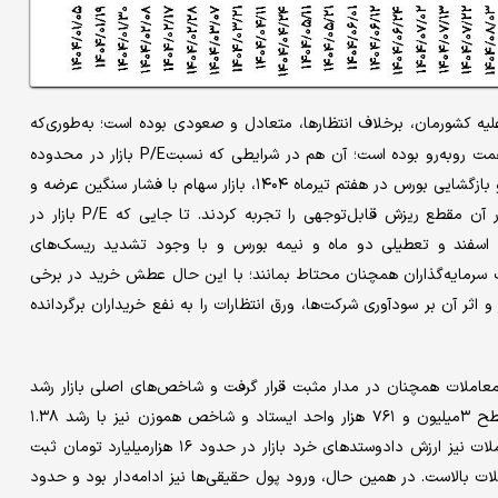
لیه کشورمان، برخلاف انتظارها، متعادل و صعودی بوده است؛ به‌طوری‌که
در دو روز نخست این بازگشایی بازار سهام با ورود پول بیش از 5 همت روبه‌رو بوده است؛ آن هم در شرایطی که نسبتP/E بازار در محدوده
6.4واحد قرار دارد. این در حالی است که پس از پایان جنگ ۱۲ روزه و بازگشایی بورس در هفتم تیرماه ۱۴۰۴، بازار سهام با فشار سنگین عرضه و
تشکیل صف‌های گسترده فروش مواجه شد و شاخص‌های بورسی در آن مقطع ریزش قابل‌توجهی را تجربه کردند. تا جایی که P/E بازار در
ا پس از جنگ اسفند و تعطیلی دو ماه و نیمه بورس و با وجود تشدید ریسک‌های
 سرمایه‌گذاران همچنان محتاط بمانند؛ با این حال عطش خرید در برخی
 و اثر آن بر سودآوری شرکت‌ها، ورق انتظارات را به نفع خریداران برگردانده
ین روز معاملاتی بورس تهران در سال ۱۴۰۵، جریان معاملات همچنان در مدار مثبت قرار گرفت و شاخص‌های اصلی بازار رشد
قابل‌توجهی را ثبت کردند. شاخص کل با افزایش ۱.۲۱ درصدی در سطح ۳‌میلیون و ۷۶۱ هزار واحد ایستاد و شاخص هموزن نیز با رشد ۱.۳۸
درصدی توانست از محدوده ۹۶۸ هزار واحد عبور کند. در بخش معاملات نیز ارزش دادوستدهای خرد بازار در حدود ۱۶ هزار‌میلیارد تومان ثبت
بالاست. در همین حال، ورود پول حقیقی‌ها نیز ادامه‌دار بود و حدود