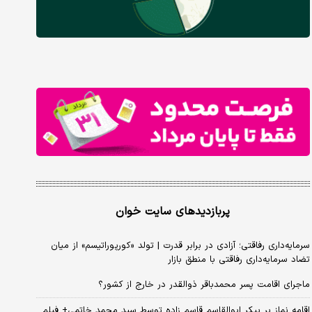
پربازدیدهای سایت خوان
سرمایه‌داری رفاقتی؛ آزادی در برابر قدرت | تولد «کورپوراتیسم» از میان
تضاد سرمایه‌داری رفاقتی با منطق بازار
ماجرای اقامت پسر محمدباقر ذوالقدر در خارج از کشور؟
اقامه نماز بر پیکر ابوالقاسم قاسم زاده توسط سید محمد خاتمی+ فیلم