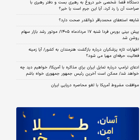
دستگاه قضا: شخصی خبر دروغ به رهبری بست و دفتر رهبری با
صراحت آن را رد کرد، آیا این جرم است یا خیر؟
شایعه استعفای محمدباقر ذوالقدر صحت دارد؟
پیش بینی بورس فردا شنبه ۱۷ مردادماه ۱۴۰۵/ موتور رشد بازار سهام
روشن شد
اظهارات تازه پزشکیان درباره بازگشت هنرمندان به کشور/ آیا زمینه
فعالیت حرفه‌ای مهیا می شود؟
ادعای ترامپ درباره تمایل ایران برای مذاکره با آمریکا/ خواهیم دید چه
خواهد شد/ ممکن است آخرین رئیس‌ جمهور جمهوری خواه باشم
موافقت مشروط آمریکا با لغو محاصره دریایی ایران