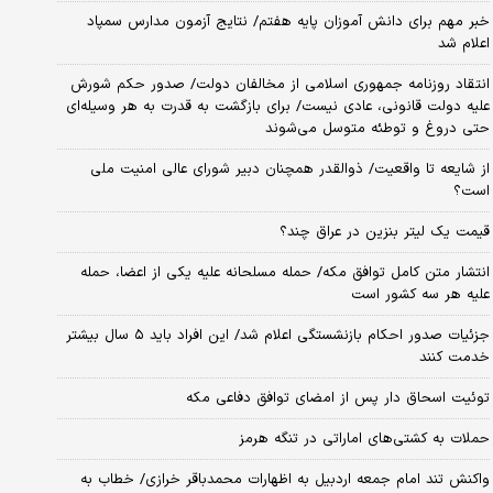
خبر مهم برای دانش آموزان پایه هفتم/ نتایج آزمون مدارس سمپاد
اعلام شد
انتقاد روزنامه جمهوری اسلامی از مخالفان دولت/ صدور حکم شورش
علیه دولت قانونی، عادی نیست/ برای بازگشت به قدرت به هر وسیله‌ای
حتی دروغ و توطئه متوسل می‌شوند
از شایعه تا واقعیت/ ذوالقدر همچنان دبیر شورای ‌عالی امنیت ملی
است؟
قیمت یک لیتر بنزین در عراق چند؟
انتشار متن کامل توافق مکه/ حمله مسلحانه علیه یکی از اعضا، حمله
علیه هر سه کشور است
جزئیات صدور احکام بازنشستگی اعلام شد/ این افراد باید ۵ سال بیشتر
خدمت کنند
توئیت اسحاق دار پس از امضای توافق دفاعی مکه
حملات به کشتی‌های اماراتی در تنگه هرمز
واکنش تند امام جمعه اردبیل به اظهارات محمدباقر خرازی/ خطاب به