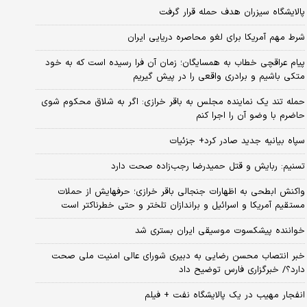
پالایشگاه سیزران هدف حمله قرار گرفت
شرط مهم آمریکا برای لغو محاصره دریایی ایران
پیام عراقچی خطاب به همسایگان؛ زمان آن فرا رسیده است که به خود
متکی باشیم و برادری واقعی را در پیش گیریم
حمله تند یک نماینده مجلس به باقر خرازی: اگر به شلاق محکوم شوی
حاضرم با وضو آن را اجرا کنم
سپاه بیانیه جدید صادر کرد+ جزئیات
تسنیم: ربایش و قتل حمیدرضا رجب‌زاده صحت دارد
واکنش ابطحی به اظهارات جنجالی باقر خرازی؛ حرفهایش از حملات
مستقیم آمریکا و اسرائیل و براندازان تلختر و حتی خطرناکتر است
خواننده پیشکسوت موسیقی ایران بستری شد
خبر انتصاب محسن رضایی به دبیری شورای عالی امنیت ملی صحت
دارد؟/ خبرگزاری فارس توضیح داد
انفجار مهیب در یک پالایشگاه نفت + فیلم