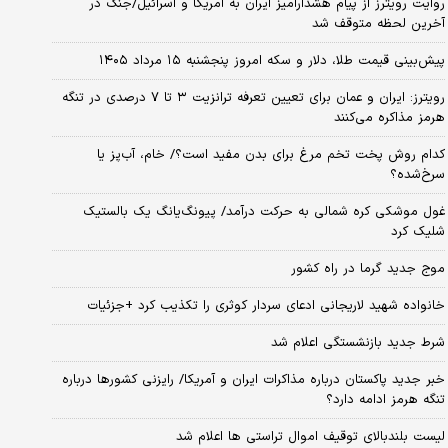
روایت رویترز از پیام هشدارآمیز ایران به آمریکا و اسرائیل/جنگ در
آخرین لحظه متوقف شد
پیش‌بینی قیمت طلا، دلار و سکه امروز پنجشنبه ۱۵ مرداد ۱۴۰۵
رویترز: ایران و عمان برای تعیین تعرفه ترانزیت ۳ تا ۷ درصدی در تنگه
هرمز مذاکره می‌کنند
کدام روش پخت تخم مرغ برای بدن مفید است؟/ خام، آب‌پز یا
سرخ‌شده؟
غول موشکی کره شمالی به حرکت درآمد/ پیونگ‌یانگ یک بالستیک
شلیک کرد
موج جدید گرما در راه کشور
خانواده شهید لاریجانی ادعای سردار کوثری را تکذیب کرد +جزئیات
شرط جدید بازنشستگی اعلام شد
خبر جدید پاکستان درباره مذاکرات ایران و آمریکا/ رایزنی کشورها درباره
تنگه هرمز ادامه دارد؟
لیست بلندبالای توقیف اموال تراستی ها اعلام شد