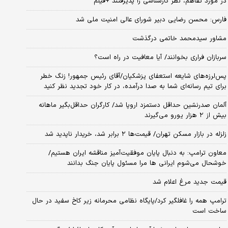
در مورد تفاهم، نظر کارشناسی را پذیرفتند +فیلم
فارس: محسن رضایی دبیر شورای عالی امنیت ملی شد
مشاور سیدمحمد خاتمی درگذشت
سربازان فراری بخوانند/ آیا معافیت در راه است؟
پس‌لرزه‌های شایعه استعفای پزشکیان/آقای رئیس جمهور! زنگ خطر
برای تیم رسانه‌ای شما به صدا درآمده، در کار خود تجدید نظر کنید
آلمان صدرنشین حداقل دستمزد اروپا شد/ کارگران حداقل‌بگیر ماهانه
بیش از ۲ هزار یورو می‌گیرند
زلزله در بازار مسکن تهران/ قیمت‌ها ۲ برابر شد، خریدار ناپدید شد
معاون ترامپ: به دنبال پایان موفقیت‌آمیز مناقشه ایران هستیم/
خوشحال می‌شوم ایرانی ها مرا مسئول پایان جنگ بدانند
قیمت جدید مرغ اعلام شد
ترامپ همه را غافلگیر کرد/پایگاه نظامی محرمانه زیر کاخ سفید در حال
ساخت است