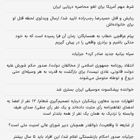
شرط مهم آمریکا برای لغو محاصره دریایی ایران
ربایش و قتل حمیدرضا رجب‌زاده تایید شد/ ارسال ویدئوی لحظه قتل او
برای خانواده‌اش
پیام عراقچی خطاب به همسایگان؛ زمان آن فرا رسیده است که به خود
متکی باشیم و برادری واقعی را در پیش گیریم
سپاه بیانیه جدید صادر کرد+ جزئیات
انتقاد روزنامه جمهوری اسلامی از مخالفان دولت/ صدور حکم شورش علیه
دولت قانونی، عادی نیست/ برای بازگشت به قدرت به هر وسیله‌ای حتی
دروغ و توطئه متوسل می‌شوند
خواننده پیشکسوت موسیقی ایران بستری شد
اظهارات جدید معاون پزشکیان درباره تصمیم‌گیری شعام/ ۱۲ نفر از اعضا به
امضای تفاهم‌نامه رأی مثبت داده‌اند و یک نفر رأی منفی/ صدای طیف
وابسته یا نزدیک به همان یک نفر از همه بلندتر است
از شایعه تا واقعیت/ ذوالقدر همچنان دبیر شورای ‌عالی امنیت ملی است؟
جزئیات صدور احکام بازنشستگی اعلام شد/ این افراد باید ۵ سال بیشتر