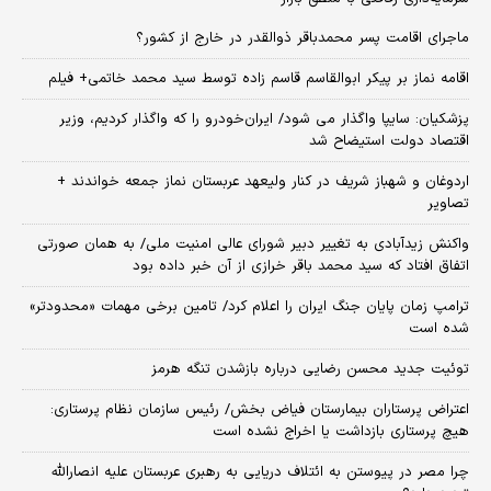
ماجرای اقامت پسر محمدباقر ذوالقدر در خارج از کشور؟
اقامه نماز بر پیکر ابوالقاسم قاسم زاده توسط سید محمد خاتمی+ فیلم
پزشکیان: سایپا واگذار می شود/ ایران‌خودرو را که واگذار کردیم، وزیر
اقتصاد دولت استیضاح شد
اردوغان و شهباز شریف در کنار ولیعهد عربستان نماز جمعه خواندند +
تصاویر
واکنش زیدآبادی به تغییر دبیر شورای عالی امنیت ملی/ به همان صورتی
اتفاق افتاد که سید محمد باقر خرازی از آن خبر داده بود
ترامپ زمان پایان جنگ ایران را اعلام کرد/ تامین برخی مهمات «محدودتر»
شده است
توئیت جدید محسن رضایی درباره بازشدن تنگه هرمز
اعتراض پرستاران بیمارستان فیاض بخش/ رئیس سازمان نظام پرستاری:
هیچ پرستاری بازداشت یا اخراج نشده است
چرا مصر در پیوستن به ائتلاف دریایی به رهبری عربستان علیه انصارالله