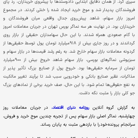
سپری کرد. از همان دقایق ابتدایی دادوستدها با پیشروی خریداران، رد پای
فروشندگان پدیدار شد و موج خرید ایجاد شده را خنثی کردند. در مجموع
امروز بازار سهام، شاهد پیش‌روی جدال واقعی میان فروشندگان و
خریداران بود. در نهایت هر سه نماگر بورس تهران در جریان معاملات امروز
با گام صعودی همراه شدند. با این حال سهامداران حقیقی از بازار روی
گرداندند و در روز جاری بیش از ۹۱۸میلیارد تومان پول توسط حقیقی‌ها از
گردونه معاملات بازار سهام خارج شد. به رغم رشد قیمت‌ها در بازار سهام و
سبزپوشی نماگرهای بورسی، بازار سهام شاهد خروج بیش از ۹۰۰میلیارد
تومان از سرمایه حقیقی‌ها بود. خروج پول از صنایع بزرگ تأثیر پذیر از
مذاکرات، نظیر صنایع بانکی و خودرویی سبب شد تا برآیند تغییر مالکیت
به نفع حقوقی‌ها تمام شود. با این حال، صف خرید برخی از نمادهای بزرگ
جو کلی بازار را مثبت نگه داشت.
به گزارش گروه آنلاین
در جریان معاملات روز
روزنامه دنیای اقتصاد،
چهارشنبه، نماگر اصلی بازار سهام پس از تجربه چندین موج خرید و فروش،
سرانجام پرونده خود را با بازدهی مثبت به پایان رساند.