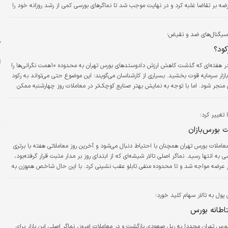
ه بر تقاضا غلبه کرد و در نهایت موجب شد تا نماگرهای بورسی کمی از رشد روزانه خود را
ش
از دست بدهند. در حالی که ابتدای بازار ۶۰درصد بازار در محدوده مثبت معامله شد، در ادامه فشار عرضه
شکل گرفته موجب شد تا میزان سرخ پوشی نمادها افزایش یابد و در انتهای معاملات ۵۳درصد نمادها در
سیگنال‌های ضد و نقیض؛
ه…
ف
ود؟
دنیای اقتصاد: در هفته‌ای که گذشت کاهش ارزش دادوستدهای بورس تهران به محدوده ۱۰همت نگرانی‌ها را
ازار سرمایه قوت بخشید. بسیاری از کارشناسان می‌گویند؛ این موضوع حتی می‌تواند به رکود
منجر شود. اما با توجه به نمایش بهتر صنایع کوچک‌تر در معاملات روز چهارشنبه ممکن
 شرایط بنیادی مناسبی دارند، بتوانند بازدهی بهتری را خلق کنند.بازار سهام در نخستین
ا
ا وجود همه فراز و نشیب‌ها بازدهی مایوس ‌کننده‌ای را برای بورس تهران رقم زد. هرچند که
غییر کرد؛
ت
بورس‌بازان
م
عاملات بورس تهران همچنان با احتیاط دنبال می‌شود و آخرین روز معاملاتی هفته با برتری
و
کوچکترهای بورسی به انتها رسید. نماگر اصلی تالار شیشه‌ای که از ابتدای روز بر مدار مثبت قرار گرفته‌بود،
ار عرضه مواجه شد و تا محدوده منفی تابلو عقب نشینی کرد. با این حال شاخص هم‌وزن به
ج
دهای متوسط و کوچک بازار سهام از همان دقایق اولیه، معاملات مثبتی را تجربه کرد. این
چ
اثیر اقبال سرمایه گذاران به گروه‌های کوچک بورسی، بدون توجه به منفی بودن لیدرها تا
ول به تالار سهام کلید خورد؛
چ
طانه بورس
ن
ورس تهران مجددا به ریل صعودی بازگشت و در معاملات امروز، نماگر اصلی این بازار برای