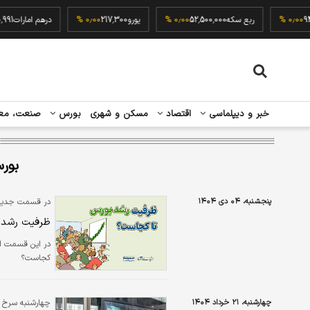
94,500,0
۰٫۰۰ %
ربع سکه
52,500,000
۰٫۰۰ %
یورو
217,300
۰٫۰۰ %
درهم اما
خبر و دیپلماسی
اقتصاد
مسکن و شهری
بورس
صنعت، مع
بورس 
پنجشنبه، ۰۴ دی ۱۴۰۴
در قسمت جدید پ
ظرفیت رشد 
در این قسمت از
کجاست؟
چهارشنبه، ۲۱ خرداد ۱۴۰۴
چهارشنبه سرخ تا