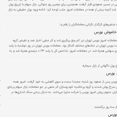
ت
ی در مسیر صعودی قرار گرفت. همچنین برای دومین روز متوالی، بازار سهام با تزریق پول
 شد.آنچه بیش از همه در معاملات امروز جلب توجه کرد؛ ادامه ورود پول حقیقی به بازار
و
سهام برای دومین روز متوالی است. امروز ۵۷۴ میلیارد تومان پول حقیقی به گردونه معاملات وارد شد تا
ش
مجموع ورود پول حقیقی در دو روز اخیر به هزار و ۲۷۱ میلیارد تومان برسد؛ رقمی که پس از خروج‌های
تغیرهای اثرگذار نگرانی معامله‌گران را رقم زد؛
ی گذشته،…
و
آ
خاموش بورس
عاملات امروز بورس تهران نیز کم ­رمق پیگیری شد و اثر منفی اخبار ضد و نقیض گروه
 بورس تهران در نمادهای مختلف آشکار بود. معاملات بورس تهران در روز دوشنبه با رشد
ت
اندک شاخص‌های سهامی همراه شد. در معاملات امروز، شاخص کل با رشد ۰.۲۴ درصدی همراه شد و به
خ
سطح ۳ میلیون و ۱۰۹ هزار واحدی رسید. شاخص هم­‌وزن نیز ۰.۰۵ درصد بر ارتفاع خود افزود و در محدوده
۹۵۲ هزار واحدی آرام گرفت. اما برخلاف دو نماگر بورسی، شاخص کل فرابورس با افت ۰.۰۷ درصدی همراه
ول ناگهانی از بازار سرمایه؛
و
 بورس
بورس پس از صعود روز شنبه، مجددا سمت و سوی کاهشی به خود گرفت. امروز همه
د
نماگرهای سهامی سرخ پوش شدند و گروه پرحاشیه خودروسازان اثر منفی بر جو معاملات بازار سهام برجای
ن، متهم ریزش امروز بورس را شرکت سایپا می‌دانند. به دنبال برخی سنگ اندازی‌ها در
ف
مسیر واگذاری این شرکت، معاملات بورس اثر منفی از این موضوع پذیرفت و نزدیک به ۸۰درصد نمادهای
‌پوشی به کار خود پایان دادند. با توجه به جو غالبا منفی نمادهای بزرگتر بازار، شاخص کل
ز سه روز برگشتند؛
روز جاری عملکرد…
س
بورس