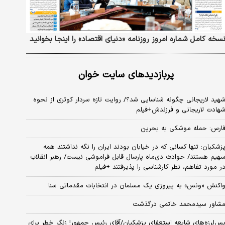
سخه کامل شماره امروز روزنامه «دنیای‌ اقتصاد» را اینجا بخوانید
پربازدیدهای سایت خوان
هید لاریجانی چگونه شناسایی شد؟/ روایت تازه سردار کوثری از نحوه
هادت لاریجانی و فرزندش+فیلم
ارس: حمله موشکی به بحرین
زشکیان: تنها کسانی که در خیابان بودند ایران را نگه نداشتند همه
هیم هستند/ حوادث دی‌ماه پارسال قابل فراموشی نیست/ رهبر انقلاب
ر مورد تفاهم، نظر کارشناسی را پذیرفتند +فیلم
اکنش «ونس» به پیروزی یک مسلمان در انتخابات مقدماتی سنا
شاور سیدمحمد خاتمی درگذشت
س‌لرزه‌های شایعه استعفای پزشکیان/آقای رئیس جمهور! زنگ خطر برای