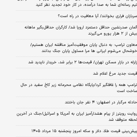
یم رسانه‌ای شما به صدا درآمده، در کار خود تجدید نظر کنید
ربازان فراری بخوانند/ آیا معافیت در راه است؟
لمان صدرنشین حداقل دستمزد اروپا شد/ کارگران حداقل‌بگیر ماهانه
یش از ۲ هزار یورو می‌گیرند
عاون ترامپ: به دنبال پایان موفقیت‌آمیز مناقشه ایران هستیم/
وشحال می‌شوم ایرانی ها مرا مسئول پایان جنگ بدانند
لزله در بازار مسکن تهران/ قیمت‌ها ۲ برابر شد، خریدار ناپدید شد
یمت جدید مرغ اعلام شد
رامپ همه را غافلگیر کرد/پایگاه نظامی محرمانه زیر کاخ سفید در حال
اخت است
ادثه مرگبار در اصفهان؛ ۴ نفر جان باختند
وایت رویترز از پیام هشدارآمیز ایران به آمریکا و اسرائیل/جنگ در آخرین
حظه متوقف شد
یش‌بینی قیمت طلا، دلار و سکه امروز پنجشنبه ۱۵ مرداد ۱۴۰۵