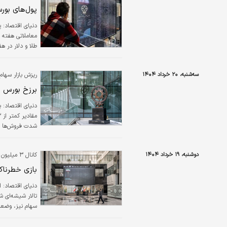
پول‌های بور
دنیای اقتصاد: پ
معاملاتی هفته س
طلا و دلار در ه
بوده است. به ن
مذاکرات پول های
سه‌شنبه، ۲۰ خرداد ۱۴۰۴
ریزش بازار سهام 
هم ریخت.شب…
برزخ بورس
دنیای اقتصاد: ب
شدت فروش‌ها در
این اساس باید 
خواهد داد.
دوشنبه، ۱۹ خرداد ۱۴۰۴
کانال ۳ میلیون واحدی هم از دست رفت؛
بازی خطرنا
دنیای اقتصاد: 
تالار شیشه‌­ای 
سهام نیز، وضعیت
کنونی، اوضاع و 
این مدعا است.