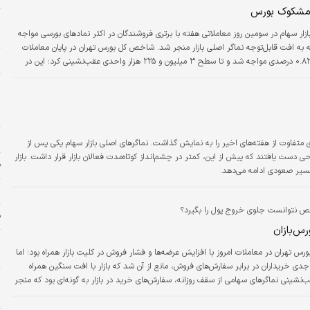
مشکوک بورس
ر
ازار سهام در سومین روز معاملاتی هفته با برتری فروشندگان در اکثر نمادهای بورسی مواجه
ا
به افت قابل‌توجه نماگر اصلی بازار منجر شد. شاخص کل بورس تهران در پایان معاملات
ا
امروز با کاهش ۰.۸۲ درصدی مواجه شد و تا سطح ۳ میلیون و ۲۲۵ هزار واحدی عقب‌نشینی کرد؛ این در
ره نشست و هم صعود یکپارچه شاخص ها را ثبت کرد.
ب
ا
پ
پ
ی متفاوت از هفته‌های اخیر را به نمایش گذاشت. نماگرهای اصلی بازار سهام یکی پس از
ست یافتند که پیش از این، کمتر در چشم‌انداز کوتاه‌مدت فعالان بازار قرار داشت. بازار
ف
یر صعودی ادامه می­‌دهد.
ش
ف
س‌بازان
ر
ورس تهران در معاملات امروز با افزایش عرضه­‌ها و فشار فروش در کلیت بازار همراه بود؛ اما
ح
 خریداران در برابر سفارش­‌های فروش، مانع از آن شد که بازار با افت سنگین همراه
‌­نشینی نماگرهای سهامی از سقف روزانه، سفارش‌­های خرید در بازار به گونه­‌ای بود که منجر
ز
لات بالا در بازار شد.
س