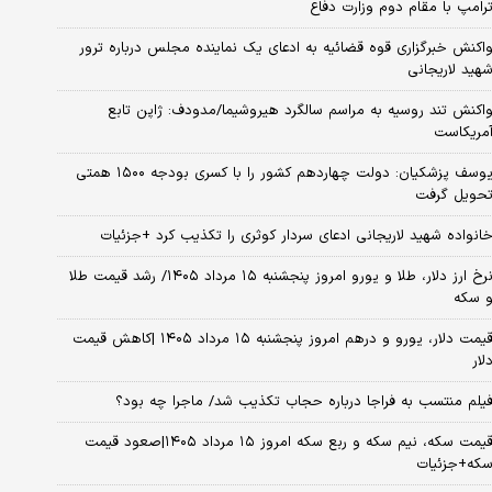
رامپ با مقام دوم وزارت دفاع
اکنش خبرگزاری قوه قضائیه به ادعای یک نماینده مجلس درباره ترور
هید لاریجانی
اکنش تند روسیه به مراسم سالگرد هیروشیما/مدودف: ژاپن تابع
مریکاست
یوسف پزشکیان: دولت چهاردهم کشور را با کسری بودجه ۱۵۰۰ همتی
حویل گرفت
انواده شهید لاریجانی ادعای سردار کوثری را تکذیب کرد +جزئیات
نرخ ارز دلار، طلا و یورو امروز پنجشنبه ۱۵ مرداد ۱۴۰۵/ رشد قیمت طلا
 سکه
قیمت دلار، یورو و درهم امروز پنجشنبه ۱۵ مرداد ۱۴۰۵ |کاهش قیمت
لار
یلم منتسب به فراجا درباره حجاب تکذیب شد/ ماجرا چه بود؟
قیمت سکه، نیم سکه و ربع سکه امروز ۱۵ مرداد ۱۴۰۵|صعود قیمت
که+جزئیات