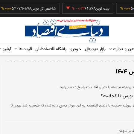
رات
50,991
۰٫۰۰ %
بیت کوین
64,768
‎−۰٫۲۳ %
شاخص کل بورس
5,407,901.78
دن و تجارت
بازار دیجیتال
خودرو
باشگاه اقتصاددانان
قیمت‌ها
آرشیو
۱۴۰۴
رونده «جمعه با دنیای اقتصاد» پاسخ داده می‌شود؛
بورس تا کجاست؟
 پرونده «جمعه با دنیای اقتصاد» به این سوال پاسخ داده شده که ظرفیت رشد بورس تا
لار سهام؛