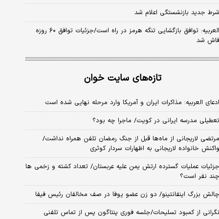
رط جدید بازنشستگی اعلام شد
العربیه: توافق بازگشایی تنگه هرمز در راه است/جزئیات توافق ۶۰ روزه
اش شد
تازه‌های سایت خوان
دعای العربیه: مذاکرات ایران و آمریکا وارد مرحله نهایی شده است
عطیلی مدرسه ایرانی در کویت/ ماجرا چه بود؟
رتضی لاریجانی از ماه‌ها قبل از جنگ رمضان تلفن همراه نداشت/
اکنش خانواده لاریجانی به اظهارات سردار کوثری
زئیات عملیات گسترده ارتش یمن علیه عربستان/ تعداد کشته و زخمی ها
ند نفر است؟
الش بزرگ اینفانتینو/ دو زن عضو یوفا در صف مخالفان رئیس فیفا
گرانی از کمبود تسلیحات/جلسه فوری پنتاگون پس از تماس تلفنی