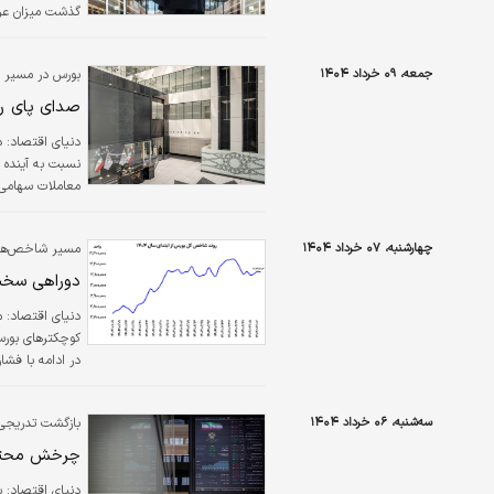
گذشت میزان عرض
جمعه، ۰۹ خرداد ۱۴۰۴
بورس در مسیر 
محدوده قرمز ب
صدای پای رک
نسبت به آینده ب
معاملات سهامی 
است نمادهایی که
هفته خردادماه ب
چهارشنبه، ۰۷ خرداد ۱۴۰۴
مسیر شاخص‌ها ت
نتایج مثبت از…
دوراهی سخت 
دنیای اقتصاد: م
در ادامه با فش
نمایندگی از نما
روند مثبت تحت ت
سه‌شنبه، ۰۶ خرداد ۱۴۰۴
بازگشت تدریجی پ
انتهای…
چرخش محتا
دنیای اقتصاد: ب