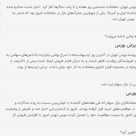
ق
ورس تهران،‌ معاملات نخستین روز هفته را با رشد نماگرها آغاز کرد. اخبار مثبت مخابره شده
ذشته ایران و آمریکا، یکی از مهم‌ترین محرک‌های بازار در معاملات امروز بود که منجر به
قی
.
س
زمانی ادامه می‌یابد؟
ا
یزش بورس
کل
پرونده بورس تهران در آخرین روز اردیبهشت‌ماه با سرخ پوشی یکپارچه شاخص‌های سهامی به
پایان رسید. امروز فروشندگان پرقدرت ظاهر شدند و به دنبال فشار فروش ایجاد شده بیش از ۷۰درصد از
ت
رمایه در محدوده قرمز تابلوی معاملات به کار خود پایان دادند. برخی تردیدها از روند
خ
 کشور موجب غلبه احتیاط بر سهامداران شد که همین امر ریزش بازار سهام را رقم زد.
پ
 از بازار سهام ثبت شد؛
بورس
ی
عامله‌گران بازار سهام که طی هفته‌های گذشته با خوش‌بینی نسبت به روند مذاکرات و
ر
در موقعیت‌های خرید قرار گرفته بودند، امروز با انتشاربرخی اخبار ضد و نقیض از وضعیت
ی کشور به سرعت موقعیت خود را تعدیل کردند.بورس تهران امروز با افزایش فروش کار
ل
کرد و این موضوع به کاهش ارتفاع شاخص‌‌های سهامی منجر شد. در پایان معاملات روز سه
 تغییر کرد؟
ه