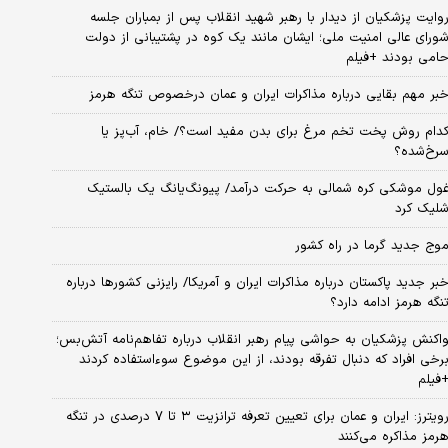
وایت پزشکیان از دیدار با رهبر شهید انقلاب پس از بمباران جلسه
ورای عالی امنیت ملی؛ ایشان مانند یک کوه در پشتیبانی از دولت
امی بودند +فیلم
بر مهم بقایی درباره مذاکرات ایران و عمان درخصوص تنگه هرمز
دام روش پخت تخم مرغ برای بدن مفید است؟/ خام، آب‌پز یا
رخ‌شده؟
ول موشکی کره شمالی به حرکت درآمد/ پیونگ‌یانگ یک بالستیک
لیک کرد
وج جدید گرما در راه کشور
بر جدید پاکستان درباره مذاکرات ایران و آمریکا/ رایزنی کشورها درباره
نگه هرمز ادامه دارد؟
اکنش پزشکیان به حواشی پیام رهبر انقلاب درباره تفاهم‌نامه آتش‌بس؛
رخی افراد که دنبال تفرقه بودند، از این موضوع سوءاستفاده کردند
فیلم
رویترز: ایران و عمان برای تعیین تعرفه ترانزیت ۳ تا ۷ درصدی در تنگه
رمز مذاکره می‌کنند