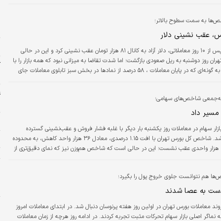
 معاملات خارج شده است. وضعیت مذکور فضایی رخوت‌انگیز را بر بازار سهام حاکم کرده‌
ر
 بسیاری از کارشناسان معتقدند؛ شنبه برای بورس تهران می‌تواند روز حساسی باشد. معرفی
ش
‌ها به سمت سطوح بالاتر؛
دید…
ح
، عقب نشینی دلار
خ
دنیای اقتصاد: پس از ۱۰ روز معاملاتی، دلار آزاد به کانال ۸۱ هزار تومان عقب نشینی کرد و این در حالی
ان روز دوشنبه به ریل صعودی بازگشت؛ اما شدت تقاضا به میزانی نبود که همه بازار را با
ک
رشد همراه کند؛ به گونه‌­ای که در پایان معاملات ، ۵۸ درصد از نمادها در بخش سبز تابلوی معاملات جای
س
غ
‌جمعی شاخص‌های سهامی؛
ش
مسیر داد
م
ازار سهام در معاملات روز یکشنبه بار دیگر با غلبه فشار فروش و عقب‌نشینی گسترده
نماگرها مواجه شد. شاخص کل بورس تهران با افت ۱.۱۵ درصدی، معادل ۳۶ هزار واحد کاهش، به محدوده
خ
۳ میلیون و ۱۰۷ هزار واحدی عقب نشست؛ این در حالی است که شاخص هم‌وزن نیز که نمای دقیق‌تری از
ت
وضعیت کلی بازار به‌ویژه در میان شرکت‌های کوچک و متوسط ارائه می‌دهد، با کاهش ۰.۹۸ درصدی به سطح
و
۹۵۸ هزار واحدی رسید. شاخص کل فرابورس نیز از فشار فروش در امان نماند و با افت ۰.۳۳ درصدی، به
ها هم نتوانست جلوی خروج پول را بگیرد؛
ب
مهر تأیید زد.
+
دست به عصا شدند
دنیای اقتصاد: روند معاملات بورس تهران در اولین روز هفته پرنوسان دنبال شد. در ابتدای معاملات امروز
ه
ه نماگر اصلی بازار سهام تحرکات مثبت تجربه کردند. در ادامه روز هرچه از زمان معاملات