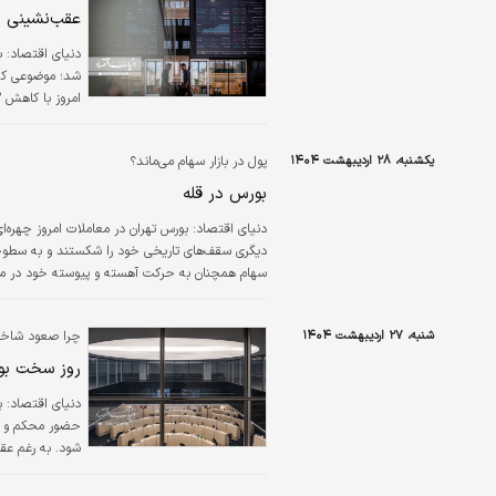
عقب‌نشینی 
دنیای اقتصاد: ب
شد؛ موضوعی که 
حالی است که بورس دیروز، هم ورود پول را به نظا
یکشنبه، ۲۸ اردیبهشت ۱۴۰۴
پول در بازار سهام می‌ماند؟
بورس در قله‌
دنیای اقتصاد: بورس تهران در معاملات امروز چهره‌ا
دیگری سقف‌های تاریخی خود را شکستند و به سطوحی د
سهام همچنان به حرکت آهسته و پیوسته خود در مس
شنبه، ۲۷ اردیبهشت ۱۴۰۴
چرا صعود شاخص نتوانست جلوی خروج پول را بگیرد؟
روز سخت بور‌
دنیای اقتصاد: ب
حضور محکم و جدی
شود. به رغم عقب
به ثبت ارزش معام