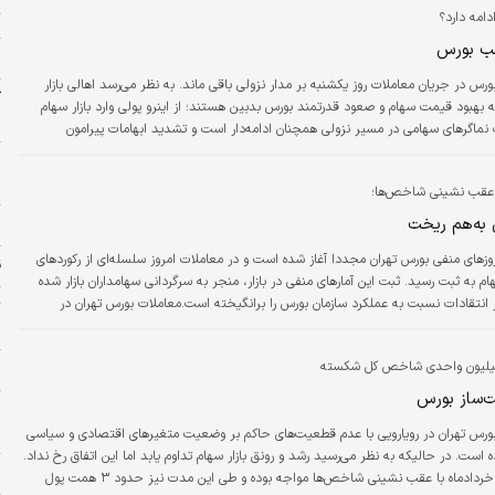
ت
امه دارد؟
هب بورس
س
ورس در جریان معاملات روز یکشنبه بر مدار نزولی باقی ماند. به نظر می‌رسد اهالی بازار
آ
بهبود قیمت سهام و صعود قدرتمند بورس بدبین هستند؛ از اینرو پولی وارد بازار سهام
ب
نماگرهای سهامی در مسیر نزولی همچنان ادامه‌­دار است و تشدید ابهامات پیرامون
و بیرونی بازار سهام، مهم­ترین عامل چنین وضعیتی تلقی می‌­شود. همه بازارهای دارایی در
م
و سرمایه‌گذاران برای ورود به بازارها سرگردانند.
خ
 عقب نشینی شاخص‌ها؛
به‌هم ریخت
ز
وزهای منفی بورس تهران مجددا آغاز شده است و در معاملات امروز سلسله‌­ای از رکوردهای
ق
هام به ثبت رسید. ثبت این آمارهای منفی در بازار، منجر به سرگردانی سهامداران بازار شده
انتقادات نسبت به عملکرد سازمان بورس را برانگیخته است.معاملات بورس تهران در
ت
فته، با افت سنگین نماگرهای تالار شیشه‌ای آغاز شد. در معاملات امروز بازار سهام،
س
شاخص کل ۶۰ هزار واحد (معادل ۱.۹۴ درصد) از ارتفاع خود را از دست داد و به سطح ۳ میلیون و ۴۱ هزار
ا حمایت ۳.۱میلیون واحدی شاخص کل شکسته
ح
ینی کرد.…
‌ساز بورس
ر
ل
دنیای اقتصاد: بورس تهران در رویارویی با عدم قطعیت‌های حاکم بر وضعیت متغیرهای اقتصادی و سیاسی
 است. در حالیکه به نظر می‌رسید رشد و رونق بازار سهام تداوم یابد اما این اتفاق رخ نداد.
پ
بورس از ابتدای خردادماه با عقب نشینی شاخص‌ها مواجه بوده و طی این مدت نیز حدود ۳ همت پول