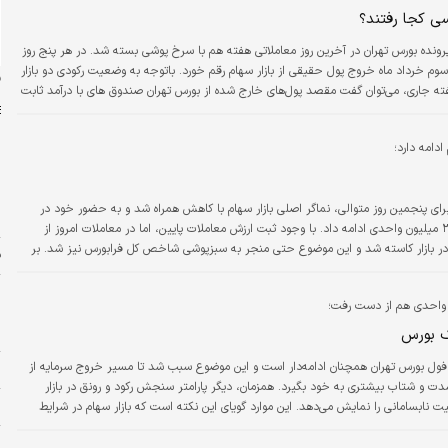
سی کجا رفتند؟
رونده بورس تهران در آخرین روز معاملاتی هفته هم با سرخ پوشی بسته شد. در هر پنج روز
وم خرداد ماه خروج پول حقیقی از بازار سهام رقم خورد. باتوجه به وضعیت رکودی دو بازار
ن
فته جاری، می‌توان گفت مقصد پول‌های خارج شده از بورس تهران صندوق های با درآمد ثابت
ظر می‌رسد سرمایه گذاران در این شرایط حساس ترجیح داده‌اند تا مشخص شدن نتیجه
 خود را در صندوق های با درآمد ثابت قرار داده‌اند. در جریان معاملات امروز نیز بورس باز
ادامه دارد؛
ش
رای پنجمین روز متوالی، نماگر اصلی بازار سهام با کاهش همراه شد و به حضور خود در
ش
مقادیر کمتر از ۳ میلیون واحدی ادامه داد. با وجود ثبت ارزش معاملات پایین، اما در معاملات امروز از
 بازار کاسته شد و این موضوع حتی منجر به سبزپوشی شاخص کل فرابورس نیز شد. بر
ف
دید که مذاکرات هفته آتی چگونه پیش رفته و بازار به این موضوع چگونه واکنش نشان
پ
س
د
ک بورس
افول بورس تهران همچنان ادامه‌­دار است و این موضوع سبب شد تا مسیر خروج سرمایه از
و
شدت و شتاب بیشتری به خود بگیرد. همزمان، دیگر پارامتر سنجش رکود و رونق در بازار
م
 نابسامانی را نمایش می‌­دهد. این موارد گویای این نکته است که بازار سهام در شرایط
احوال نابسامانی دارد و از دست دادن سه کانال در کمتر از یک ماه، نیز در حکم تاییدی بر
پ