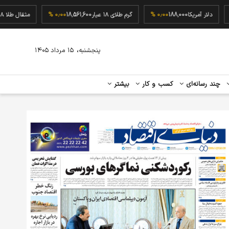
۰٫۰۰ %
دلار آمریکا
188,000
۰٫۰۰ %
گرم طلای ۱۸ عیار
18,561,600
۰٫۰۰ %
مثقال ط
،
پنجشنبه
۱۵ مرداد ۱۴۰۵
چند رسانه‌ای
کسب و کار
بیشتر