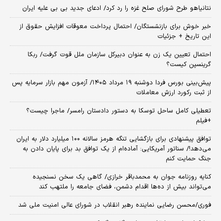
نتانیاهو طرح شورای صلح غزه را رد کرد/ ادعای جدید بی بی علیه ایران
خبر خوش برای بازنشستگان/ احتمال پرداخت معوقات افزایش حقوق از
این تاریخ + جزئیات
احتمال تعیین یک زن به عنوان دبیرکل سازمان ملل قوت گرفت/ ربکا
گرینسپن کیست؟
​پیش‌بینی بورس فردا دوشنبه ۱۹ مرداد ۱۴۰۵/ آزمون مهم بازار سرمایه پس
از ثبت رکورد ارزش معاملات
تعطیلی کامل ساحل توسکا به دستور دادستان رامسر/ ماجرا چیست؟
+فیلم
توافق پیشنهادی برای بازگشایی تنگه هرمز سالانه ۱۰۰ میلیارد دلار به ایران
می‌دهد!/ سناتور آمریکایی: آماده‌ام از یک توافق بد برای پایان دادن به
جنگ حمایت کنم
کنایه روزنامه جوان به محمدباقر خرازی/ گاهی یک سخن نسنجیده
می‌تواند بیش از ده‌ها اقدام دشمن، فضای جامعه را ملتهب کند
فوری/محسن رضایی نماینده رهبر انقلاب در شورای عالی امنیت ملی شد