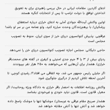
ادعای گاردین: مقامات ایرانی در حال بررسی راهبردی برای به تعویق
انداختن توافق با دولت ترامپ تا پس از انتخابات کنگره هستند
اولین واکنش آیت‌الله جوادی آملی به ادعای خرازی درباره استعفای
پزشکیان/ با برهم‌زنندگان وحدت مبارزه کنید، ولو عمامه من بر سر او باشد!
عراقچی: پذیرش کنوانسیون دریای خرز از سوی ایران، منوط به تصویب
مجلس است
حاجی دلیگانی: مجلس اجازه تصویب کنوانسیون دریای خزر را نمی‌دهد
ردپای بیش از ۳ یا ۴ جرم جدی امنیتی و کیفری در گفته های محمدباقر
خرازی/ هشدار برای آن‌هایی که می‌خواهند به ۲۵۰ هزار نفر بپیوندند
اگر جلیلی رئیس جمهور می شد، چه اتفاقی می افتاد؟/ رشیدی کوچی: تا
آخرین لحظه تلاش کردیم از درگیری جلوگیری شود
واکنش روزنامه اطلاعات به احضار باقر خرازی به دادگاه ویژه روحانیت/ اگر
معیار، قانون است، قانون نباید خودی و غیرخودی بشناسد
هشدار صریح مقام عراقی به عربستان/ موشکها تنها با موشک پاسخ داده
خواهد شد و آتش تنها با آتش مقابله خواهد شد