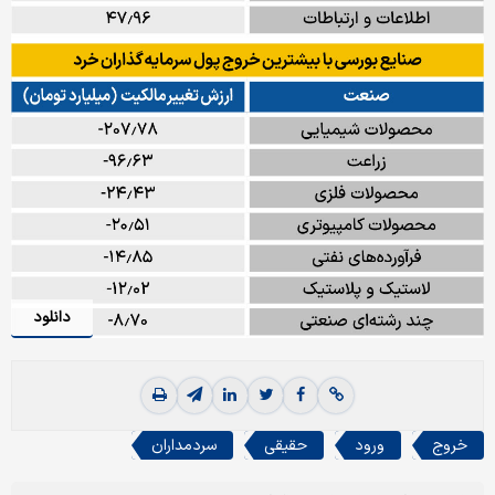
دانلود
خروج
ورود
حقیقی
سردمداران