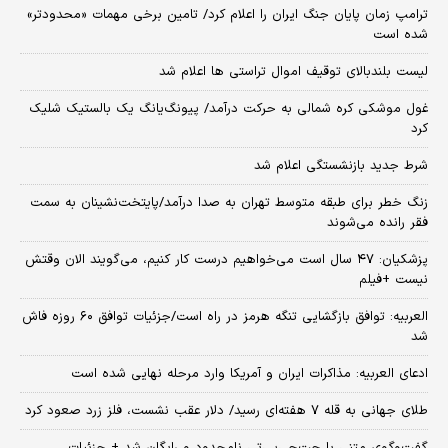
ترامپ زمان پایان جنگ ایران را اعلام کرد/ تامین برخی مهمات «محدودتر»
شده است
لیست بلندبالای توقیف اموال تراستی ها اعلام شد
غول موشکی کره شمالی به حرکت درآمد/ پیونگ‌یانگ یک بالستیک شلیک
کرد
شرط جدید بازنشستگی اعلام شد
زنگ خطر برای طبقه متوسط تهران به صدا درآمد/پایتخت‌نشینان به سمت
فقر رانده می‌شوند
پزشکیان: ۴۷ سال است می‌خواهیم درست کار کنیم، می‌گویند الان وقتش
نیست +فیلم
العربیه: توافق بازگشایی تنگه هرمز در راه است/جزئیات توافق ۶۰ روزه فاش
شد
ادعای العربیه: مذاکرات ایران و آمریکا وارد مرحله نهایی شده است
طلای جهانی به قله ۷ هفته‌ای رسید/ دلار عقب نشست، فلز زرد صعود کرد
گفت‌وگوی متنی با چت‌جی‌پی‌تی نامحدود و رایگان شد + جزئیات