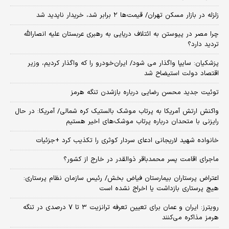
زلزله در بازار مسکن تهران/ قیمت‌ها ۲ برابر شد، خریدار ناپدید شد
چرا مصر در پیوستن به ائتلاف دریایی به رهبری عربستان علیه انصارالله
تردید دارد؟
پزشکیان: سایپا واگذار می شود/ ایران‌خودرو را که واگذار کردیم، وزیر
اقتصاد دولت استیضاح شد
توئیت جدید محسن رضایی درباره بازشدن تنگه هرمز
واکنش ارتش آمریکا به پرتاب موشک بالستیک کره شمالی/ آمریکا: در حال
رایزنی با متحدان درباره پرتاب موشک‌های اخیر هستیم
خانواده شهید لاریجانی ادعای سردار کوثری را تکذیب کرد +جزئیات
ماجرای اقامت پسر محمدباقر ذوالقدر در خارج از کشور؟
اعتراض پرستاران بیمارستان فیاض بخش/ رئیس سازمان نظام پرستاری:
هیچ پرستاری بازداشت یا اخراج نشده است
رویترز: ایران و عمان برای تعیین تعرفه ترانزیت ۳ تا ۷ درصدی در تنگه
هرمز مذاکره می‌کنند