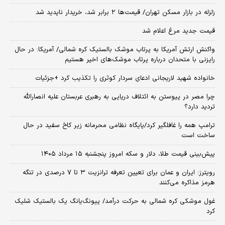
زلزله در بازار مسکن تهران/ قیمت‌ها ۲ برابر شد، خریدار ناپدید شد
قیمت جدید مرغ اعلام شد
واکنش ارتش آمریکا به پرتاب موشک بالستیک کره شمالی/ آمریکا: در حال
رایزنی با متحدان درباره پرتاب موشک‌های اخیر هستیم
خانواده شهید لاریجانی ادعای سردار کوثری را تکذیب کرد +جزئیات
چرا مصر در پیوستن به ائتلاف دریایی به رهبری عربستان علیه انصارالله
تردید دارد؟
ترامپ همه را غافلگیر کرد/پایگاه نظامی محرمانه زیر کاخ سفید در حال
ساخت است
پیش‌بینی قیمت طلا، دلار و سکه امروز پنجشنبه ۱۵ مرداد ۱۴۰۵
رویترز: ایران و عمان برای تعیین تعرفه ترانزیت ۳ تا ۷ درصدی در تنگه
هرمز مذاکره می‌کنند
غول موشکی کره شمالی به حرکت درآمد/ پیونگ‌یانگ یک بالستیک شلیک
کرد