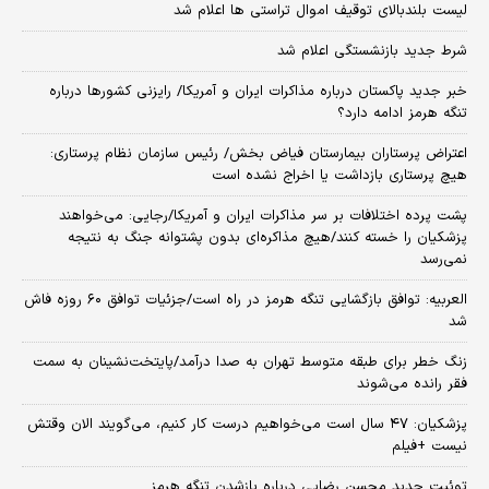
لیست بلندبالای توقیف اموال تراستی ها اعلام شد
شرط جدید بازنشستگی اعلام شد
خبر جدید پاکستان درباره مذاکرات ایران و آمریکا/ رایزنی کشورها درباره
تنگه هرمز ادامه دارد؟
اعتراض پرستاران بیمارستان فیاض بخش/ رئیس سازمان نظام پرستاری:
هیچ پرستاری بازداشت یا اخراج نشده است
پشت پرده اختلافات بر سر مذاکرات ایران و آمریکا/رجایی: می‌خواهند
پزشکیان را خسته کنند/هیچ مذاکره‌ای بدون پشتوانه جنگ به نتیجه
نمی‌رسد
العربیه: توافق بازگشایی تنگه هرمز در راه است/جزئیات توافق ۶۰ روزه فاش
شد
زنگ خطر برای طبقه متوسط تهران به صدا درآمد/پایتخت‌نشینان به سمت
فقر رانده می‌شوند
پزشکیان: ۴۷ سال است می‌خواهیم درست کار کنیم، می‌گویند الان وقتش
نیست +فیلم
توئیت جدید محسن رضایی درباره بازشدن تنگه هرمز