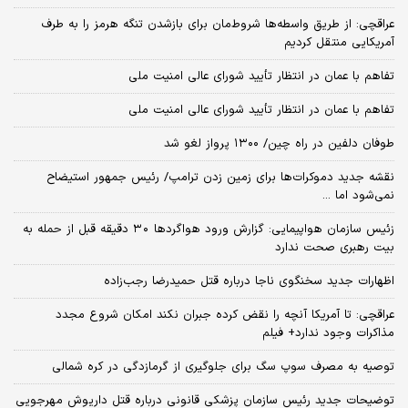
عراقچی: از طریق واسطه‌ها شروط‌مان برای بازشدن تنگه هرمز را به طرف
آمریکایی منتقل کردیم
تفاهم با عمان در انتظار تأیید شورای عالی امنیت ملی
تفاهم با عمان در انتظار تأیید شورای عالی امنیت ملی
طوفان دلفین در راه چین/ ۱۳۰۰ پرواز لغو شد
نقشه جدید دموکرات‌ها برای زمین زدن ترامپ/ رئیس جمهور استیضاح
نمی‌شود اما ...
زئیس سازمان هواپیمایی: گزارش ورود هواگردها ٣٠ دقیقه قبل از حمله به
بیت رهبری صحت ندارد
اظهارات جدید سخنگوی ناجا درباره قتل حمیدرضا رجب‌زاده
عراقچی: تا آمریکا آنچه را نقض کرده جبران نکند امکان شروع مجدد
مذاکرات وجود ندارد+ فیلم
توصیه به مصرف سوپ سگ برای جلوگیری از گرمازدگی در کره شمالی
توضیحات جدید رئیس سازمان پزشکی قانونی درباره قتل داریوش مهرجویی