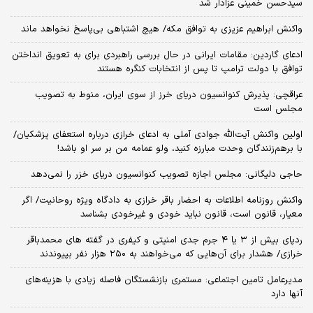
سیدحسن خمینی عزادار شد
واکنش ابراهیم عزیزی به توافق مکه/ هیچ اشتباهی بی‌پاسخ نخواهد ماند
ادعای گاردین: مقامات ایرانی در حال بررسی راهبردی برای به تعویق انداختن
توافق با دولت ترامپ تا پس از انتخابات کنگره هستند
عراقچی: پذیرش کنوانسیون دریای خرز از سوی ایران، منوط به تصویب
مجلس است
اولین واکنش آیت‌الله جوادی آملی به ادعای خرازی درباره استعفای پزشکیان/
با برهم‌زنندگان وحدت مبارزه کنید، ولو عمامه من بر سر او باشد!
حاجی دلیگانی: مجلس اجازه تصویب کنوانسیون دریای خزر را نمی‌دهد
واکنش روزنامه اطلاعات به احضار باقر خرازی به دادگاه ویژه روحانیت/ اگر
معیار، قانون است، قانون نباید خودی و غیرخودی بشناسد
ردپای بیش از ۳ یا ۴ جرم جدی امنیتی و کیفری در گفته های محمدباقر
خرازی/ هشدار برای آن‌هایی که می‌خواهند به ۲۵۰ هزار نفر بپیوندند
مدیرعامل تامین اجتماعی: مستمری بازنشستگان فاصله زیادی با هزینه‌های
آنها دارد