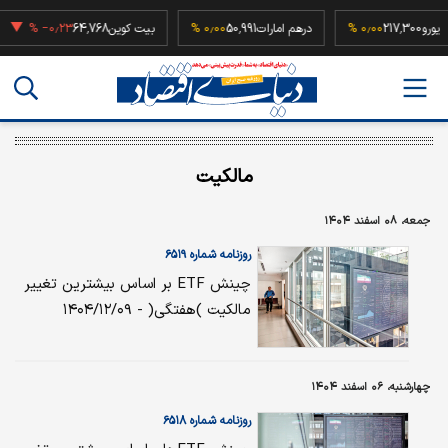
یورو
217,300
۰٫۰۰ %
درهم امارات
50,991
۰٫۰۰ %
بیت کوین
64,768
‎−۰٫۲۳ %
مالکیت
جمعه، ۰۸ اسفند ۱۴۰۴
روزنامه شماره ۶۵۱۹
چینش ETF بر اساس بیشترین تغییر
مالکیت )هفتگی( - ۱۴۰۴/۱۲/۰۹
چهارشنبه، ۰۶ اسفند ۱۴۰۴
روزنامه شماره ۶۵۱۸