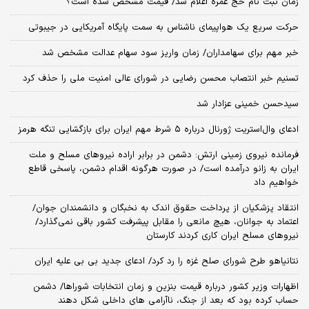
زمان ثبت‌ نام حج عمره اعلام شد/ قیمت مشخص شده است؟
حرکت سریع یک هواپیمای ناشناس به سمت پایگاه آمریکایی در جیبوتی
خبر مهم برای سهامداران/ زمان واریز سود سهام عدالت مشخص شد
تسنیم خبر انتصاب محسن رضایی در شورای عالی امنیت ملی را حذف کرد
سیدحسن خمینی عزادار شد
ادعای وال‌استریت ژورنال درباره ۵ شرط مهم ایران برای بازگشایی تنگه هرمز
فرمانده نیروی زمینی ارتش: دشمن در برابر اراده نیروهای مسلح و ملت
ایران به زانو درآمده است/ در صورت هرگونه اقدام دشمن، پاسخی قاطع
خواهیم داد
انتقاد پزشکیان از پرداخت حقوق اندک به نخبگان و دانشمندان جوان/
اعتماد به جوانان، هیچ مانعی را مقابل پیشرفت کشور باقی نمی‌گذارد/
نیروهای مسلح ایران کاری کردند کارستان
نتانیاهو طرح شورای صلح غزه را رد کرد/ ادعای جدید بی بی علیه ایران
اظهارات وزیر کشور درباره قیمت بنزین و زمان انتخابات شوراها/ دشمن
حساب کرده بود که بعد از جنگ، ناآرامی‌ های داخلی شکل دهند