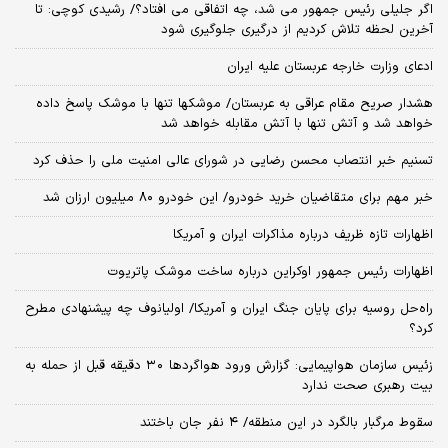
اگر جلیلی رئیس جمهور می شد، چه اتفاقی می افتاد؟/ رشیدی کوچی: تا
آخرین لحظه تلاش کردیم از درگیری جلوگیری شود
ادعای وزارت خارجه عربستان علیه ایران
هشدار صریح مقام عراقی به عربستان/ موشکها تنها با موشک پاسخ داده
خواهد شد و آتش تنها با آتش مقابله خواهد شد
تسنیم خبر انتصاب محسن رضایی در شورای عالی امنیت ملی را حذف کرد
خبر مهم برای متقاضیان خرید خودرو/ این خودرو ۸۰ میلیون ارزان شد
اظهارات تازه ظریف درباره مذاکرات ایران و آمریکا
اظهارات رئیس جمهور اوکراین درباره ساخت موشک پاتریوت
راه‌حل روسیه برای پایان جنگ ایران و آمریکا/ اولیانوف چه پیشنهادی مطرح
کرد؟
زئیس سازمان هواپیمایی: گزارش ورود هواگردها ٣٠ دقیقه قبل از حمله به
بیت رهبری صحت ندارد
سقوط مرگبار بالگرد در این منطقه/ ۴ نفر جان باختند