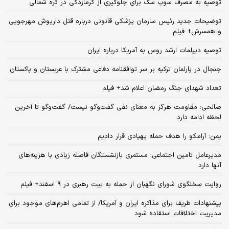
توصیه به مصرف سوپ سگ برای جلوگیری از گرمازدگی در کره شمالی
توضیحات جدید رئیس سازمان پزشکی قانونی درباره قتل داریوش مهرجویی
و همسرش+ فیلم
توصیه دیپلمات ارشد روس به آمریکا درباره ایران
جنجال در پارلمان ترکیه بر سر توافقنامه دفاعی مشترک با عربستان و پاکستان
تعداد شهدای جنگ رمضان اعلام شد+ فیلم
صالحی: مقاومت هرگز به معنای نفی گفت‌وگو نیست/ گفت‌وگو تا آخرین
لحظه ادامه دارد
یمن: آرامکو را هدف حمله پهپادی قرار دادیم
مدیرعامل تامین اجتماعی: مستمری بازنشستگان فاصله زیادی با هزینه‌های
آنها دارد
روایت سخنگوی شورای نگهبان از حمله به بیت رهبری در ۹ اسفند+ فیلم
پیشنهادات ظریف برای مذاکره ایران و آمریکا/ از تمامی اهرم‌های موجود برای
مدیریت اختلافات استفاده شود