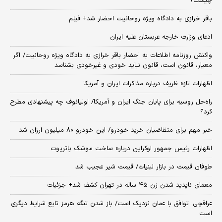
چیست؟
باقر خرازی به دادگاه ویژه روحانیت احضار شد+ فیلم
ادعای وزارت خارجه عربستان علیه ایران
واکنش روزنامه اطلاعات به احضار باقر خرازی به دادگاه ویژه روحانیت/ اگر
معیار، قانون است، قانون نباید خودی و غیرخودی بشناسد
اظهارات تازه ظریف درباره مذاکرات ایران و آمریکا
راه‌حل روسیه برای پایان جنگ ایران و آمریکا/ اولیانوف چه پیشنهادی مطرح
کرد؟
خبر مهم برای متقاضیان خرید خودرو/ این خودرو ۸۰ میلیون ارزان شد
اظهارات رئیس جمهور اوکراین درباره ساخت موشک پاتریوت
طوفان قیمت در بازار لبنیات/ قیمت شیر عجیب شد
معمای ناپدید شدن زن ۴۵ ساله در تهران کشف شد+ جزئیات
عراقچی: توافق با عمان نزدیک است/ باز شدن تنگه هرمز تابع شرایط دیگری
است