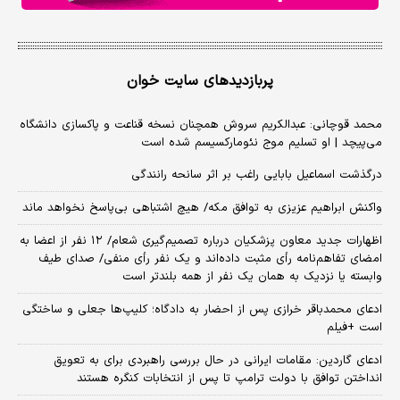
پربازدیدهای سایت خوان
محمد قوچانی: عبدالکریم سروش همچنان نسخه قناعت و پاکسازی دانشگاه
می‌پیچد | او تسلیم موج نئومارکسیسم شده است
درگذشت اسماعیل بابایی راغب بر اثر سانحه رانندگی
واکنش ابراهیم عزیزی به توافق مکه/ هیچ اشتباهی بی‌پاسخ نخواهد ماند
اظهارات جدید معاون پزشکیان درباره تصمیم‌گیری شعام/ ۱۲ نفر از اعضا به
امضای تفاهم‌نامه رأی مثبت داده‌اند و یک نفر رأی منفی/ صدای طیف
وابسته یا نزدیک به همان یک نفر از همه بلندتر است
ادعای محمدباقر خرازی پس از احضار به دادگاه؛ کلیپ‌ها جعلی و ساختگی
است +فیلم
ادعای گاردین: مقامات ایرانی در حال بررسی راهبردی برای به تعویق
انداختن توافق با دولت ترامپ تا پس از انتخابات کنگره هستند