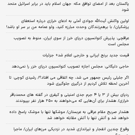
پاکستان بعد از امضای توافق مکه: جهان اسلام باید در برابر اسرائیل متحد
شود
اولین واکنش آیت‌الله جوادی آملی به ادعای خرازی درباره استعفای
پزشکیان/ با برهم‌زنندگان وحدت مبارزه کنید، ولو عمامه من بر سر او باشد!
عراقچی: پذیرش کنوانسیون دریای خرز از سوی ایران، منوط به تصویب
مجلس است
قیمت جدید برنج ایرانی و خارجی اعلام شد+ جزئیات
حاجی دلیگانی: مجلس اجازه تصویب کنوانسیون دریای خزر را نمی‌دهد
اگر جلیلی رئیس جمهور می شد، چه اتفاقی می افتاد؟/ رشیدی کوچی: تا
آخرین لحظه تلاش کردیم از درگیری جلوگیری شود
ردپای بیش از ۳ یا ۴ جرم جدی امنیتی و کیفری در گفته های محمدباقر
خرازی/ هشدار برای آن‌هایی که می‌خواهند به ۲۵۰ هزار نفر بپیوندند
هشدار صریح مقام عراقی به عربستان/ موشکها تنها با موشک پاسخ داده
خواهد شد و آتش تنها با آتش مقابله خواهد شد
وقوع چندین انفجار و تیراندازی شدید در نزدیکی مرز‌های ایران/ ماجرا