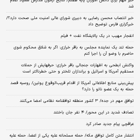
خبر مهم برای دانش آموزان پایه هفتم/ نتایج آزمون مدارس سمپاد اعلام
شد
خبر انتصاب محسن رضایی به دبیری شورای عالی امنیت ملی صحت دارد؟/
خبرگزاری فارس توضیح داد
انفجار مهیب در یک پالایشگاه نفت + فیلم
حمله تند یک نماینده مجلس به باقر خرازی: اگر به شلاق محکوم شوی
حاضرم با وضو آن را اجرا کنم
واکنش ابطحی به اظهارات جنجالی باقر خرازی؛ حرفهایش از حملات
مستقیم آمریکا و اسرائیل و براندازان تلختر و حتی خطرناکتر است
پیش‌بینی منابع اطلاعاتی آمریکا از اقدام قریب‌الوقوع پوتین/ روسیه قصد
حمله به یک عضو ناتو را دارد؟
توافق مهم در جده/ ۳ کشور منطقه توافقنامه نظامی امضا می‌کنند
تصادف شدید در این محور/ ۴ نفر جان باختند
عراقچی پیام جدید صادر کرد
انتشار متن کامل توافق مکه/ حمله مسلحانه علیه یکی از اعضا، حمله علیه