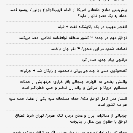
پیش‌بینی منابع اطلاعاتی آمریکا از اقدام قریب‌الوقوع پوتین/ روسیه قصد
حمله به یک عضو ناتو را دارد؟
انفجار مهیب در یک پالایشگاه نفت + فیلم
توافق مهم در جده/ ۳ کشور منطقه توافقنامه نظامی امضا می‌کنند
تصادف شدید در این محور/ ۴ نفر جان باختند
عراقچی پیام جدید صادر کرد
گفت‌وگوی متنی با چت‌جی‌پی‌تی نامحدود و رایگان شد + جزئیات
واکنش ابطحی به اظهارات جنجالی باقر خرازی؛ حرفهایش از حملات
مستقیم آمریکا و اسرائیل و براندازان تلختر و حتی خطرناکتر است
انتشار متن کامل توافق مکه/ حمله مسلحانه علیه یکی از اعضا، حمله علیه
هر سه کشور است
جزئیاتی از مذاکرات ایران و عمان درباره تنگه هرمز/ تهران شرط انطباق
توافق با حقوق بین‌الملل را پذیرفت
حمله تند یک نماینده مجلس به باقر خرازی: اگر به شلاق محکوم شوی