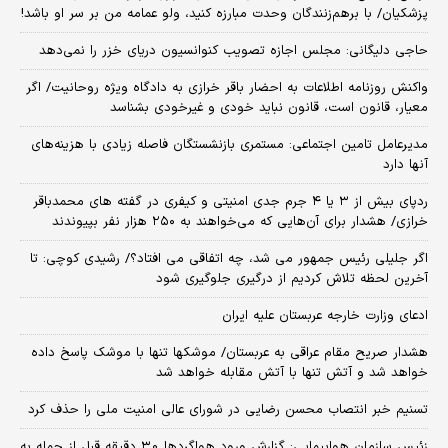
پزشکیان/ با برهم‌زنندگان وحدت مبارزه کنید، ولو عمامه من بر سر او باشد!
حاجی دلیگانی: مجلس اجازه تصویب کنوانسیون دریای خزر را نمی‌دهد
واکنش روزنامه اطلاعات به احضار باقر خرازی به دادگاه ویژه روحانیت/ اگر
معیار، قانون است، قانون نباید خودی و غیرخودی بشناسد
مدیرعامل تامین اجتماعی: مستمری بازنشستگان فاصله زیادی با هزینه‌های
آنها دارد
ردپای بیش از ۳ یا ۴ جرم جدی امنیتی و کیفری در گفته های محمدباقر
خرازی/ هشدار برای آن‌هایی که می‌خواهند به ۲۵۰ هزار نفر بپیوندند
اگر جلیلی رئیس جمهور می شد، چه اتفاقی می افتاد؟/ رشیدی کوچی: تا
آخرین لحظه تلاش کردیم از درگیری جلوگیری شود
ادعای وزارت خارجه عربستان علیه ایران
هشدار صریح مقام عراقی به عربستان/ موشکها تنها با موشک پاسخ داده
خواهد شد و آتش تنها با آتش مقابله خواهد شد
تسنیم خبر انتصاب محسن رضایی در شورای عالی امنیت ملی را حذف کرد
زئیس سازمان هواپیمایی: گزارش ورود هواگردها ٣٠ دقیقه قبل از حمله به