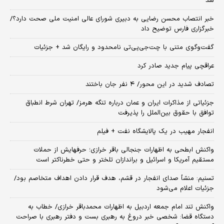
شد
خبر انتصاب محسن رضایی به دبیری شورای عالی امنیت ملی صحت دارد؟/
خبرگزاری فارس توضیح داد
گفت‌وگوی متنی با چت‌جی‌پی‌تی نامحدود و رایگان شد + جزئیات
عراقچی پیام جدید صادر کرد
تصادف شدید در این محور/ ۴ نفر جان باختند
جزئیاتی از مذاکرات ایران و عمان درباره تنگه هرمز/ تهران شرط انطباق
توافق با حقوق بین‌الملل را پذیرفت
انفجار مهیب در یک پالایشگاه نفت + فیلم
واکنش ابطحی به اظهارات جنجالی باقر خرازی؛ حرفهایش از حملات
مستقیم آمریکا و اسرائیل و براندازان تلختر و حتی خطرناکتر است
تسنیم: منشأ صدای انفجار در قشم، هدف قرار دادن اهداف متخاصم بود/
جزئیات اعلام می‌شود
واکنش تند امام جمعه اردبیل به اظهارات محمدباقر خرازی/ خطاب به
دستگاه قضا: شخصی خبر دروغ به رهبری بست و دفتر رهبری با صراحت