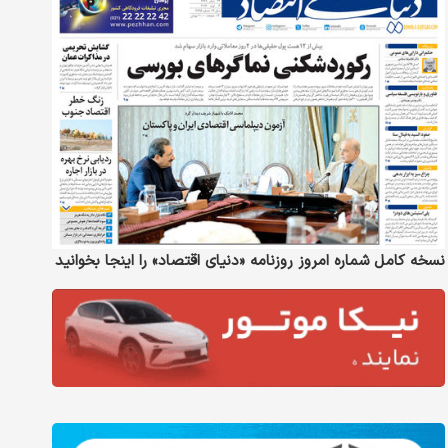
نسخه کامل شماره امروز روزنامه «دنیای‌ اقتصاد» را اینجا بخوانید