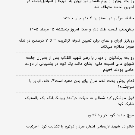
روایت رویترز از پیام هشدارآمیز ایران به آمریکا و اسرائیل/جنگ در
آخرین لحظه متوقف شد
حادثه مرگبار در اصفهان؛ ۴ نفر جان باختند
پیش‌بینی قیمت طلا، دلار و سکه امروز پنجشنبه ۱۵ مرداد ۱۴۰۵
رویترز: ایران و عمان برای تعیین تعرفه ترانزیت ۳ تا ۷ درصدی در تنگه
هرمز مذاکره می‌کنند
روایت پزشکیان از دیدار با رهبر شهید انقلاب پس از بمباران جلسه
شورای عالی امنیت ملی؛ ایشان مانند یک کوه در پشتیبانی از دولت
حامی بودند +فیلم
کدام روش پخت تخم مرغ برای بدن مفید است؟/ خام، آب‌پز یا
سرخ‌شده؟
غول موشکی کره شمالی به حرکت درآمد/ پیونگ‌یانگ یک بالستیک
شلیک کرد
موج جدید گرما در راه کشور
خانواده شهید لاریجانی ادعای سردار کوثری را تکذیب کرد +جزئیات