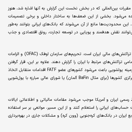
و مقررات بین‌المللی که در بخش نخست این گزارش به آنها اشاره شد، هنوز
ده می‌شود. بخشی از این ضعف‌‌ها به ساختار داخلی و برخی تصمیمات
این محدودیت‌ها مانع از آن می‌‌شوند که بانک‌های ایرانی بتوانند به‌‌طور
نمی‌توانند نقش هدفمند و پویایی در توسعه تجارت، رونق اقتصادی و جذب
یکی از مهم‌ترین چالش‌‌ها در این مسیر، الزام به گزارش‌‌دهی مضاعف تراکنش‌‌های مالی ایران است. تحریم‌‌های سازمان اوفک (OFAC) و الزامات
ند تا تمامی تراکنش‌‌های مرتبط با ایران را گزارش دهند. علاوه بر این، قرار گرفتن
ایران در لیست سیاه FATF و معرفی آن به عنوان منطقه پرریسک در زمینه پولشویی باعث می‌شود کشورهای عضو FATF اقدامات متقابل اتخاذ
کنند و کلیه تراکنش‌‌ها را به FATF و نهادهای ناظر ملی نظیر بانک مرکزی کشورها (برای مثال BaFin آلمان) یا شورای عالی مبارزه با پول‌شویی
وب قانون FATCA به‌‌دلیل قطع روابط رسمی ایران و آمریکا موجب می‌شود مقامات مالیاتی و اطلاعاتی ایالات
حساب‌‌های ایرانی را استعلام کنند و از این مسیر، موانعی بر سر استفاده
بع ایران در بانک‌های کره‌جنوبی (وون کره) و مشکلات جاری در بهره‌‌برداری