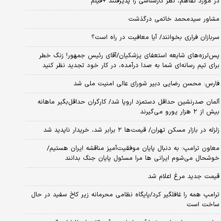
در مورد تفاهم، نظر کارشناسی را پذیرفتند +فیلم
مشاور سیدمحمد خاتمی درگذشت
سربازان فراری بخوانند/ آیا معافیت در راه است؟
پس‌لرزه‌های شایعه استعفای پزشکیان/آقای رئیس جمهور! زنگ خطر
برای تیم رسانه‌ای شما به صدا درآمده، در کار خود تجدید نظر کنید
فارس: محسن رضایی دبیر شورای عالی امنیت ملی شد
آلمان صدرنشین حداقل دستمزد اروپا شد/ کارگران حداقل‌بگیر ماهانه
بیش از ۲ هزار یورو می‌گیرند
زلزله در بازار مسکن تهران/ قیمت‌ها ۲ برابر شد، خریدار ناپدید شد
معاون ترامپ: به دنبال پایان موفقیت‌آمیز مناقشه ایران هستیم/
خوشحال می‌شوم ایرانی ها مرا مسئول پایان جنگ بدانند
قیمت جدید مرغ اعلام شد
ترامپ همه را غافلگیر کرد/پایگاه نظامی محرمانه زیر کاخ سفید در حال
ساخت است