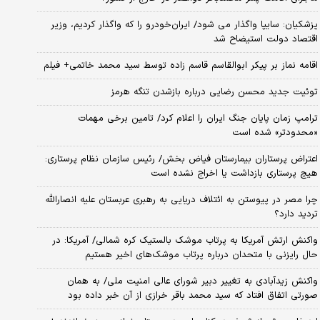
پزشکیان: سایپا واگذار می شود/ ایران‌خودرو را که واگذار کردیم، وزیر
اقتصاد دولت استیضاح شد
اقامه نماز بر پیکر ابوالقاسم قاسم زاده توسط سید محمد خاتمی+ فیلم
توئیت جدید محسن رضایی درباره بازشدن تنگه هرمز
ترامپ زمان پایان جنگ ایران را اعلام کرد/ تامین برخی مهمات
«محدودتر» شده است
اعتراض پرستاران بیمارستان فیاض بخش/ رئیس سازمان نظام پرستاری:
هیچ پرستاری بازداشت یا اخراج نشده است
چرا مصر در پیوستن به ائتلاف دریایی به رهبری عربستان علیه انصارالله
تردید دارد؟
واکنش ارتش آمریکا به پرتاب موشک بالستیک کره شمالی/ آمریکا: در
حال رایزنی با متحدان درباره پرتاب موشک‌های اخیر هستیم
واکنش زیدآبادی به تغییر دبیر شورای عالی امنیت ملی/ به همان
صورتی اتفاق افتاد که سید محمد باقر خرازی از آن خبر داده بود